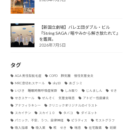
【新国立劇場】バレエ団ダブル・ビル
『String SAGA / 暗やみから解き放たれて』
を鑑賞。
2026年7月5日
タグ
AGA 男性型脱毛症
COPD 肺気腫 慢性気管支炎
MRC息切れスケール
sky10
あざ シミ
いびき 睡眠時無呼吸症候群
しみ取り
じんましん
せき
せきスケール
ぜんそく 気管支喘息
アトピー性皮膚炎
アナフィラキシー
クリニックオリジナルのイラスト
スカイテン
スカイ１０
タバコ
ダイエット
パニック、不安、うつ、自律神経
ピラティス
モストグラフ
吸入指導
吸入薬
咳 せき
喘息
在宅酸素
妊娠