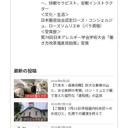
ー、快眠セラピスト、安眠インストラク
ター
＜文化・生活＞
日本園芸協会認定ローズ・コンシェルジ
ュ、ローズソムリエ®（バラ資格）
＜受賞歴＞
第74回日本アレルギー学会学術大会「働
き方改革推進奨励賞」受賞
最新の投稿
2026年8月2日
【六本木・森美術館】巨大な骸骨の山
と、ある医師の考察。ロン・ミュエク展
で覚えた猛烈な「違和感」の正体
からだ整えラボ
2026年7月31日
【ご報告】7月31日 呼吸器内科休診への
お詫びと、札幌での講演を終えて
クリニックだより
2026年7月28日