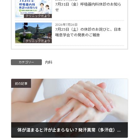
7月31日（金）呼吸器内科休診のお知ら
せ
クリニックだより
2026年7月26日
7月25日（土）の休診のお詫びと、日本
喘息学会での発表のご報告
クリニックだより
内科
カテゴリー
前の記事
体が温まると汗が止まらない？発汗異常（多汗症）について