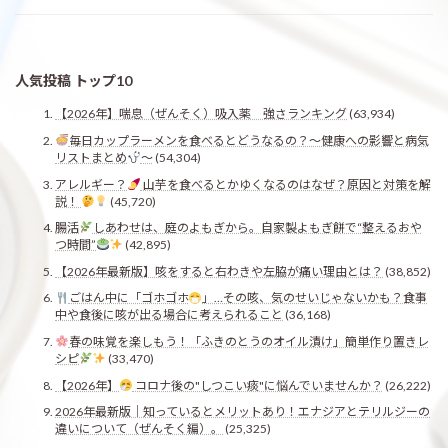
人気投稿 トップ10
【2026年】喘息（ぜんそく）吸入薬 強さランキング
(63,934)
毎日カップラーメンを食べるとどうなるの？〜健康への影響と病気
リストまとめ
〜
(54,304)
アレルギー？
山芋を食べるとかゆくなるのはなぜ？原因と対策を解
説！
(45,720)
腸活
しあわせは、庭のよもぎから。自家製よもぎ餅で“整えるおや
つ時間”
(42,895)
【2026年最新版】咳をすると右わきや左脇が痛い理由とは？
(38,852)
ごはん中に「ゴホゴホ
」…その咳、気のせいじゃないかも？食事
中や食後に咳が出る場合に考えられること
(36,168)
春の味覚を楽しもう！「ふきのとうのオイル漬け」簡単作り置きレ
シピ
(33,470)
【2026年】
コロナ後の"しつこい痰"に悩んでいませんか？
(26,222)
2026年最新版｜知っているとメリットあり！エナジアとテリルジーの
違いについて（ぜんそく編）。
(25,325)