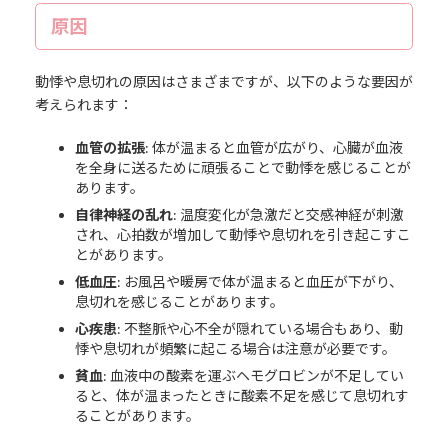
原因
動悸や息切れの原因はさまざまですが、以下のような要因が
考えられます：
血管の拡張
: 体が温まると血管が広がり、心臓が血液
を全身に送るために頑張ることで動悸を感じることが
あります。
自律神経の乱れ
: 温度変化が急激だと交感神経が刺激
され、心拍数が増加して動悸や息切れを引き起こすこ
とがあります。
低血圧
: お風呂や暖房で体が温まると血圧が下がり、
息切れを感じることがあります。
心疾患
: 不整脈や心不全が隠れている場合もあり、動
悸や息切れが頻繁に起こる場合は注意が必要です。
貧血
: 血液中の酸素を運ぶヘモグロビンが不足してい
ると、体が温まったときに酸素不足を感じて息切れす
ることがあります。