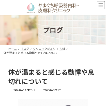
コ
ナ
ン
ビ
テ
ゲ
ン
ー
ツ
シ
へ
ョ
ブログ
ス
ン
キ
に
ッ
移
プ
動
ホーム
ブログ
クリニックだより
内科
体が温まると感じる動悸や息切れについて
体が温まると感じる動悸や息
切れについて
最
2024年11月26日
2025年3月19日
終
更
新