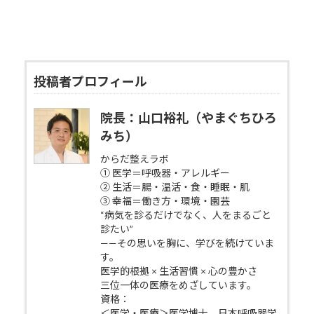
投稿者プロフィール
院長：山口裕礼（やまぐちひろ
みち）
からだ整えラボ
① 医学＝呼吸器・アレルギー
② 生活＝腸・温活・食・睡眠・肌
③ 幸福＝働き方・環境・園芸
“病気を診るだけでなく、人をまるごと
診たい”
——その思いを胸に、学びを続けていま
す。
医学的根拠 × 生活習慣 × 心の豊かさ
三位一体の医療をめざしています。
資格：
＜医学・医療＞医学博士、日本呼吸器学