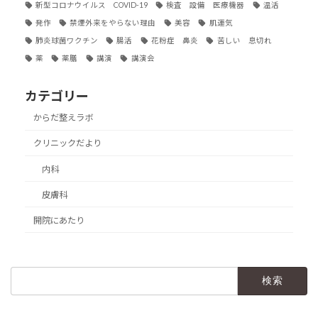
新型コロナウイルス COVID-19
検査 設備 医療機器
温活
発作
禁煙外来をやらない理由
美容
肌運気
肺炎球菌ワクチン
腸活
花粉症 鼻炎
苦しい 息切れ
薬
薬膳
講演
講演会
カテゴリー
からだ整えラボ
クリニックだより
内科
皮膚科
開院にあたり
検
索: