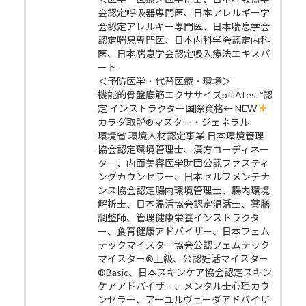
会認定呼吸器専門医、日本アレルギー学
会認定アレルギー専門医、日本喘息学会
認定喘息専門医、日本内科学会認定内科
医、日本喘息学会認定吸入療法エキスパ
ート
＜予防医学・代替医療・環境＞
機能的骨盤底筋エクササイズpfilAtes™認
定 インストラクター国際資格← NEW
カラダ取説®マスター・ジェネラル
環境省 環境人材認定事業 日本環境管理
協会認定環境管理士、漢方コーディネー
ター、内面美容医学財団公認ファスティ
ングカウンセラー、日本セルフメンテナ
ンス協会認定腸内環境管理士、腸内環境
解析士、日本温活協会認定温活士、薬膳
調整師、管理健康栄養インストラクタ
ー、食育健康アドバイザー、日本フェム
テックマイスター協会公認フェムテック
マイスター®上級、公認妊活マイスター
®Basic、日本スキンケア協会認定スキン
ケアアドバイザー、メンタル士心理カウ
ンセラー、アーユルヴェーダアドバイザ