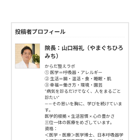
投稿者プロフィール
院長：山口裕礼（やまぐちひろ
みち）
からだ整えラボ
① 医学＝呼吸器・アレルギー
② 生活＝腸・温活・食・睡眠・肌
③ 幸福＝働き方・環境・園芸
“病気を診るだけでなく、人をまるごと
診たい”
——その思いを胸に、学びを続けていま
す。
医学的根拠 × 生活習慣 × 心の豊かさ
三位一体の医療をめざしています。
資格：
＜医学・医療＞医学博士、日本呼吸器学