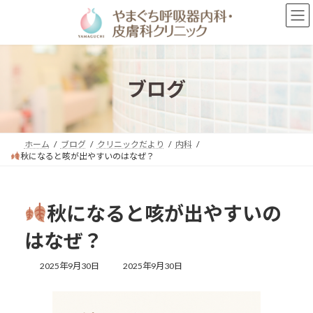
コ
ナ
ン
ビ
テ
ゲ
ン
ー
ツ
シ
へ
ョ
ブログ
ス
ン
キ
に
ッ
移
プ
動
ホーム
ブログ
クリニックだより
内科
秋になると咳が出やすいのはなぜ？
秋になると咳が出やすいの
はなぜ？
最
2025年9月30日
2025年9月30日
終
更
新