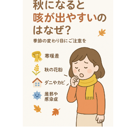
日
時
: