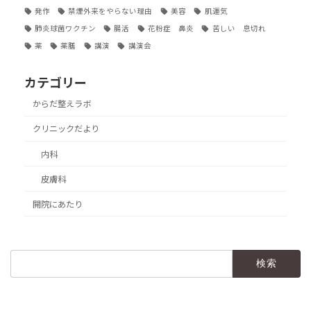
発作
禁煙外来をやらない理由
美容
肌運気
肺炎球菌ワクチン
腸活
花粉症 鼻炎
苦しい 息切れ
薬
薬膳
講演
講演会
カテゴリー
からだ整えラボ
クリニックだより
内科
皮膚科
開院にあたり
検
索: