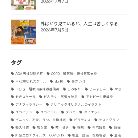
2026年7月7日
外ばかり見ていると、人生は苦しくなる
2026年7月5日
タグ
AGA 男性型脱毛症
COPD 肺気腫 慢性気管支炎
MRC息切れスケール
sky10
あざ シミ
いびき 睡眠時無呼吸症候群
しみ取り
じんましん
せき
せきスケール
ぜんそく 気管支喘息
アトピー性皮膚炎
アナフィラキシー
クリニックオリジナルのイラスト
スカイテン
スカイ１０
タバコ
ダイエット
パニック、不安、うつ、自律神経
ピラティス
モストグラフ
吸入指導
吸入薬
咳 せき
喘息
在宅酸素
妊娠
新型コロナウイルス COVID-19
検査 設備 医療機器
温活