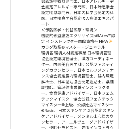
会認定呼吸器専門医、日本アレルギー学
会認定アレルギー専門医、日本喘息学会
認定喘息専門医、日本内科学会認定内科
医、日本喘息学会認定吸入療法エキスパ
ート
＜予防医学・代替医療・環境＞
機能的骨盤底筋エクササイズpfilAtes™認
定 インストラクター国際資格← NEW
カラダ取説®マスター・ジェネラル
環境省 環境人材認定事業 日本環境管理
協会認定環境管理士、漢方コーディネー
ター、内面美容医学財団公認ファスティ
ングカウンセラー、日本セルフメンテナ
ンス協会認定腸内環境管理士、腸内環境
解析士、日本温活協会認定温活士、薬膳
調整師、管理健康栄養インストラクタ
ー、食育健康アドバイザー、日本フェム
テックマイスター協会公認フェムテック
マイスター®上級、公認妊活マイスター
®Basic、日本スキンケア協会認定スキン
ケアアドバイザー、メンタル士心理カウ
ンセラー、アーユルヴェーダアドバイザ
ー、快眠セラピスト、安眠インストラク