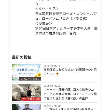
ター
＜文化・生活＞
日本園芸協会認定ローズ・コンシェルジ
ュ、ローズソムリエ®（バラ資格）
＜受賞歴＞
第74回日本アレルギー学会学術大会「働
き方改革推進奨励賞」受賞
最新の投稿
2026年8月7日
夏季休診のお知らせと休診期間中の対応
について
クリニックだより
2026年8月2日
【六本木・森美術館】巨大な骸骨の山
と、ある医師の考察。ロン・ミュエク展
で覚えた猛烈な「違和感」の正体
からだ整えラボ
2026年7月31日
【ご報告】7月31日 呼吸器内科休診への