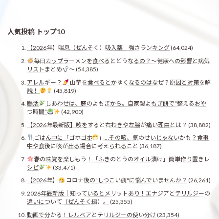
人気投稿 トップ10
【2026年】喘息（ぜんそく）吸入薬 強さランキング
(64,024)
毎日カップラーメンを食べるとどうなるの？〜健康への影響と病気
リストまとめ
〜
(54,385)
アレルギー？
山芋を食べるとかゆくなるのはなぜ？原因と対策を解
説！
(45,819)
腸活
しあわせは、庭のよもぎから。自家製よもぎ餅で“整えるおや
つ時間”
(42,900)
【2026年最新版】咳をすると右わきや左脇が痛い理由とは？
(38,882)
ごはん中に「ゴホゴホ
」…その咳、気のせいじゃないかも？食事
中や食後に咳が出る場合に考えられること
(36,187)
春の味覚を楽しもう！「ふきのとうのオイル漬け」簡単作り置きレ
シピ
(33,471)
【2026年】
コロナ後の"しつこい痰"に悩んでいませんか？
(26,261)
2026年最新版｜知っているとメリットあり！エナジアとテリルジーの
違いについて（ぜんそく編）。
(25,355)
動画で分かる！レルベアとテリルジーの使い分け
(23,354)