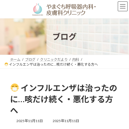
コ
ナ
ン
ビ
テ
ゲ
ン
ー
ツ
シ
へ
ョ
ブログ
ス
ン
キ
に
ッ
移
プ
動
ホーム
ブログ
クリニックだより
内科
インフルエンザは治ったのに…咳だけ続く・悪化する方へ
インフルエンザは治ったの
に…咳だけ続く・悪化する方
へ
最
2025年11月11日
2025年11月11日
終