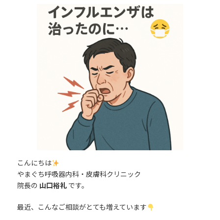
更
新
日
時
:
こんにちは
やまぐち呼吸器内科・皮膚科クリニック
院長の
山口裕礼
です。
最近、こんなご相談がとても増えています