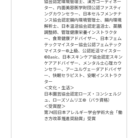
協会認定環境管理士、漢方コーディネー
ター、内面美容医学財団公認ファスティ
ングカウンセラー、日本セルフメンテナ
ンス協会認定腸内環境管理士、腸内環境
解析士、日本温活協会認定温活士、薬膳
調整師、管理健康栄養インストラクタ
ー、食育健康アドバイザー、日本フェム
テックマイスター協会公認フェムテック
マイスター®上級、公認妊活マイスター
®Basic、日本スキンケア協会認定スキン
ケアアドバイザー、メンタル士心理カウ
ンセラー、アーユルヴェーダアドバイザ
ー、快眠セラピスト、安眠インストラク
ター
＜文化・生活＞
日本園芸協会認定ローズ・コンシェルジ
ュ、ローズソムリエ®（バラ資格）
＜受賞歴＞
第74回日本アレルギー学会学術大会「働
き方改革推進奨励賞」受賞