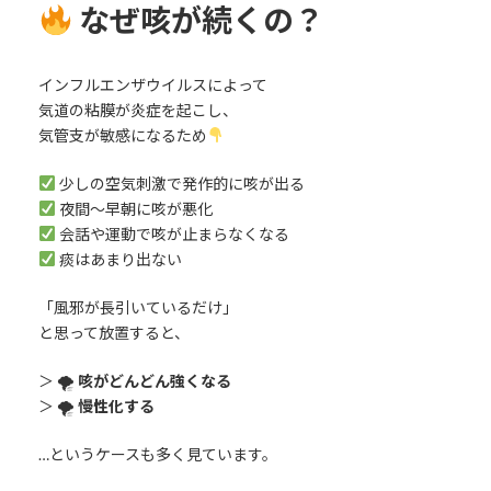
なぜ咳が続くの？
インフルエンザウイルスによって
気道の粘膜が炎症を起こし、
気管支が敏感になるため
少しの空気刺激で発作的に咳が出る
夜間〜早朝に咳が悪化
会話や運動で咳が止まらなくなる
痰はあまり出ない
「風邪が長引いているだけ」
と思って放置すると、
＞ 🌪
咳がどんどん強くなる
＞ 🌪
慢性化する
…というケースも多く見ています。