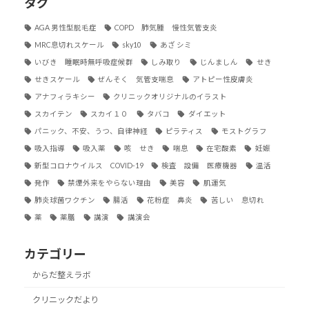
タグ
AGA 男性型脱毛症
COPD 肺気腫 慢性気管支炎
MRC息切れスケール
sky10
あざ シミ
いびき 睡眠時無呼吸症候群
しみ取り
じんましん
せき
せきスケール
ぜんそく 気管支喘息
アトピー性皮膚炎
アナフィラキシー
クリニックオリジナルのイラスト
スカイテン
スカイ１０
タバコ
ダイエット
パニック、不安、うつ、自律神経
ピラティス
モストグラフ
吸入指導
吸入薬
咳 せき
喘息
在宅酸素
妊娠
新型コロナウイルス COVID-19
検査 設備 医療機器
温活
発作
禁煙外来をやらない理由
美容
肌運気
肺炎球菌ワクチン
腸活
花粉症 鼻炎
苦しい 息切れ
薬
薬膳
講演
講演会
カテゴリー
からだ整えラボ
クリニックだより