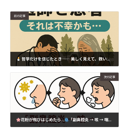
前の記事
哲学だけを信じたとき── 美しく見えて、救いにならない道
2025年11月11日
次の記事
花粉が飛びはじめたら…
「副鼻腔炎 → 咳 → 喘息発作」が急増中です！