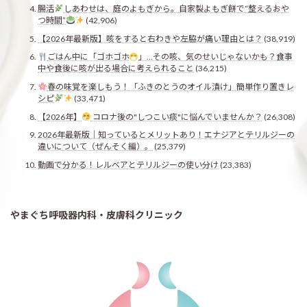
腸活
しあわせは、庭のよもぎから。自家製よもぎ餅で“整えるおや
つ時間”
(42,906)
【2026年最新版】咳をすると右わきや左脇が痛い理由とは？
(38,919)
ごはん中に「ゴホゴホ
」…その咳、気のせいじゃないかも？食事
中や食後に咳が出る場合に考えられること
(36,215)
春の味覚を楽しもう！「ふきのとうのオイル漬け」簡単作り置きレ
シピ
(33,471)
【2026年】
コロナ後の"しつこい痰"に悩んでいませんか？
(26,308)
2026年最新版｜知っているとメリットあり！エナジアとテリルジーの
違いについて（ぜんそく編）。
(25,379)
動画で分かる！レルベアとテリルジーの使い分け
(23,383)
やまぐち呼吸器内科・皮膚科クリニック