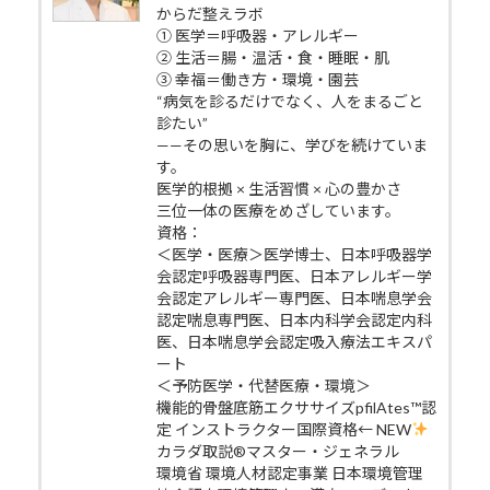
からだ整えラボ
① 医学＝呼吸器・アレルギー
② 生活＝腸・温活・食・睡眠・肌
③ 幸福＝働き方・環境・園芸
“病気を診るだけでなく、人をまるごと
診たい”
——その思いを胸に、学びを続けていま
す。
医学的根拠 × 生活習慣 × 心の豊かさ
三位一体の医療をめざしています。
資格：
＜医学・医療＞医学博士、日本呼吸器学
会認定呼吸器専門医、日本アレルギー学
会認定アレルギー専門医、日本喘息学会
認定喘息専門医、日本内科学会認定内科
医、日本喘息学会認定吸入療法エキスパ
ート
＜予防医学・代替医療・環境＞
機能的骨盤底筋エクササイズpfilAtes™認
定 インストラクター国際資格← NEW
カラダ取説®マスター・ジェネラル
環境省 環境人材認定事業 日本環境管理