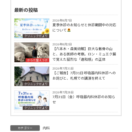
最新の投稿
2026年8月7日
夏季休診のお知らせと休診期間中の対応
について
クリニックだより
2026年8月2日
【六本木・森美術館】巨大な骸骨の山
と、ある医師の考察。ロン・ミュエク展
で覚えた猛烈な「違和感」の正体
からだ整えラボ
2026年7月31日
【ご報告】7月31日 呼吸器内科休診への
お詫びと、札幌での講演を終えて
クリニックだより
2026年7月28日
7月31日（金）呼吸器内科休診のお知ら
せ
クリニックだより
内科
カテゴリー