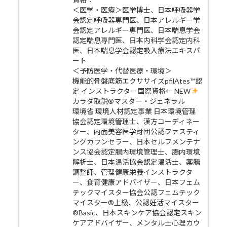
＜医学・医療＞医学博士、日本呼吸器学
会認定呼吸器専門医、日本アレルギー学
会認定アレルギー専門医、日本喘息学会
認定喘息専門医、日本内科学会認定内科
医、日本喘息学会認定吸入療法エキスパ
ート
＜予防医学・代替医療・環境＞
機能的骨盤底筋エクササイズpfilAtes™認
定 インストラクター国際資格← NEW
カラダ取説®マスター・ジェネラル
環境省 環境人材認定事業 日本環境管理
協会認定環境管理士、漢方コーディネー
ター、内面美容医学財団公認ファスティ
ングカウンセラー、日本セルフメンテナ
ンス協会認定腸内環境管理士、腸内環境
解析士、日本温活協会認定温活士、薬膳
調整師、管理健康栄養インストラクタ
ー、食育健康アドバイザー、日本フェム
テックマイスター協会公認フェムテック
マイスター®上級、公認妊活マイスター
®Basic、日本スキンケア協会認定スキン
ケアアドバイザー、メンタル士心理カウ