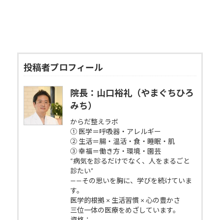
投稿者プロフィール
院長：山口裕礼（やまぐちひろ
みち）
からだ整えラボ
① 医学＝呼吸器・アレルギー
② 生活＝腸・温活・食・睡眠・肌
③ 幸福＝働き方・環境・園芸
“病気を診るだけでなく、人をまるごと
診たい”
——その思いを胸に、学びを続けていま
す。
医学的根拠 × 生活習慣 × 心の豊かさ
三位一体の医療をめざしています。
資格：