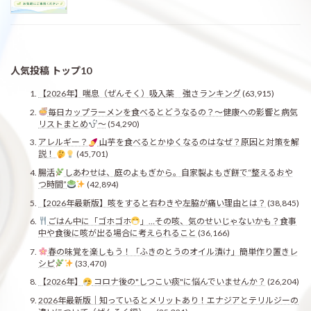
人気投稿 トップ10
【2026年】喘息（ぜんそく）吸入薬 強さランキング
(63,915)
毎日カップラーメンを食べるとどうなるの？〜健康への影響と病気
リストまとめ
〜
(54,290)
アレルギー？
山芋を食べるとかゆくなるのはなぜ？原因と対策を解
説！
(45,701)
腸活
しあわせは、庭のよもぎから。自家製よもぎ餅で“整えるおや
つ時間”
(42,894)
【2026年最新版】咳をすると右わきや左脇が痛い理由とは？
(38,845)
ごはん中に「ゴホゴホ
」…その咳、気のせいじゃないかも？食事
中や食後に咳が出る場合に考えられること
(36,166)
春の味覚を楽しもう！「ふきのとうのオイル漬け」簡単作り置きレ
シピ
(33,470)
【2026年】
コロナ後の"しつこい痰"に悩んでいませんか？
(26,204)
2026年最新版｜知っているとメリットあり！エナジアとテリルジーの