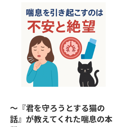
更
新
日
時
:
〜『君を守ろうとする猫の
話』が教えてくれた喘息の本