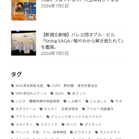
2026年7月5日
【新国立劇場】バレエ団ダブル・ビル
『String SAGA / 暗やみから解き放たれて』
を鑑賞。
2026年7月5日
タグ
AGA 男性型脱毛症
COPD 肺気腫 慢性気管支炎
MRC息切れスケール
sky10
あざ シミ
いびき 睡眠時無呼吸症候群
しみ取り
じんましん
せき
せきスケール
ぜんそく 気管支喘息
アトピー性皮膚炎
アナフィラキシー
クリニックオリジナルのイラスト
スカイテン
スカイ１０
タバコ
ダイエット
パニック、不安、うつ、自律神経
ピラティス
モストグラフ