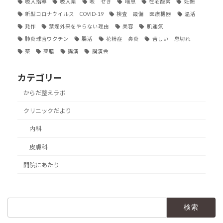
吸入指導
吸入薬
咳 せき
喘息
在宅酸素
妊娠
新型コロナウイルス COVID-19
検査 設備 医療機器
温活
発作
禁煙外来をやらない理由
美容
肌運気
肺炎球菌ワクチン
腸活
花粉症 鼻炎
苦しい 息切れ
薬
薬膳
講演
講演会
カテゴリー
からだ整えラボ
クリニックだより
内科
皮膚科
開院にあたり
検
索: