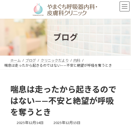
コ
ナ
ン
ビ
テ
ゲ
ン
ー
ツ
シ
へ
ョ
ブログ
ス
ン
キ
に
ッ
移
プ
動
ホーム
ブログ
クリニックだより
内科
喘息は走ったから起きるのではない——不安と絶望が呼吸を奪うとき
喘息は走ったから起きるので
はない——不安と絶望が呼吸
を奪うとき
最
2025年12月14日
2025年12月15日
終