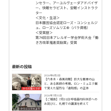
ンセラー、アーユルヴェーダアドバイザ
ー、快眠セラピスト、安眠インストラク
ター
＜文化・生活＞
日本園芸協会認定ローズ・コンシェルジ
ュ、ローズソムリエ®（バラ資格）
＜受賞歴＞
第74回日本アレルギー学会学術大会「働
き方改革推進奨励賞」受賞
最新の投稿
2026年8月2日
【六本木・森美術館】巨大な骸骨の山
と、ある医師の考察。ロン・ミュエク展
で覚えた猛烈な「違和感」の正体
からだ整えラボ
2026年7月31日
【ご報告】7月31日 呼吸器内科休診への
お詫びと、札幌での講演を終えて
クリニックだより