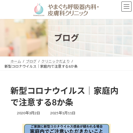
コ
ナ
ン
ビ
テ
ゲ
ン
ー
ツ
シ
へ
ョ
ブログ
ス
ン
キ
に
ッ
移
プ
動
ホーム
ブログ
クリニックだより
新型コロナウイルス｜家庭内で注意する8か条
新型コロナウイルス｜家庭内
で注意する8か条
最
2020年3月2日
2025年1月11日
終
更
新