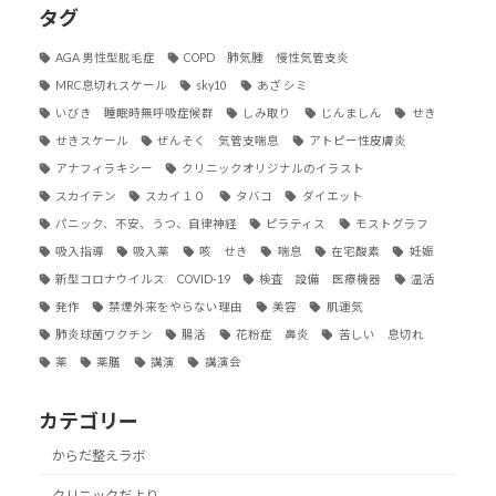
タグ
AGA 男性型脱毛症
COPD 肺気腫 慢性気管支炎
MRC息切れスケール
sky10
あざ シミ
いびき 睡眠時無呼吸症候群
しみ取り
じんましん
せき
せきスケール
ぜんそく 気管支喘息
アトピー性皮膚炎
アナフィラキシー
クリニックオリジナルのイラスト
スカイテン
スカイ１０
タバコ
ダイエット
パニック、不安、うつ、自律神経
ピラティス
モストグラフ
吸入指導
吸入薬
咳 せき
喘息
在宅酸素
妊娠
新型コロナウイルス COVID-19
検査 設備 医療機器
温活
発作
禁煙外来をやらない理由
美容
肌運気
肺炎球菌ワクチン
腸活
花粉症 鼻炎
苦しい 息切れ
薬
薬膳
講演
講演会
カテゴリー
からだ整えラボ
クリニックだより