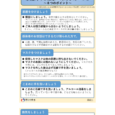
日
時
: