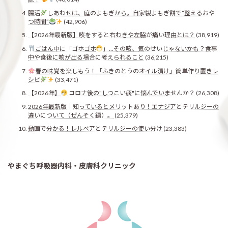
腸活
しあわせは、庭のよもぎから。自家製よもぎ餅で“整えるおや
つ時間”
(42,906)
【2026年最新版】咳をすると右わきや左脇が痛い理由とは？
(38,919)
ごはん中に「ゴホゴホ
」…その咳、気のせいじゃないかも？食事
中や食後に咳が出る場合に考えられること
(36,215)
春の味覚を楽しもう！「ふきのとうのオイル漬け」簡単作り置きレ
シピ
(33,471)
【2026年】
コロナ後の"しつこい痰"に悩んでいませんか？
(26,308)
2026年最新版｜知っているとメリットあり！エナジアとテリルジーの
違いについて（ぜんそく編）。
(25,379)
動画で分かる！レルベアとテリルジーの使い分け
(23,383)
やまぐち呼吸器内科・皮膚科クリニック