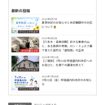
最新の投稿
2026年8月7日
夏季休診のお知らせと休診期間中の対応
について
クリニックだより
2026年8月2日
【六本木・森美術館】巨大な骸骨の山
と、ある医師の考察。ロン・ミュエク展
で覚えた猛烈な「違和感」の正体
からだ整えラボ
2026年7月31日
【ご報告】7月31日 呼吸器内科休診への
お詫びと、札幌での講演を終えて
クリニックだより
2026年7月28日
7月31日（金）呼吸器内科休診のお知ら
せ
クリニックだより
クリニックだより
カテゴリー