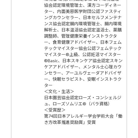
協会認定環境管理士、漢方コーディネー
ター、内面美容医学財団公認ファスティ
ングカウンセラー、日本セルフメンテナ
ンス協会認定腸内環境管理士、腸内環境
解析士、日本温活協会認定温活士、薬膳
調整師、管理健康栄養インストラクタ
ー、食育健康アドバイザー、日本フェム
テックマイスター協会公認フェムテック
マイスター®上級、公認妊活マイスター
®Basic、日本スキンケア協会認定スキン
ケアアドバイザー、メンタル士心理カウ
ンセラー、アーユルヴェーダアドバイザ
ー、快眠セラピスト、安眠インストラク
ター
＜文化・生活＞
日本園芸協会認定ローズ・コンシェルジ
ュ、ローズソムリエ®（バラ資格）
＜受賞歴＞
第74回日本アレルギー学会学術大会「働
き方改革推進奨励賞」受賞