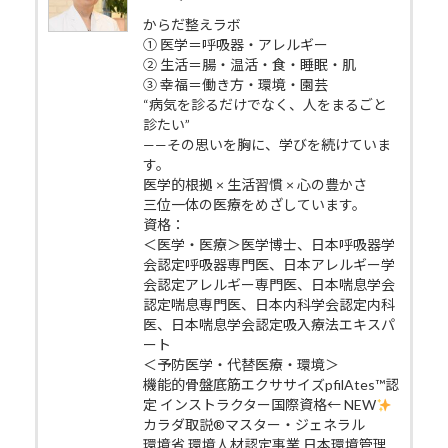
からだ整えラボ
① 医学＝呼吸器・アレルギー
② 生活＝腸・温活・食・睡眠・肌
③ 幸福＝働き方・環境・園芸
“病気を診るだけでなく、人をまるごと
診たい”
——その思いを胸に、学びを続けていま
す。
医学的根拠 × 生活習慣 × 心の豊かさ
三位一体の医療をめざしています。
資格：
＜医学・医療＞医学博士、日本呼吸器学
会認定呼吸器専門医、日本アレルギー学
会認定アレルギー専門医、日本喘息学会
認定喘息専門医、日本内科学会認定内科
医、日本喘息学会認定吸入療法エキスパ
ート
＜予防医学・代替医療・環境＞
機能的骨盤底筋エクササイズpfilAtes™認
定 インストラクター国際資格← NEW
カラダ取説®マスター・ジェネラル
環境省 環境人材認定事業 日本環境管理