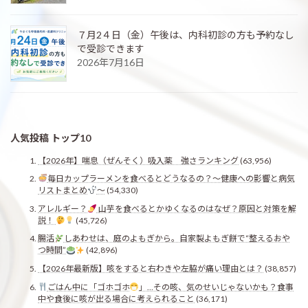
７月2４日（金）午後は、内科初診の方も予約なし
で受診できます
2026年7月16日
人気投稿 トップ10
【2026年】喘息（ぜんそく）吸入薬 強さランキング
(63,956)
毎日カップラーメンを食べるとどうなるの？〜健康への影響と病気
リストまとめ
〜
(54,330)
アレルギー？
山芋を食べるとかゆくなるのはなぜ？原因と対策を解
説！
(45,726)
腸活
しあわせは、庭のよもぎから。自家製よもぎ餅で“整えるおや
つ時間”
(42,896)
【2026年最新版】咳をすると右わきや左脇が痛い理由とは？
(38,857)
ごはん中に「ゴホゴホ
」…その咳、気のせいじゃないかも？食事
中や食後に咳が出る場合に考えられること
(36,171)