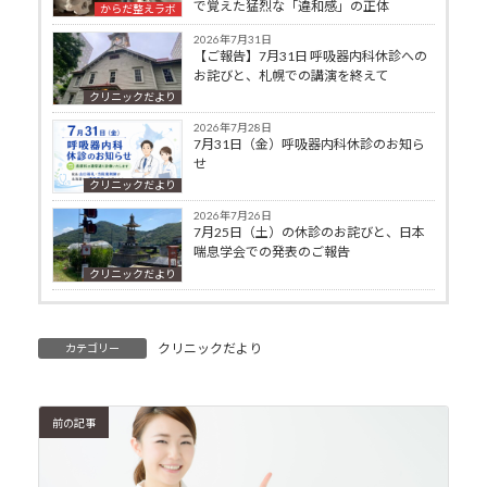
で覚えた猛烈な「違和感」の正体
からだ整えラボ
2026年7月31日
【ご報告】7月31日 呼吸器内科休診への
お詫びと、札幌での講演を終えて
クリニックだより
2026年7月28日
7月31日（金）呼吸器内科休診のお知ら
せ
クリニックだより
2026年7月26日
7月25日（土）の休診のお詫びと、日本
喘息学会での発表のご報告
クリニックだより
クリニックだより
カテゴリー
前の記事