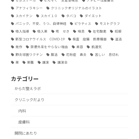
せきスケール
ぜんそく 気管支喘息
アトピー性皮膚炎
アナフィラキシー
クリニックオリジナルのイラスト
スカイテン
スカイ１０
タバコ
ダイエット
パニック、不安、うつ、自律神経
ピラティス
モストグラフ
吸入指導
吸入薬
咳 せき
喘息
在宅酸素
妊娠
新型コロナウイルス COVID-19
検査 設備 医療機器
温活
発作
禁煙外来をやらない理由
美容
肌運気
肺炎球菌ワクチン
腸活
花粉症 鼻炎
苦しい 息切れ
薬
薬膳
講演
講演会
カテゴリー
からだ整えラボ
クリニックだより
内科
皮膚科
開院にあたり