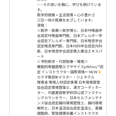
——その思いを胸に、学びを続けていま
す。
医学的根拠 × 生活習慣 × 心の豊かさ
三位一体の医療をめざしています。
資格：
＜医学・医療＞医学博士、日本呼吸器学
会認定呼吸器専門医、日本アレルギー学
会認定アレルギー専門医、日本喘息学会
認定喘息専門医、日本内科学会認定内科
医、日本喘息学会認定吸入療法エキスパ
ート
＜予防医学・代替医療・環境＞
機能的骨盤底筋エクササイズpfilAtes™認
定 インストラクター国際資格← NEW
カラダ取説®マスター・ジェネラル
環境省 環境人材認定事業 日本環境管理
協会認定環境管理士、漢方コーディネー
ター、内面美容医学財団公認ファスティ
ングカウンセラー、日本セルフメンテナ
ンス協会認定腸内環境管理士、腸内環境
解析士、日本温活協会認定温活士、薬膳
調整師、管理健康栄養インストラクタ