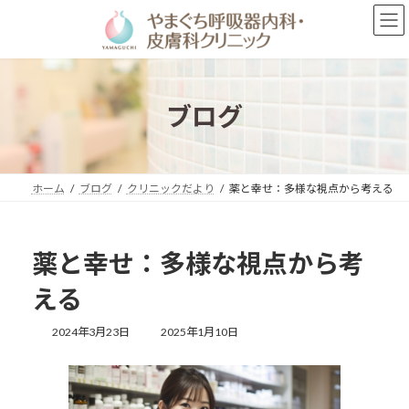
コ
ナ
ン
ビ
テ
ゲ
ン
ー
ツ
シ
へ
ョ
ブログ
ス
ン
キ
に
ッ
移
プ
動
ホーム
ブログ
クリニックだより
薬と幸せ：多様な視点から考える
薬と幸せ：多様な視点から考
える
最
2024年3月23日
2025年1月10日
終
更
新
日