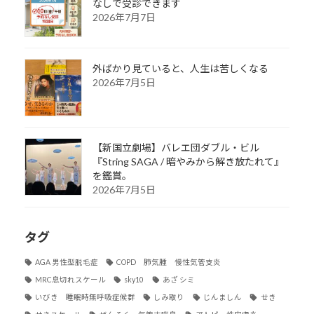
なしで受診できます
2026年7月7日
外ばかり見ていると、人生は苦しくなる
2026年7月5日
【新国立劇場】バレエ団ダブル・ビル
『String SAGA / 暗やみから解き放たれて』
を鑑賞。
2026年7月5日
タグ
AGA 男性型脱毛症
COPD 肺気腫 慢性気管支炎
MRC息切れスケール
sky10
あざ シミ
いびき 睡眠時無呼吸症候群
しみ取り
じんましん
せき