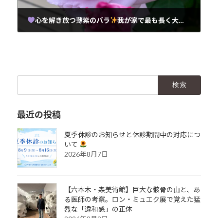
心を解き放つ薄紫のバラ
我が家で最も長く大きなつるバラ『ブルームーン』の物語
2025年5月8日
検
索:
最近の投稿
夏季休診のお知らせと休診期間中の対応につ
いて
2026年8月7日
【六本木・森美術館】巨大な骸骨の山と、あ
る医師の考察。ロン・ミュエク展で覚えた猛
烈な「違和感」の正体