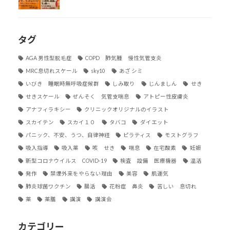
タグ
AGA 男性型脱毛症
COPD 肺気腫 慢性気管支炎
MRC息切れスケール
sky10
あざ シミ
いびき 睡眠時無呼吸症候群
しみ取り
じんましん
せき
せきスケール
ぜんそく 気管支喘息
アトピー性皮膚炎
アナフィラキシー
クリニックオリジナルのイラスト
スカイテン
スカイ１０
タバコ
ダイエット
パニック、不安、うつ、自律神経
ピラティス
モストグラフ
吸入指導
吸入薬
咳 せき
喘息
在宅酸素
妊娠
新型コロナウイルス COVID-19
検査 設備 医療機器
温活
発作
禁煙外来をやらない理由
美容
肌運気
肺炎球菌ワクチン
腸活
花粉症 鼻炎
苦しい 息切れ
薬
薬膳
講演
講演会
カテゴリー