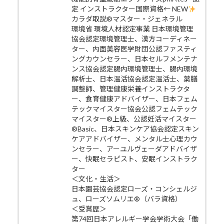
定 インストラクター国際資格← NEW
カラダ取説®マスター・ジェネラル
環境省 環境人材認定事業 日本環境管理
協会認定環境管理士、漢方コーディネー
ター、内面美容医学財団公認ファスティ
ングカウンセラー、日本セルフメンテナ
ンス協会認定腸内環境管理士、腸内環境
解析士、日本温活協会認定温活士、薬膳
調整師、管理健康栄養インストラクタ
ー、食育健康アドバイザー、日本フェム
テックマイスター協会公認フェムテック
マイスター®上級、公認妊活マイスター
®Basic、日本スキンケア協会認定スキン
ケアアドバイザー、メンタル士心理カウ
ンセラー、アーユルヴェーダアドバイザ
ー、快眠セラピスト、安眠インストラク
ター
＜文化・生活＞
日本園芸協会認定ローズ・コンシェルジ
ュ、ローズソムリエ®（バラ資格）
＜受賞歴＞
第74回日本アレルギー学会学術大会「働