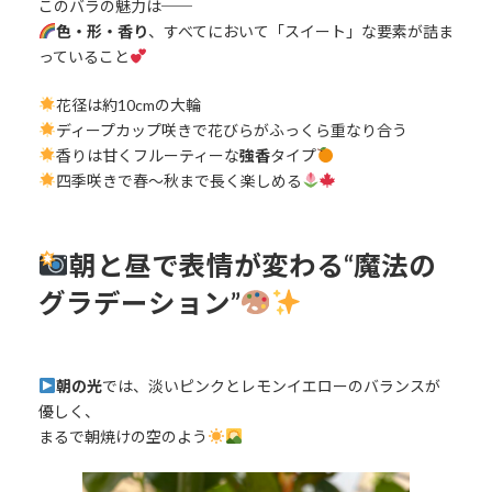
このバラの魅力は──
色・形・香り
、すべてにおいて「スイート」な要素が詰ま
っていること
花径は約10cmの大輪
ディープカップ咲きで花びらがふっくら重なり合う
香りは甘くフルーティーな
強香
タイプ
四季咲きで春〜秋まで長く楽しめる
朝と昼で表情が変わる“魔法の
グラデーション”
朝の光
では、淡いピンクとレモンイエローのバランスが
優しく、
まるで朝焼けの空のよう