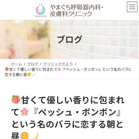
コ
ナ
ン
ビ
テ
ゲ
ン
ー
ツ
シ
へ
ョ
ブログ
ス
ン
キ
に
ッ
移
プ
動
ホーム
ブログ
クリニックだより
甘くて優しい香りに包まれて
『ペッシュ・ボンボン』という名のバラに
恋する朝と昼
甘くて優しい香りに包まれ
て
『ペッシュ・ボンボン』
という名のバラに恋する朝と
昼