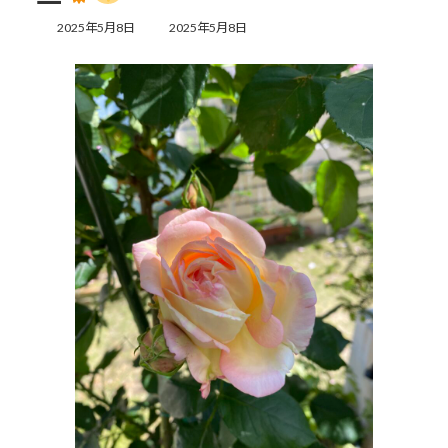
最
2025年5月8日
2025年5月8日
終
更
新
日
時
: