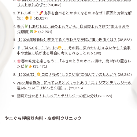
リストまとめ
〜
(54,406)
アレルギー？
山芋を食べるとかゆくなるのはなぜ？原因と対策を解
説！
(45,857)
腸活
しあわせは、庭のよもぎから。自家製よもぎ餅で“整えるおや
つ時間”
(42,901)
【2026年最新版】咳をすると右わきや左脇が痛い理由とは？
(38,883)
ごはん中に「ゴホゴホ
」…その咳、気のせいじゃないかも？食事
中や食後に咳が出る場合に考えられること
(36,190)
春の味覚を楽しもう！「ふきのとうのオイル漬け」簡単作り置きレ
シピ
(33,471)
【2026年】
コロナ後の"しつこい痰"に悩んでいませんか？
(26,265)
2026年最新版｜知っているとメリットあり！エナジアとテリルジーの
違いについて（ぜんそく編）。
(25,358)
動画で分かる！レルベアとテリルジーの使い分け
(23,359)
やまぐち呼吸器内科・皮膚科クリニック