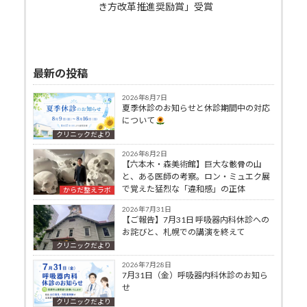
き方改革推進奨励賞」受賞
最新の投稿
2026年8月7日
夏季休診のお知らせと休診期間中の対応
について
クリニックだより
2026年8月2日
【六本木・森美術館】巨大な骸骨の山
と、ある医師の考察。ロン・ミュエク展
で覚えた猛烈な「違和感」の正体
からだ整えラボ
2026年7月31日
【ご報告】7月31日 呼吸器内科休診への
お詫びと、札幌での講演を終えて
クリニックだより
2026年7月28日
7月31日（金）呼吸器内科休診のお知ら
せ
クリニックだより