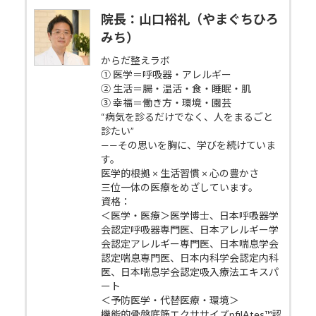
院長：山口裕礼（やまぐちひろ
みち）
からだ整えラボ
① 医学＝呼吸器・アレルギー
② 生活＝腸・温活・食・睡眠・肌
③ 幸福＝働き方・環境・園芸
“病気を診るだけでなく、人をまるごと
診たい”
——その思いを胸に、学びを続けていま
す。
医学的根拠 × 生活習慣 × 心の豊かさ
三位一体の医療をめざしています。
資格：
＜医学・医療＞医学博士、日本呼吸器学
会認定呼吸器専門医、日本アレルギー学
会認定アレルギー専門医、日本喘息学会
認定喘息専門医、日本内科学会認定内科
医、日本喘息学会認定吸入療法エキスパ
ート
＜予防医学・代替医療・環境＞
機能的骨盤底筋エクササイズpfilAtes™認