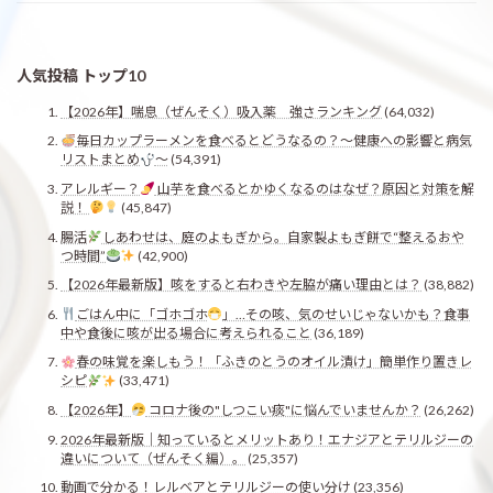
人気投稿 トップ10
【2026年】喘息（ぜんそく）吸入薬 強さランキング
(64,032)
毎日カップラーメンを食べるとどうなるの？〜健康への影響と病気
リストまとめ
〜
(54,391)
アレルギー？
山芋を食べるとかゆくなるのはなぜ？原因と対策を解
説！
(45,847)
腸活
しあわせは、庭のよもぎから。自家製よもぎ餅で“整えるおや
つ時間”
(42,900)
【2026年最新版】咳をすると右わきや左脇が痛い理由とは？
(38,882)
ごはん中に「ゴホゴホ
」…その咳、気のせいじゃないかも？食事
中や食後に咳が出る場合に考えられること
(36,189)
春の味覚を楽しもう！「ふきのとうのオイル漬け」簡単作り置きレ
シピ
(33,471)
【2026年】
コロナ後の"しつこい痰"に悩んでいませんか？
(26,262)
2026年最新版｜知っているとメリットあり！エナジアとテリルジーの
違いについて（ぜんそく編）。
(25,357)
動画で分かる！レルベアとテリルジーの使い分け
(23,356)