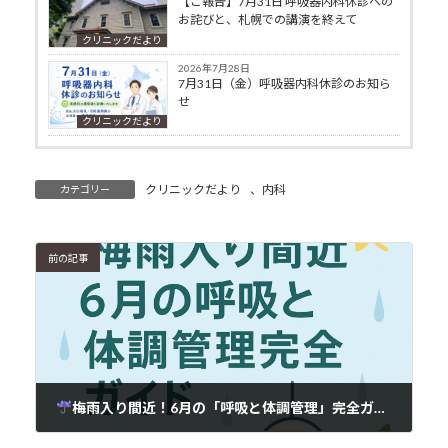
【ご報告】7月31日 呼吸器内科休診への
お詫びと、札幌での講演を終えて
クリニックだより
2026年7月28日
7月31日（金）呼吸器内科休診のお知ら
せ
クリニックだより
クリニックだより
、
内科
カテゴリー
前の記事
梅雨入り間近！6月の「呼吸と体調管理」完全ガイド
2025年6月9日