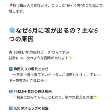
特に梅雨入り前後から、こうした“長引く咳”のご相談が急
増します。
なぜ6月に咳が出るの？主な6
つの原因
実は6月も“咳の隠れピーク”なんです
背景には、次のような要因があります
梅雨入りの湿気とカビ
→ 気温上昇＋湿度でカビ・ダニが増殖しやすく、アレル
ギー性咳の引き金に
PM2.5＋黄砂の遅延飛来
→ 初夏に飛んでくることもあり、喉や気管支を刺激
光化学スモッグの発生