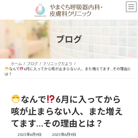
コ
ナ
ン
ビ
テ
ゲ
ン
ー
ツ
シ
へ
ョ
ブログ
ス
ン
キ
に
ッ
移
プ
動
ホーム
ブログ
クリニックだより
なんで
6月に入ってから咳が止まらない人、また増えてます…その理由と
は？
なんで
6月に入ってから
咳が止まらない人、また増え
てます…その理由とは？
最
2025年6月9日
2025年6月9日