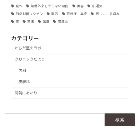
発作
禁煙外来をやらない理由
美容
肌運気
肺炎球菌ワクチン
腸活
花粉症 鼻炎
苦しい 息切れ
薬
薬膳
講演
講演会
カテゴリー
からだ整えラボ
クリニックだより
内科
皮膚科
開院にあたり
検
索: