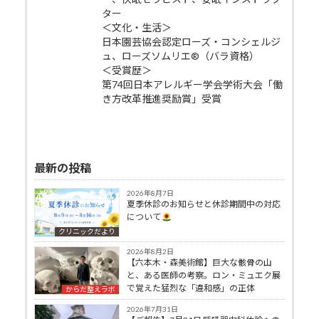
ター
＜文化・生活＞
日本園芸協会認定ローズ・コンシェルジ
ュ、ローズソムリエ®（バラ資格）
＜受賞歴＞
第74回日本アレルギー学会学術大会「働
き方改革推進奨励賞」受賞
最新の投稿
2026年8月7日
夏季休診のお知らせと休診期間中の対応
について
クリニックだより
2026年8月2日
【六本木・森美術館】巨大な骸骨の山
と、ある医師の考察。ロン・ミュエク展
で覚えた猛烈な「違和感」の正体
からだ整えラボ
2026年7月31日