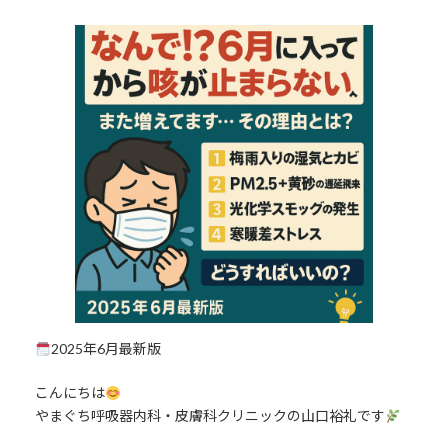
終
更
新
日
時
:
2025年6月最新版
こんにちは
やまぐち呼吸器内科・皮膚科クリニックの山口裕礼です