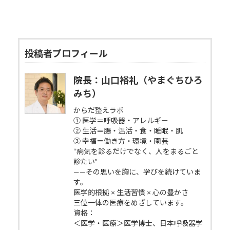
投稿者プロフィール
院長：山口裕礼（やまぐちひろ
みち）
からだ整えラボ
① 医学＝呼吸器・アレルギー
② 生活＝腸・温活・食・睡眠・肌
③ 幸福＝働き方・環境・園芸
“病気を診るだけでなく、人をまるごと
診たい”
——その思いを胸に、学びを続けていま
す。
医学的根拠 × 生活習慣 × 心の豊かさ
三位一体の医療をめざしています。
資格：
＜医学・医療＞医学博士、日本呼吸器学