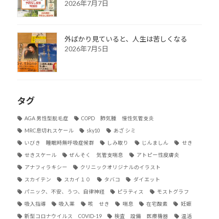
2026年7月7日
外ばかり見ていると、人生は苦しくなる
2026年7月5日
タグ
AGA 男性型脱毛症
COPD 肺気腫 慢性気管支炎
MRC息切れスケール
sky10
あざ シミ
いびき 睡眠時無呼吸症候群
しみ取り
じんましん
せき
せきスケール
ぜんそく 気管支喘息
アトピー性皮膚炎
アナフィラキシー
クリニックオリジナルのイラスト
スカイテン
スカイ１０
タバコ
ダイエット
パニック、不安、うつ、自律神経
ピラティス
モストグラフ
吸入指導
吸入薬
咳 せき
喘息
在宅酸素
妊娠
新型コロナウイルス COVID-19
検査 設備 医療機器
温活