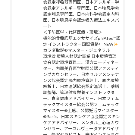
会認定呼吸器専門医、日本アレルギー学
会認定アレルギー専門医、日本喘息学会
認定喘息専門医、日本内科学会認定内科
医、日本喘息学会認定吸入療法エキスパ
ート
＜予防医学・代替医療・環境＞
機能的骨盤底筋エクササイズpfilAtes™認
定 インストラクター国際資格← NEW
カラダ取説®マスター・ジェネラル
環境省 環境人材認定事業 日本環境管理
協会認定環境管理士、漢方コーディネー
ター、内面美容医学財団公認ファスティ
ングカウンセラー、日本セルフメンテナ
ンス協会認定腸内環境管理士、腸内環境
解析士、日本温活協会認定温活士、薬膳
調整師、管理健康栄養インストラクタ
ー、食育健康アドバイザー、日本フェム
テックマイスター協会公認フェムテック
マイスター®上級、公認妊活マイスター
®Basic、日本スキンケア協会認定スキン
ケアアドバイザー、メンタル士心理カウ
ンセラー、アーユルヴェーダアドバイザ
ー、快眠セラピスト、安眠インストラク