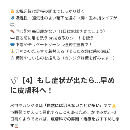
お風呂後は足指の間までしっかり拭く
吸湿性・通気性のよい靴下を選ぶ（綿・五本指タイプが
◎）
同じ靴を毎日履かない（1日は乾燥させましょう）
🛏 寝る前に足を洗う or 拭き取りシートを使う
下着やデリケートゾーンは通気性重視で！
汗をかいたらすぐ着替える（湿った衣類は菌の温床）
糖質や甘いものを控える（カンジダは糖を好みます！）
【4】もし症状が出たら…早め
に皮膚科へ！
水虫やカンジダは
「自然には治らないことが多い」
です
市販薬でかえって悪化することもあるため、かゆみが2～3
日続くようであれば、
皮膚科での診断・治療をおすすめしま
す