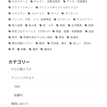
せきスケール
ぜんそく 気管支喘息
アトピー性皮膚炎
アナフィラキシー
クリニックオリジナルのイラスト
スカイテン
スカイ１０
タバコ
ダイエット
パニック、不安、うつ、自律神経
ピラティス
モストグラフ
吸入指導
吸入薬
咳 せき
喘息
在宅酸素
妊娠
新型コロナウイルス COVID-19
検査 設備 医療機器
温活
発作
禁煙外来をやらない理由
美容
肌運気
肺炎球菌ワクチン
腸活
花粉症 鼻炎
苦しい 息切れ
薬
薬膳
講演
講演会
カテゴリー
からだ整えラボ
クリニックだより
内科
皮膚科
開院にあたり