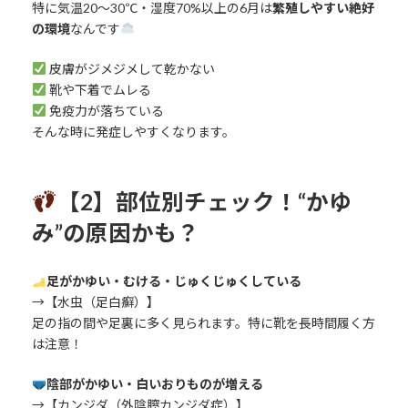
特に気温20～30℃・湿度70%以上の6月は
繁殖しやすい絶好
の環境
なんです
皮膚がジメジメして乾かない
靴や下着でムレる
免疫力が落ちている
そんな時に発症しやすくなります。
【2】部位別チェック！“かゆ
み”の原因かも？
足がかゆい・むける・じゅくじゅくしている
→【水虫（足白癬）】
足の指の間や足裏に多く見られます。特に靴を長時間履く方
は注意！
陰部がかゆい・白いおりものが増える
→【カンジダ（外陰膣カンジダ症）】