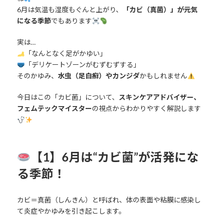
6月は気温も湿度もぐんと上がり、
「カビ（真菌）」が元気
になる季節
でもあります
実は…
「なんとなく足がかゆい」
「デリケートゾーンがむずむずする」
そのかゆみ、
水虫（足白癬）やカンジダ
かもしれません
今日はこの「カビ菌」について、
スキンケアアドバイザー、
フェムテックマイスター
の視点からわかりやすく解説します
【1】6月は“カビ菌”が活発にな
る季節！
カビ＝真菌（しんきん）と呼ばれ、体の表面や粘膜に感染し
て炎症やかゆみを引き起こします。