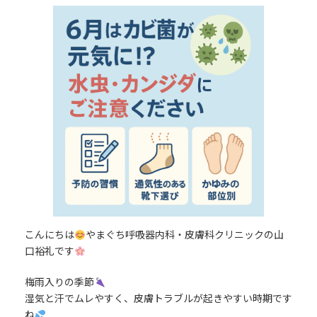
更
新
日
時
:
こんにちは
やまぐち呼吸器内科・皮膚科クリニックの山
口裕礼です
梅雨入りの季節
湿気と汗でムレやすく、皮膚トラブルが起きやすい時期です
ね