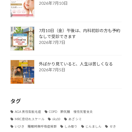
2026年7月10日
7月10日（金）午後は、内科初診の方も予約
なしで受診できます
2026年7月7日
外ばかり見ていると、人生は苦しくなる
2026年7月5日
タグ
AGA 男性型脱毛症
COPD 肺気腫 慢性気管支炎
MRC息切れスケール
sky10
あざ シミ
いびき 睡眠時無呼吸症候群
しみ取り
じんましん
せき