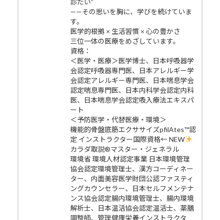
診たい”
——その思いを胸に、学びを続けていま
す。
医学的根拠 × 生活習慣 × 心の豊かさ
三位一体の医療をめざしています。
資格：
＜医学・医療＞医学博士、日本呼吸器学
会認定呼吸器専門医、日本アレルギー学
会認定アレルギー専門医、日本喘息学会
認定喘息専門医、日本内科学会認定内科
医、日本喘息学会認定吸入療法エキスパ
ート
＜予防医学・代替医療・環境＞
機能的骨盤底筋エクササイズpfilAtes™認
定 インストラクター国際資格← NEW
カラダ取説®マスター・ジェネラル
環境省 環境人材認定事業 日本環境管理
協会認定環境管理士、漢方コーディネー
ター、内面美容医学財団公認ファスティ
ングカウンセラー、日本セルフメンテナ
ンス協会認定腸内環境管理士、腸内環境
解析士、日本温活協会認定温活士、薬膳
調整師、管理健康栄養インストラクタ