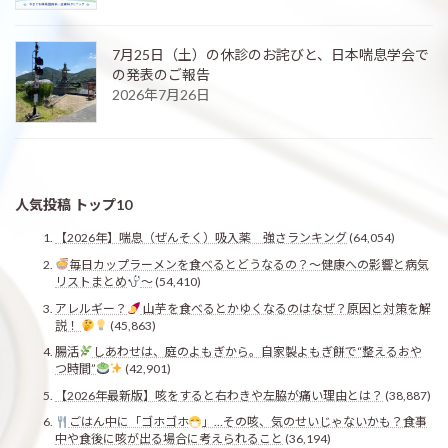
7月25日（土）の休診のお詫びと、日本喘息学会で
の発表のご報告
2026年7月26日
人気投稿 トップ10
【2026年】喘息（ぜんそく）吸入薬 強さランキング
(64,054)
毎日カップラーメンを食べるとどうなるの？〜健康への影響と病気
リストまとめ
〜
(54,410)
アレルギー？
山芋を食べるとかゆくなるのはなぜ？原因と対策を解
説！
(45,863)
腸活
しあわせは、庭のよもぎから。自家製よもぎ餅で“整えるおや
つ時間”
(42,901)
【2026年最新版】咳をすると右わきや左脇が痛い理由とは？
(38,887)
ごはん中に「ゴホゴホ
」…その咳、気のせいじゃないかも？食事
中や食後に咳が出る場合に考えられること
(36,194)