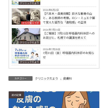
クリニックだより
2026年8月2日
【六本木・森美術館】巨大な骸骨の山
と、ある医師の考察。ロン・ミュエク展
で覚えた猛烈な「違和感」の正体
からだ整えラボ
2026年7月31日
【ご報告】7月31日 呼吸器内科休診への
お詫びと、札幌での講演を終えて
クリニックだより
2026年7月28日
7月31日（金）呼吸器内科休診のお知ら
せ
クリニックだより
クリニックだより
、
皮膚科
カテゴリー
前の記事