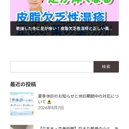
乾燥した冬に足が痒い！皮脂欠乏性湿疹と正しい薬の塗り方
2020年11月3日
検
索:
最近の投稿
夏季休診のお知らせと休診期間中の対応につ
いて
2026年8月7日
【六本木・森美術館】巨大な骸骨の山と、あ