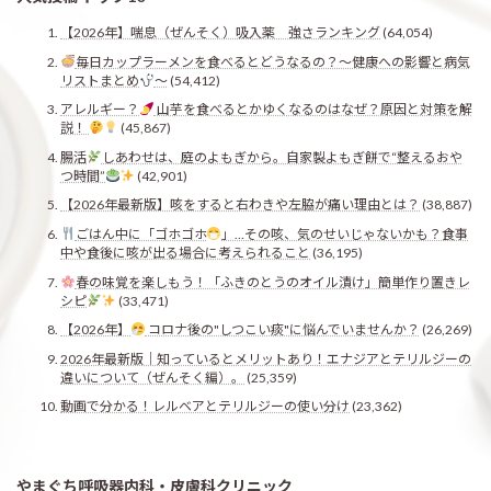
【2026年】喘息（ぜんそく）吸入薬 強さランキング
(64,054)
毎日カップラーメンを食べるとどうなるの？〜健康への影響と病気
リストまとめ
〜
(54,412)
アレルギー？
山芋を食べるとかゆくなるのはなぜ？原因と対策を解
説！
(45,867)
腸活
しあわせは、庭のよもぎから。自家製よもぎ餅で“整えるおや
つ時間”
(42,901)
【2026年最新版】咳をすると右わきや左脇が痛い理由とは？
(38,887)
ごはん中に「ゴホゴホ
」…その咳、気のせいじゃないかも？食事
中や食後に咳が出る場合に考えられること
(36,195)
春の味覚を楽しもう！「ふきのとうのオイル漬け」簡単作り置きレ
シピ
(33,471)
【2026年】
コロナ後の"しつこい痰"に悩んでいませんか？
(26,269)
2026年最新版｜知っているとメリットあり！エナジアとテリルジーの
違いについて（ぜんそく編）。
(25,359)
動画で分かる！レルベアとテリルジーの使い分け
(23,362)
やまぐち呼吸器内科・皮膚科クリニック