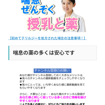
日
時
:
【初めてテリルジーを処方された場合の注意事項！】
喘息の薬の多くは安心です