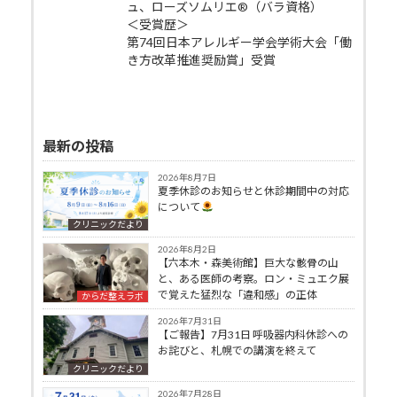
ュ、ローズソムリエ®（バラ資格）
＜受賞歴＞
第74回日本アレルギー学会学術大会「働
き方改革推進奨励賞」受賞
最新の投稿
2026年8月7日
夏季休診のお知らせと休診期間中の対応
について
クリニックだより
2026年8月2日
【六本木・森美術館】巨大な骸骨の山
と、ある医師の考察。ロン・ミュエク展
で覚えた猛烈な「違和感」の正体
からだ整えラボ
2026年7月31日
【ご報告】7月31日 呼吸器内科休診への
お詫びと、札幌での講演を終えて
クリニックだより
2026年7月28日