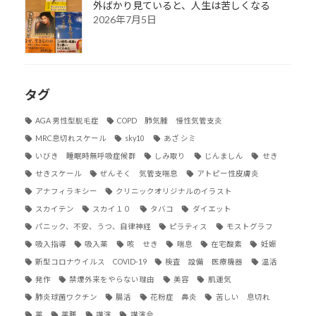
外ばかり見ていると、人生は苦しくなる
2026年7月5日
タグ
AGA 男性型脱毛症
COPD 肺気腫 慢性気管支炎
MRC息切れスケール
sky10
あざ シミ
いびき 睡眠時無呼吸症候群
しみ取り
じんましん
せき
せきスケール
ぜんそく 気管支喘息
アトピー性皮膚炎
アナフィラキシー
クリニックオリジナルのイラスト
スカイテン
スカイ１０
タバコ
ダイエット
パニック、不安、うつ、自律神経
ピラティス
モストグラフ
吸入指導
吸入薬
咳 せき
喘息
在宅酸素
妊娠
新型コロナウイルス COVID-19
検査 設備 医療機器
温活
発作
禁煙外来をやらない理由
美容
肌運気
肺炎球菌ワクチン
腸活
花粉症 鼻炎
苦しい 息切れ
薬
薬膳
講演
講演会