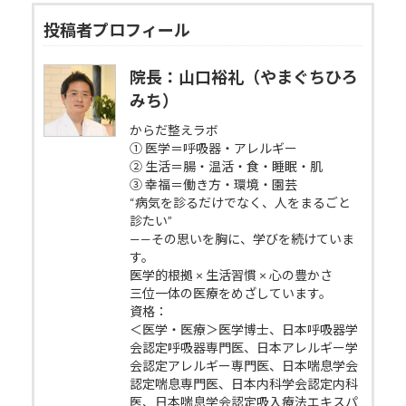
投稿者プロフィール
院長：山口裕礼（やまぐちひろ
みち）
からだ整えラボ
① 医学＝呼吸器・アレルギー
② 生活＝腸・温活・食・睡眠・肌
③ 幸福＝働き方・環境・園芸
“病気を診るだけでなく、人をまるごと
診たい”
——その思いを胸に、学びを続けていま
す。
医学的根拠 × 生活習慣 × 心の豊かさ
三位一体の医療をめざしています。
資格：
＜医学・医療＞医学博士、日本呼吸器学
会認定呼吸器専門医、日本アレルギー学
会認定アレルギー専門医、日本喘息学会
認定喘息専門医、日本内科学会認定内科
医、日本喘息学会認定吸入療法エキスパ