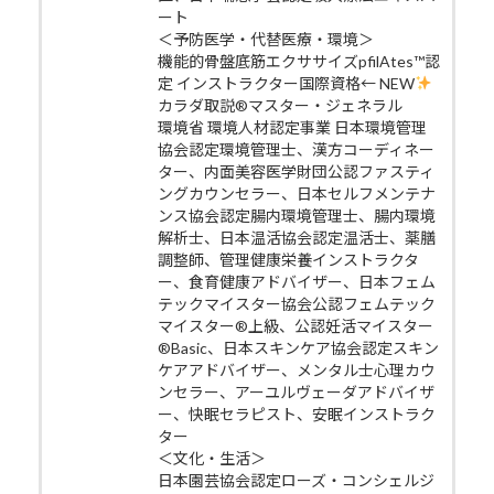
ート
＜予防医学・代替医療・環境＞
機能的骨盤底筋エクササイズpfilAtes™認
定 インストラクター国際資格← NEW
カラダ取説®マスター・ジェネラル
環境省 環境人材認定事業 日本環境管理
協会認定環境管理士、漢方コーディネー
ター、内面美容医学財団公認ファスティ
ングカウンセラー、日本セルフメンテナ
ンス協会認定腸内環境管理士、腸内環境
解析士、日本温活協会認定温活士、薬膳
調整師、管理健康栄養インストラクタ
ー、食育健康アドバイザー、日本フェム
テックマイスター協会公認フェムテック
マイスター®上級、公認妊活マイスター
®Basic、日本スキンケア協会認定スキン
ケアアドバイザー、メンタル士心理カウ
ンセラー、アーユルヴェーダアドバイザ
ー、快眠セラピスト、安眠インストラク
ター
＜文化・生活＞
日本園芸協会認定ローズ・コンシェルジ