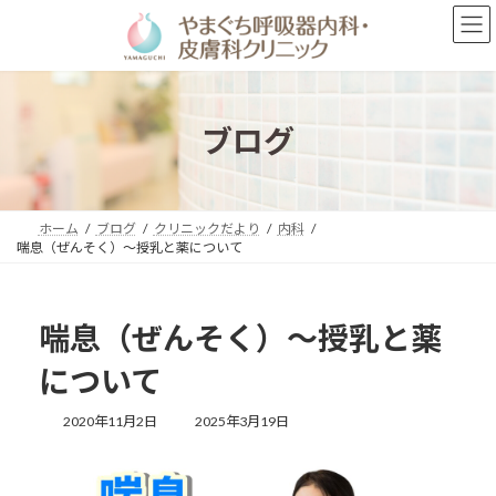
コ
ナ
ン
ビ
テ
ゲ
ン
ー
ツ
シ
へ
ョ
ブログ
ス
ン
キ
に
ッ
移
プ
動
ホーム
ブログ
クリニックだより
内科
喘息（ぜんそく）～授乳と薬について
喘息（ぜんそく）～授乳と薬
について
最
2020年11月2日
2025年3月19日
終
更
新