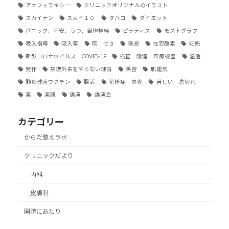
アナフィラキシー
クリニックオリジナルのイラスト
スカイテン
スカイ１０
タバコ
ダイエット
パニック、不安、うつ、自律神経
ピラティス
モストグラフ
吸入指導
吸入薬
咳 せき
喘息
在宅酸素
妊娠
新型コロナウイルス COVID-19
検査 設備 医療機器
温活
発作
禁煙外来をやらない理由
美容
肌運気
肺炎球菌ワクチン
腸活
花粉症 鼻炎
苦しい 息切れ
薬
薬膳
講演
講演会
カテゴリー
からだ整えラボ
クリニックだより
内科
皮膚科
開院にあたり