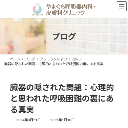
コ
ナ
ン
ビ
テ
ゲ
ン
ー
ツ
シ
へ
ョ
ブログ
ス
ン
キ
に
ッ
移
プ
動
ホーム
ブログ
クリニックだより
内科
臓器の隠された問題：心理的と思われた呼吸困難の裏にある真実
臓器の隠された問題：心理的
と思われた呼吸困難の裏にあ
る真実
最
2024年3月21日
2025年1月10日
終