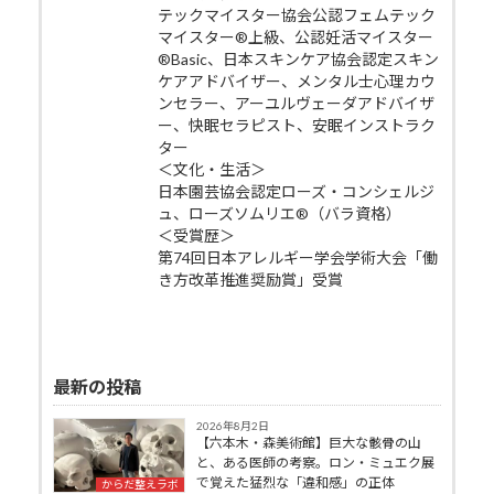
テックマイスター協会公認フェムテック
マイスター®上級、公認妊活マイスター
®Basic、日本スキンケア協会認定スキン
ケアアドバイザー、メンタル士心理カウ
ンセラー、アーユルヴェーダアドバイザ
ー、快眠セラピスト、安眠インストラク
ター
＜文化・生活＞
日本園芸協会認定ローズ・コンシェルジ
ュ、ローズソムリエ®（バラ資格）
＜受賞歴＞
第74回日本アレルギー学会学術大会「働
き方改革推進奨励賞」受賞
最新の投稿
2026年8月2日
【六本木・森美術館】巨大な骸骨の山
と、ある医師の考察。ロン・ミュエク展
で覚えた猛烈な「違和感」の正体
からだ整えラボ