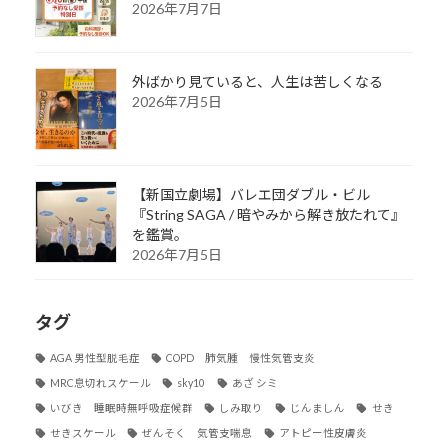
2026年7月7日
外ばかり見ていると、人生は苦しくなる
2026年7月5日
【新国立劇場】バレエ団ダブル・ビル
『String SAGA / 暗やみから解き放たれて』
を鑑賞。
2026年7月5日
タグ
AGA 男性型脱毛症
COPD 肺気腫 慢性気管支炎
MRC息切れスケール
sky10
あざ シミ
いびき 睡眠時無呼吸症候群
しみ取り
じんましん
せき
せきスケール
ぜんそく 気管支喘息
アトピー性皮膚炎