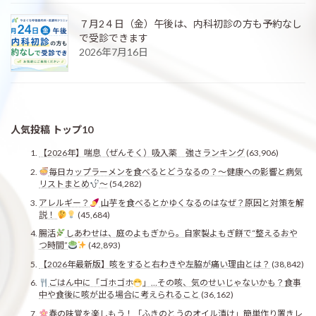
７月2４日（金）午後は、内科初診の方も予約なし
で受診できます
2026年7月16日
人気投稿 トップ10
【2026年】喘息（ぜんそく）吸入薬 強さランキング
(63,906)
毎日カップラーメンを食べるとどうなるの？〜健康への影響と病気
リストまとめ
〜
(54,282)
アレルギー？
山芋を食べるとかゆくなるのはなぜ？原因と対策を解
説！
(45,684)
腸活
しあわせは、庭のよもぎから。自家製よもぎ餅で“整えるおや
つ時間”
(42,893)
【2026年最新版】咳をすると右わきや左脇が痛い理由とは？
(38,842)
ごはん中に「ゴホゴホ
」…その咳、気のせいじゃないかも？食事
中や食後に咳が出る場合に考えられること
(36,162)
春の味覚を楽しもう！「ふきのとうのオイル漬け」簡単作り置きレ