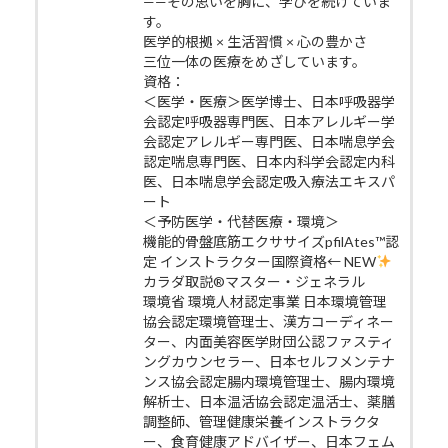
——その思いを胸に、学びを続けていま
す。
医学的根拠 × 生活習慣 × 心の豊かさ
三位一体の医療をめざしています。
資格：
＜医学・医療＞医学博士、日本呼吸器学
会認定呼吸器専門医、日本アレルギー学
会認定アレルギー専門医、日本喘息学会
認定喘息専門医、日本内科学会認定内科
医、日本喘息学会認定吸入療法エキスパ
ート
＜予防医学・代替医療・環境＞
機能的骨盤底筋エクササイズpfilAtes™認
定 インストラクター国際資格← NEW
カラダ取説®マスター・ジェネラル
環境省 環境人材認定事業 日本環境管理
協会認定環境管理士、漢方コーディネー
ター、内面美容医学財団公認ファスティ
ングカウンセラー、日本セルフメンテナ
ンス協会認定腸内環境管理士、腸内環境
解析士、日本温活協会認定温活士、薬膳
調整師、管理健康栄養インストラクタ
ー、食育健康アドバイザー、日本フェム