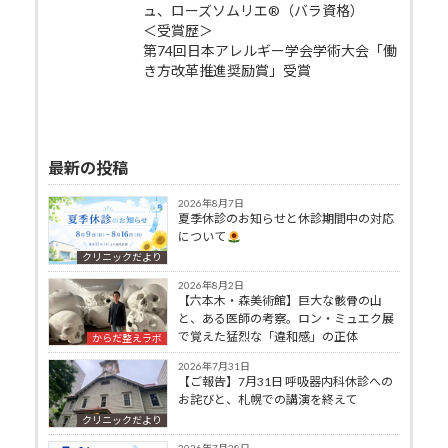
ュ、ローズソムリエ®（バラ資格）
＜受賞歴＞
第74回日本アレルギー学会学術大会「働
き方改革推進奨励賞」受賞
最新の投稿
2026年8月7日
夏季休診のお知らせと休診期間中の対応
について
クリニックだより
2026年8月2日
【六本木・森美術館】巨大な骸骨の山
と、ある医師の考察。ロン・ミュエク展
で覚えた猛烈な「違和感」の正体
からだ整えラボ
2026年7月31日
【ご報告】7月31日 呼吸器内科休診への
お詫びと、札幌での講演を終えて
クリニックだより
2026年7月28日