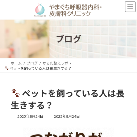
コ
ナ
ン
ビ
テ
ゲ
ン
ー
ツ
シ
へ
ョ
ブログ
ス
ン
キ
に
ッ
移
プ
動
ホーム
ブログ
からだ整えラボ
ペットを飼っている人は長生きする？
ペットを飼っている人は長
生きする？
最
2025年8月24日
2025年8月24日
終
更
新