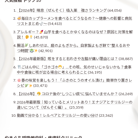
人気投稿 トップ10
【2026年】喘息（ぜんそく）吸入薬 強さランキング
(64,056)
毎日カップラーメンを食べるとどうなるの？〜健康への影響と病気
リストまとめ
〜
(54,413)
アレルギー？
山芋を食べるとかゆくなるのはなぜ？原因と対策を解
説！
(45,870)
腸活
しあわせは、庭のよもぎから。自家製よもぎ餅で“整えるおや
つ時間”
(42,901)
【2026年最新版】咳をすると右わきや左脇が痛い理由とは？
(38,887)
ごはん中に「ゴホゴホ
」…その咳、気のせいじゃないかも？食事
中や食後に咳が出る場合に考えられること
(36,195)
春の味覚を楽しもう！「ふきのとうのオイル漬け」簡単作り置きレ
シピ
(33,471)
【2026年】
コロナ後の"しつこい痰"に悩んでいませんか？
(26,269)
2026年最新版｜知っているとメリットあり！エナジアとテリルジーの
違いについて（ぜんそく編）。
(25,359)
動画で分かる！レルベアとテリルジーの使い分け
(23,362)
やまぐち呼吸器内科・皮膚科クリニック