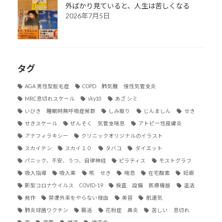
外ばかり見ていると、人生は苦しくなる
2026年7月5日
タグ
AGA 男性型脱毛症
COPD 肺気腫 慢性気管支炎
MRC息切れスケール
sky10
あざ シミ
いびき 睡眠時無呼吸症候群
しみ取り
じんましん
せき
せきスケール
ぜんそく 気管支喘息
アトピー性皮膚炎
アナフィラキシー
クリニックオリジナルのイラスト
スカイテン
スカイ１０
タバコ
ダイエット
パニック、不安、うつ、自律神経
ピラティス
モストグラフ
吸入指導
吸入薬
咳 せき
喘息
在宅酸素
妊娠
新型コロナウイルス COVID-19
検査 設備 医療機器
温活
発作
禁煙外来をやらない理由
美容
肌運気
肺炎球菌ワクチン
腸活
花粉症 鼻炎
苦しい 息切れ