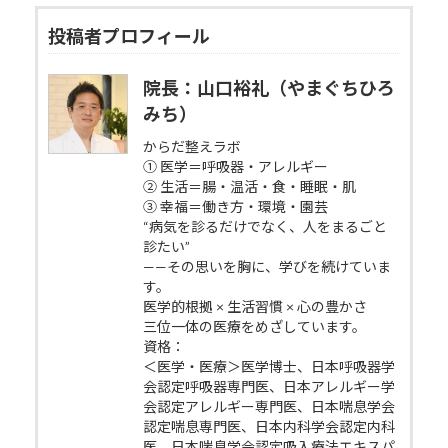
投稿者プロフィール
院長：山口裕礼（やまぐちひろ
みち）
からだ整えラボ
① 医学＝呼吸器・アレルギー
② 生活＝腸・温活・食・睡眠・肌
③ 幸福＝働き方・環境・園芸
“病気を診るだけでなく、人をまるごと
診たい”
——その思いを胸に、学びを続けていま
す。
医学的根拠 × 生活習慣 × 心の豊かさ
三位一体の医療をめざしています。
資格：
＜医学・医療＞医学博士、日本呼吸器学
会認定呼吸器専門医、日本アレルギー学
会認定アレルギー専門医、日本喘息学会
認定喘息専門医、日本内科学会認定内科
医、日本喘息学会認定吸入療法エキスパ