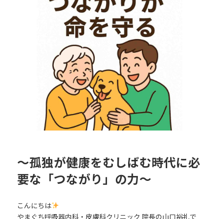
日
時
:
〜孤独が健康をむしばむ時代に必
要な「つながり」の力〜
こんにちは
やまぐち呼吸器内科・皮膚科クリニック 院長の山口裕礼で