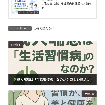
7月31日（金）呼吸器内科休診のお知ら
せ
クリニックだより
からだ整えラボ
カテゴリー
前の記事
成人喘息は「生活習慣病」なのか？ 新しい視点から考える
2025年8月24日
次の記事