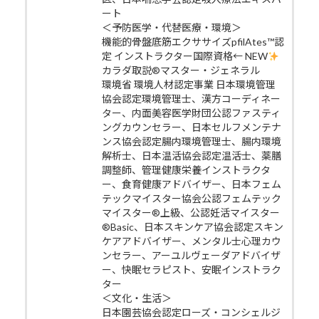
ート
＜予防医学・代替医療・環境＞
機能的骨盤底筋エクササイズpfilAtes™認
定 インストラクター国際資格← NEW
カラダ取説®マスター・ジェネラル
環境省 環境人材認定事業 日本環境管理
協会認定環境管理士、漢方コーディネー
ター、内面美容医学財団公認ファスティ
ングカウンセラー、日本セルフメンテナ
ンス協会認定腸内環境管理士、腸内環境
解析士、日本温活協会認定温活士、薬膳
調整師、管理健康栄養インストラクタ
ー、食育健康アドバイザー、日本フェム
テックマイスター協会公認フェムテック
マイスター®上級、公認妊活マイスター
®Basic、日本スキンケア協会認定スキン
ケアアドバイザー、メンタル士心理カウ
ンセラー、アーユルヴェーダアドバイザ
ー、快眠セラピスト、安眠インストラク
ター
＜文化・生活＞
日本園芸協会認定ローズ・コンシェルジ