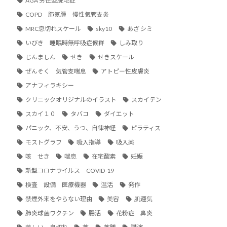
AGA 男性型脱毛症
COPD 肺気腫 慢性気管支炎
MRC息切れスケール
sky10
あざ シミ
いびき 睡眠時無呼吸症候群
しみ取り
じんましん
せき
せきスケール
ぜんそく 気管支喘息
アトピー性皮膚炎
アナフィラキシー
クリニックオリジナルのイラスト
スカイテン
スカイ１０
タバコ
ダイエット
パニック、不安、うつ、自律神経
ピラティス
モストグラフ
吸入指導
吸入薬
咳 せき
喘息
在宅酸素
妊娠
新型コロナウイルス COVID-19
検査 設備 医療機器
温活
発作
禁煙外来をやらない理由
美容
肌運気
肺炎球菌ワクチン
腸活
花粉症 鼻炎