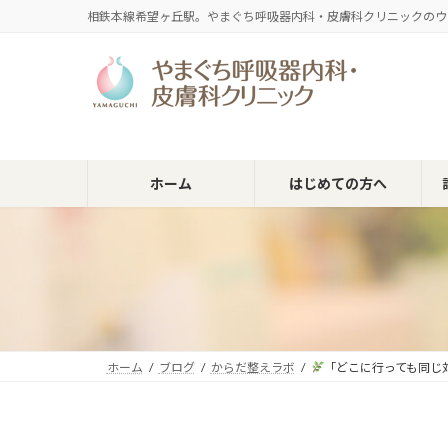
コ
ナ
相鉄本線希望ヶ丘駅。やまぐち呼吸器内科・皮膚科クリニックのウ
ン
ビ
テ
ゲ
ン
ー
ツ
シ
へ
ョ
ス
ン
キ
に
ホーム
はじめての方へ
ッ
移
プ
動
ホーム
ブログ
からだ整えラボ
「どこに行っても同じ