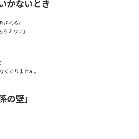
いかないとき
をされる」
もらえない」
―
なくありません。
係の壁」