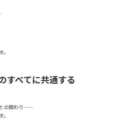
。
す。
のすべてに共通する
の関わり――
す。