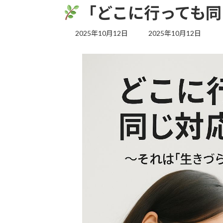
「どこに行っても同
最
2025年10月12日
2025年10月12日
終
更
新
日
時
: