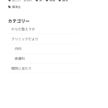
苦しい 息切れ
薬
薬膳
講演
講演会
カテゴリー
からだ整えラボ
クリニックだより
内科
皮膚科
開院にあたり