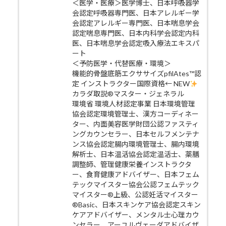
＜医学・医療＞医学博士、日本呼吸器学
会認定呼吸器専門医、日本アレルギー学
会認定アレルギー専門医、日本喘息学会
認定喘息専門医、日本内科学会認定内科
医、日本喘息学会認定吸入療法エキスパ
ート
＜予防医学・代替医療・環境＞
機能的骨盤底筋エクササイズpfilAtes™認
定 インストラクター国際資格← NEW
カラダ取説®マスター・ジェネラル
環境省 環境人材認定事業 日本環境管理
協会認定環境管理士、漢方コーディネー
ター、内面美容医学財団公認ファスティ
ングカウンセラー、日本セルフメンテナ
ンス協会認定腸内環境管理士、腸内環境
解析士、日本温活協会認定温活士、薬膳
調整師、管理健康栄養インストラクタ
ー、食育健康アドバイザー、日本フェム
テックマイスター協会公認フェムテック
マイスター®上級、公認妊活マイスター
®Basic、日本スキンケア協会認定スキン
ケアアドバイザー、メンタル士心理カウ
ンセラー、アーユルヴェーダアドバイザ