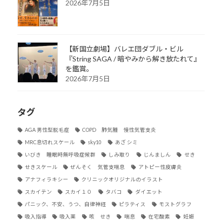
2026年7月5日
【新国立劇場】バレエ団ダブル・ビル
『String SAGA / 暗やみから解き放たれて』
を鑑賞。
2026年7月5日
タグ
AGA 男性型脱毛症
COPD 肺気腫 慢性気管支炎
MRC息切れスケール
sky10
あざ シミ
いびき 睡眠時無呼吸症候群
しみ取り
じんましん
せき
せきスケール
ぜんそく 気管支喘息
アトピー性皮膚炎
アナフィラキシー
クリニックオリジナルのイラスト
スカイテン
スカイ１０
タバコ
ダイエット
パニック、不安、うつ、自律神経
ピラティス
モストグラフ
吸入指導
吸入薬
咳 せき
喘息
在宅酸素
妊娠