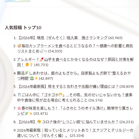
人気投稿 トップ10
【2026年】喘息（ぜんそく）吸入薬 強さランキング
(63,965)
毎日カップラーメンを食べるとどうなるの？〜健康への影響と病気
リストまとめ
〜
(54,335)
アレルギー？
山芋を食べるとかゆくなるのはなぜ？原因と対策を解
説！
(45,731)
腸活
しあわせは、庭のよもぎから。自家製よもぎ餅で“整えるおや
つ時間”
(42,897)
【2026年最新版】咳をすると右わきや左脇が痛い理由とは？
(38,859)
ごはん中に「ゴホゴホ
」…その咳、気のせいじゃないかも？食事
中や食後に咳が出る場合に考えられること
(36,176)
春の味覚を楽しもう！「ふきのとうのオイル漬け」簡単作り置きレ
シピ
(33,471)
【2026年】
コロナ後の"しつこい痰"に悩んでいませんか？
(26,231)
2026年最新版｜知っているとメリットあり！エナジアとテリルジーの
違いについて（ぜんそく編）。
(25,334)