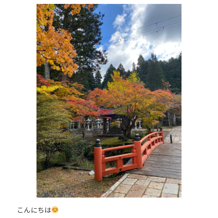
更
新
日
時
:
こんにちは