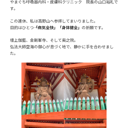
やまぐち呼吸器内科・皮膚科クリニック 院長の山口裕礼で
す。
この連休、私は高野山へ参拝してまいりました。
目的はひとつ――
「病気全快」「身体健全」
の祈願です。
壇上伽藍、金剛峯寺、そして奥之院。
弘法大師空海の御心が息づく地で、静かに手を合わせまし
た。