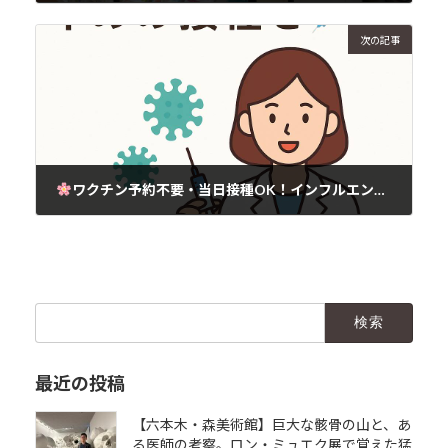
2025年10月31日
次の記事
ワクチン予約不要・当日接種OK！インフルエンザ流行、すでに始まりました！
2025年11月3日
検
索:
最近の投稿
【六本木・森美術館】巨大な骸骨の山と、あ
る医師の考察。ロン・ミュエク展で覚えた猛