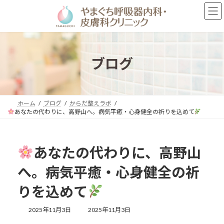
コ
ナ
ン
ビ
テ
ゲ
ン
ー
ツ
シ
へ
ョ
ブログ
ス
ン
キ
に
ッ
移
プ
動
ホーム
ブログ
からだ整えラボ
あなたの代わりに、高野山へ。――病気平癒・心身健全の祈りを込めて
あなたの代わりに、高野山
へ。――病気平癒・心身健全の祈
りを込めて
最
2025年11月3日
2025年11月3日
終