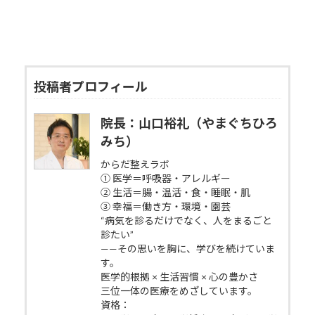
投稿者プロフィール
院長：山口裕礼（やまぐちひろ
みち）
からだ整えラボ
① 医学＝呼吸器・アレルギー
② 生活＝腸・温活・食・睡眠・肌
③ 幸福＝働き方・環境・園芸
“病気を診るだけでなく、人をまるごと
診たい”
——その思いを胸に、学びを続けていま
す。
医学的根拠 × 生活習慣 × 心の豊かさ
三位一体の医療をめざしています。
資格：