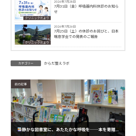
2026年7月28日
7月31日（金）呼吸器内科休診のお知ら
せ
クリニックだより
2026年7月26日
7月25日（土）の休診のお詫びと、日本
喘息学会での発表のご報告
クリニックだより
からだ整えラボ
カテゴリー
前の記事
静かな図書室に、あたたかな呼吸を──本を寄贈するという医療