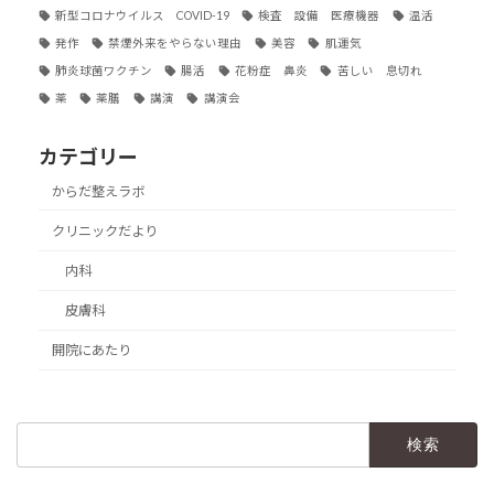
新型コロナウイルス COVID-19
検査 設備 医療機器
温活
発作
禁煙外来をやらない理由
美容
肌運気
肺炎球菌ワクチン
腸活
花粉症 鼻炎
苦しい 息切れ
薬
薬膳
講演
講演会
カテゴリー
からだ整えラボ
クリニックだより
内科
皮膚科
開院にあたり
検
索: