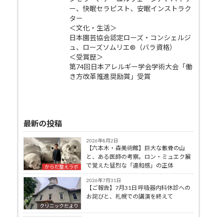
ー、快眠セラピスト、安眠インストラク
ター
＜文化・生活＞
日本園芸協会認定ローズ・コンシェルジ
ュ、ローズソムリエ®（バラ資格）
＜受賞歴＞
第74回日本アレルギー学会学術大会「働
き方改革推進奨励賞」受賞
最新の投稿
2026年8月2日
【六本木・森美術館】巨大な骸骨の山
と、ある医師の考察。ロン・ミュエク展
で覚えた猛烈な「違和感」の正体
からだ整えラボ
2026年7月31日
【ご報告】7月31日 呼吸器内科休診への
お詫びと、札幌での講演を終えて
クリニックだより