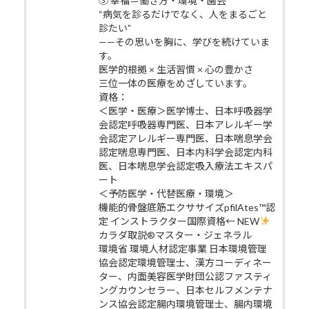
③ 幸福＝働き方・環境・園芸
“病気を診るだけでなく、人をまるごと
診たい”
——その思いを胸に、学びを続けていま
す。
医学的根拠 × 生活習慣 × 心の豊かさ
三位一体の医療をめざしています。
資格：
＜医学・医療＞医学博士、日本呼吸器学
会認定呼吸器専門医、日本アレルギー学
会認定アレルギー専門医、日本喘息学会
認定喘息専門医、日本内科学会認定内科
医、日本喘息学会認定吸入療法エキスパ
ート
＜予防医学・代替医療・環境＞
機能的骨盤底筋エクササイズpfilAtes™認
定 インストラクター国際資格← NEW
カラダ取説®マスター・ジェネラル
環境省 環境人材認定事業 日本環境管理
協会認定環境管理士、漢方コーディネー
ター、内面美容医学財団公認ファスティ
ングカウンセラー、日本セルフメンテナ
ンス協会認定腸内環境管理士、腸内環境