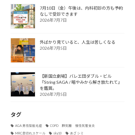
7月10日（金）午後は、内科初診の方も予約
なしで受診できます
2026年7月7日
外ばかり見ていると、人生は苦しくなる
2026年7月5日
【新国立劇場】バレエ団ダブル・ビル
『String SAGA / 暗やみから解き放たれて』
を鑑賞。
2026年7月5日
タグ
AGA 男性型脱毛症
COPD 肺気腫 慢性気管支炎
MRC息切れスケール
sky10
あざ シミ