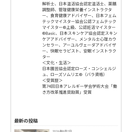
解析士、日本温活協会認定温活士、薬膳
調整師、管理健康栄養インストラクタ
ー、食育健康アドバイザー、日本フェム
テックマイスター協会公認フェムテック
マイスター®上級、公認妊活マイスター
®Basic、日本スキンケア協会認定スキン
ケアアドバイザー、メンタル士心理カウ
ンセラー、アーユルヴェーダアドバイザ
ー、快眠セラピスト、安眠インストラク
ター
＜文化・生活＞
日本園芸協会認定ローズ・コンシェルジ
ュ、ローズソムリエ®（バラ資格）
＜受賞歴＞
第74回日本アレルギー学会学術大会「働
き方改革推進奨励賞」受賞
最新の投稿
2026年8月2日