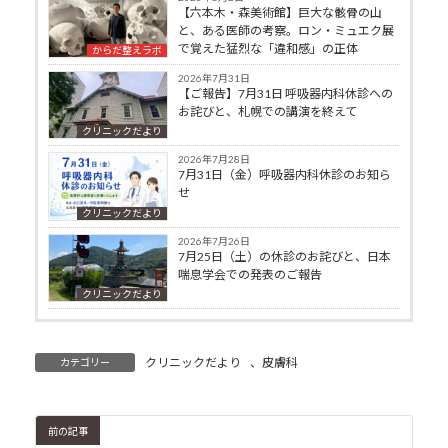
【六本木・森美術館】巨大な骸骨の山
と、ある医師の考察。ロン・ミュエク展
で覚えた猛烈な「違和感」の正体
からだ整えラボ
2026年7月31日
【ご報告】7月31日 呼吸器内科休診への
お詫びと、札幌での講演を終えて
クリニックだより
2026年7月28日
7月31日（金）呼吸器内科休診のお知ら
せ
クリニックだより
2026年7月26日
7月25日（土）の休診のお詫びと、日本
喘息学会での発表のご報告
クリニックだより
クリニックだより
、
皮膚科
カテゴリー
前の記事