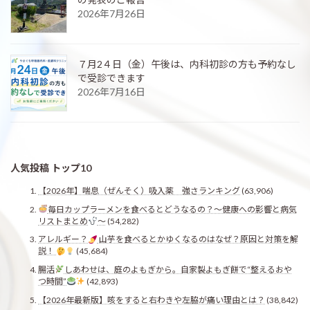
2026年7月26日
７月2４日（金）午後は、内科初診の方も予約なし
で受診できます
2026年7月16日
人気投稿 トップ10
【2026年】喘息（ぜんそく）吸入薬 強さランキング
(63,906)
毎日カップラーメンを食べるとどうなるの？〜健康への影響と病気
リストまとめ
〜
(54,282)
アレルギー？
山芋を食べるとかゆくなるのはなぜ？原因と対策を解
説！
(45,684)
腸活
しあわせは、庭のよもぎから。自家製よもぎ餅で“整えるおや
つ時間”
(42,893)
【2026年最新版】咳をすると右わきや左脇が痛い理由とは？
(38,842)