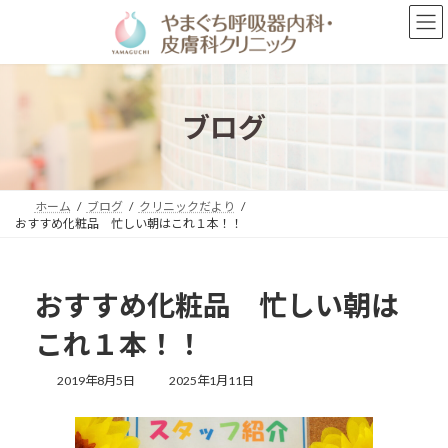
コ
ナ
ン
ビ
テ
ゲ
ン
ー
ツ
シ
へ
ョ
ブログ
ス
ン
キ
に
ッ
移
プ
動
ホーム
ブログ
クリニックだより
おすすめ化粧品 忙しい朝はこれ１本！！
おすすめ化粧品 忙しい朝は
これ１本！！
最
2019年8月5日
2025年1月11日
終
更
新