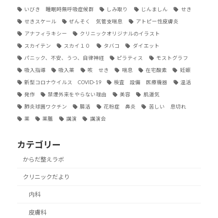
いびき 睡眠時無呼吸症候群
しみ取り
じんましん
せき
せきスケール
ぜんそく 気管支喘息
アトピー性皮膚炎
アナフィラキシー
クリニックオリジナルのイラスト
スカイテン
スカイ１０
タバコ
ダイエット
パニック、不安、うつ、自律神経
ピラティス
モストグラフ
吸入指導
吸入薬
咳 せき
喘息
在宅酸素
妊娠
新型コロナウイルス COVID-19
検査 設備 医療機器
温活
発作
禁煙外来をやらない理由
美容
肌運気
肺炎球菌ワクチン
腸活
花粉症 鼻炎
苦しい 息切れ
薬
薬膳
講演
講演会
カテゴリー
からだ整えラボ
クリニックだより
内科
皮膚科