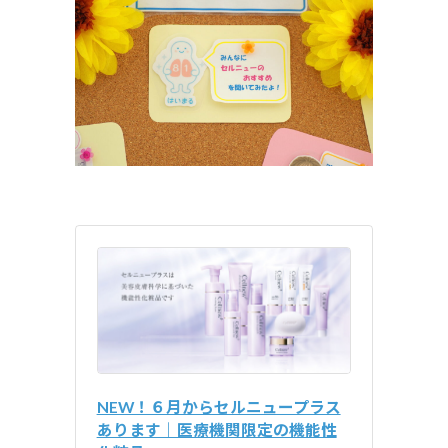
日
時
:
NEW！６月からセルニュープラス
あります｜医療機関限定の機能性