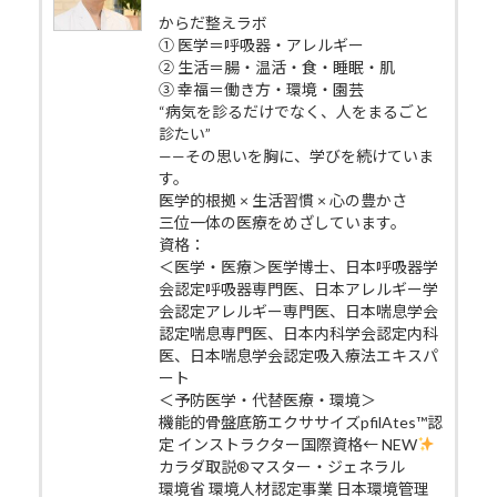
からだ整えラボ
① 医学＝呼吸器・アレルギー
② 生活＝腸・温活・食・睡眠・肌
③ 幸福＝働き方・環境・園芸
“病気を診るだけでなく、人をまるごと
診たい”
——その思いを胸に、学びを続けていま
す。
医学的根拠 × 生活習慣 × 心の豊かさ
三位一体の医療をめざしています。
資格：
＜医学・医療＞医学博士、日本呼吸器学
会認定呼吸器専門医、日本アレルギー学
会認定アレルギー専門医、日本喘息学会
認定喘息専門医、日本内科学会認定内科
医、日本喘息学会認定吸入療法エキスパ
ート
＜予防医学・代替医療・環境＞
機能的骨盤底筋エクササイズpfilAtes™認
定 インストラクター国際資格← NEW
カラダ取説®マスター・ジェネラル
環境省 環境人材認定事業 日本環境管理