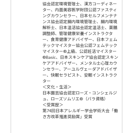
協会認定環境管理士、漢方コーディネー
ター、内面美容医学財団公認ファスティ
ングカウンセラー、日本セルフメンテナ
ンス協会認定腸内環境管理士、腸内環境
解析士、日本温活協会認定温活士、薬膳
調整師、管理健康栄養インストラクタ
ー、食育健康アドバイザー、日本フェム
テックマイスター協会公認フェムテック
マイスター®上級、公認妊活マイスター
®Basic、日本スキンケア協会認定スキン
ケアアドバイザー、メンタル士心理カウ
ンセラー、アーユルヴェーダアドバイザ
ー、快眠セラピスト、安眠インストラク
ター
＜文化・生活＞
日本園芸協会認定ローズ・コンシェルジ
ュ、ローズソムリエ®（バラ資格）
＜受賞歴＞
第74回日本アレルギー学会学術大会「働
き方改革推進奨励賞」受賞