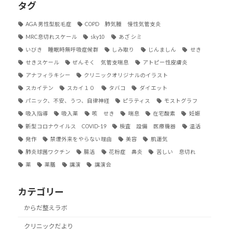
タグ
AGA 男性型脱毛症
COPD 肺気腫 慢性気管支炎
MRC息切れスケール
sky10
あざ シミ
いびき 睡眠時無呼吸症候群
しみ取り
じんましん
せき
せきスケール
ぜんそく 気管支喘息
アトピー性皮膚炎
アナフィラキシー
クリニックオリジナルのイラスト
スカイテン
スカイ１０
タバコ
ダイエット
パニック、不安、うつ、自律神経
ピラティス
モストグラフ
吸入指導
吸入薬
咳 せき
喘息
在宅酸素
妊娠
新型コロナウイルス COVID-19
検査 設備 医療機器
温活
発作
禁煙外来をやらない理由
美容
肌運気
肺炎球菌ワクチン
腸活
花粉症 鼻炎
苦しい 息切れ
薬
薬膳
講演
講演会
カテゴリー
からだ整えラボ
クリニックだより