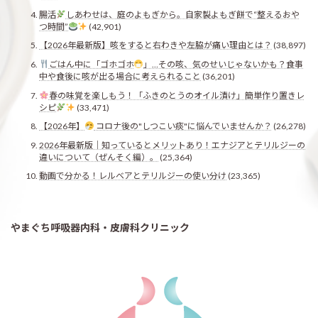
腸活
しあわせは、庭のよもぎから。自家製よもぎ餅で“整えるおや
つ時間”
(42,901)
【2026年最新版】咳をすると右わきや左脇が痛い理由とは？
(38,897)
ごはん中に「ゴホゴホ
」…その咳、気のせいじゃないかも？食事
中や食後に咳が出る場合に考えられること
(36,201)
春の味覚を楽しもう！「ふきのとうのオイル漬け」簡単作り置きレ
シピ
(33,471)
【2026年】
コロナ後の"しつこい痰"に悩んでいませんか？
(26,278)
2026年最新版｜知っているとメリットあり！エナジアとテリルジーの
違いについて（ぜんそく編）。
(25,364)
動画で分かる！レルベアとテリルジーの使い分け
(23,365)
やまぐち呼吸器内科・皮膚科クリニック