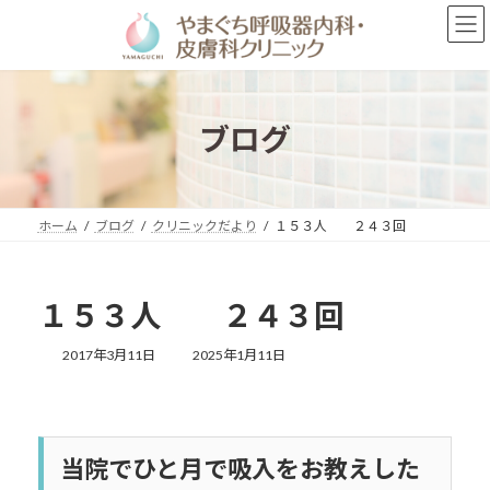
コ
ナ
ン
ビ
テ
ゲ
ン
ー
ツ
シ
へ
ョ
ブログ
ス
ン
キ
に
ッ
移
プ
動
ホーム
ブログ
クリニックだより
１５３人 ２４３回
１５３人 ２４３回
最
2017年3月11日
2025年1月11日
終
更
新
日
時
当院でひと月で吸入をお教えした
: