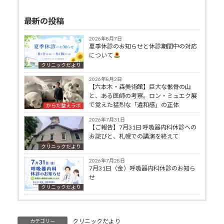
最新の投稿
2026年8月7日
夏季休診のお知らせと休診期間中の対応
について
クリニックだより
2026年8月2日
【六本木・森美術館】巨大な骸骨の山
と、ある医師の考察。ロン・ミュエク展
で覚えた猛烈な「違和感」の正体
からだ整えラボ
2026年7月31日
【ご報告】7月31日 呼吸器内科休診への
お詫びと、札幌での講演を終えて
クリニックだより
2026年7月28日
7月31日（金）呼吸器内科休診のお知ら
せ
クリニックだより
クリニックだより
カテゴリー