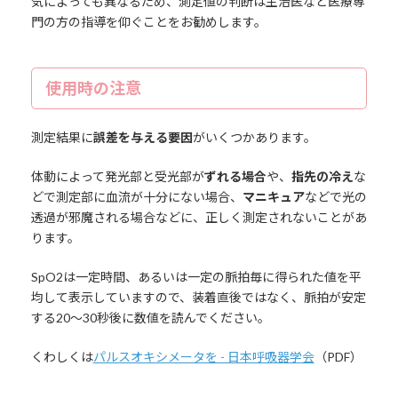
気によっても異なるため、測定値の判断は主治医など医療専
門の方の指導を仰ぐことをお勧めします。
使用時の注意
測定結果に
誤差を与える要因
がいくつかあります。
体動によって発光部と受光部が
ずれる場合
や、
指先の冷え
な
どで測定部に血流が十分にない場合、
マニキュア
などで光の
透過が邪魔される場合などに、正しく測定されないことがあ
ります。
SpO2は一定時間、あるいは一定の脈拍毎に得られた値を平
均して表示していますので、装着直後ではなく、脈拍が安定
する20～30秒後に数値を読んでください。
くわしくは
パルスオキシメータを - 日本呼吸器学会
（PDF）