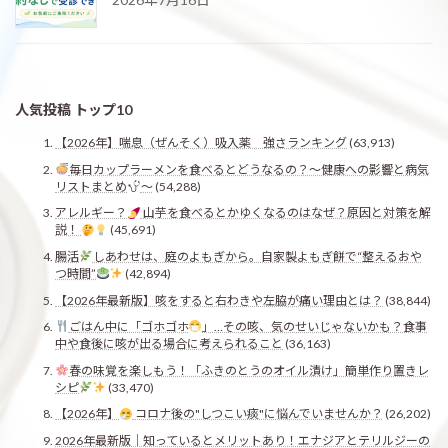
人気投稿 トップ10
【2026年】喘息（ぜんそく）吸入薬 強さランキング
(63,913)
毎日カップラーメンを食べるとどうなるの？〜健康への影響と病気
リストまとめ
〜
(54,288)
アレルギー？
山芋を食べるとかゆくなるのはなぜ？原因と対策を解
説！
(45,691)
腸活
しあわせは、庭のよもぎから。自家製よもぎ餅で“整えるおや
つ時間”
(42,894)
【2026年最新版】咳をすると右わきや左脇が痛い理由とは？
(38,844)
ごはん中に「ゴホゴホ
」…その咳、気のせいじゃないかも？食事
中や食後に咳が出る場合に考えられること
(36,163)
春の味覚を楽しもう！「ふきのとうのオイル漬け」簡単作り置きレ
シピ
(33,470)
【2026年】
コロナ後の"しつこい痰"に悩んでいませんか？
(26,202)
2026年最新版｜知っているとメリットあり！エナジアとテリルジーの