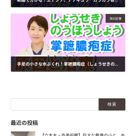
2021年1月20日
次の記事
手足の小さな水ぶくれ！掌蹠膿疱症（しょうせきのうほうしょう）の原因と治療
2021年1月26日
検
索:
最近の投稿
【六本木・森美術館】巨大な骸骨の山と、あ