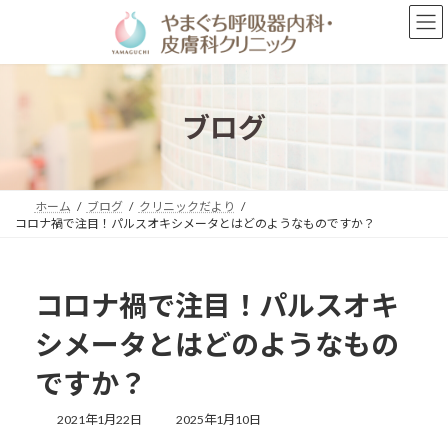
コ
ナ
ン
ビ
テ
ゲ
ン
ー
ツ
シ
へ
ョ
ブログ
ス
ン
キ
に
ッ
移
プ
動
ホーム
ブログ
クリニックだより
コロナ禍で注目！パルスオキシメータとはどのようなものですか？
コロナ禍で注目！パルスオキ
シメータとはどのようなもの
ですか？
最
2021年1月22日
2025年1月10日
終