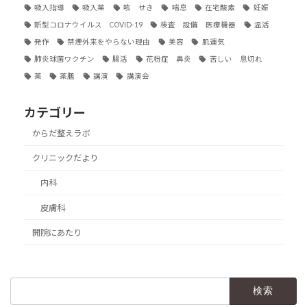
吸入指導
吸入薬
咳 せき
喘息
在宅酸素
妊娠
新型コロナウイルス COVID-19
検査 設備 医療機器
温活
発作
禁煙外来をやらない理由
美容
肌運気
肺炎球菌ワクチン
腸活
花粉症 鼻炎
苦しい 息切れ
薬
薬膳
講演
講演会
カテゴリー
からだ整えラボ
クリニックだより
内科
皮膚科
開院にあたり
検
索: