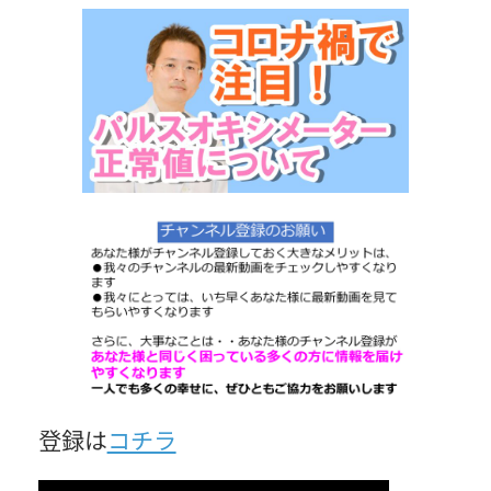
更
新
日
時
:
登録は
コチラ