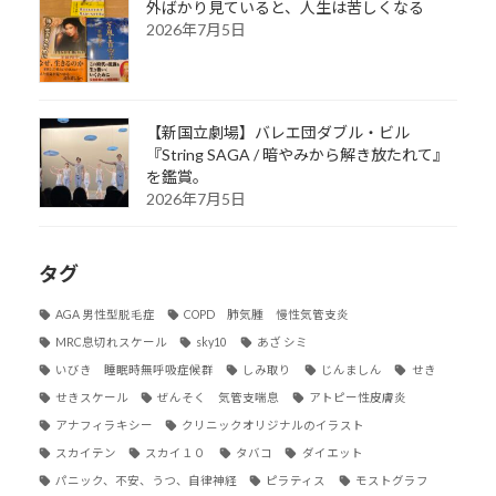
外ばかり見ていると、人生は苦しくなる
2026年7月5日
【新国立劇場】バレエ団ダブル・ビル
『String SAGA / 暗やみから解き放たれて』
を鑑賞。
2026年7月5日
タグ
AGA 男性型脱毛症
COPD 肺気腫 慢性気管支炎
MRC息切れスケール
sky10
あざ シミ
いびき 睡眠時無呼吸症候群
しみ取り
じんましん
せき
せきスケール
ぜんそく 気管支喘息
アトピー性皮膚炎
アナフィラキシー
クリニックオリジナルのイラスト
スカイテン
スカイ１０
タバコ
ダイエット
パニック、不安、うつ、自律神経
ピラティス
モストグラフ