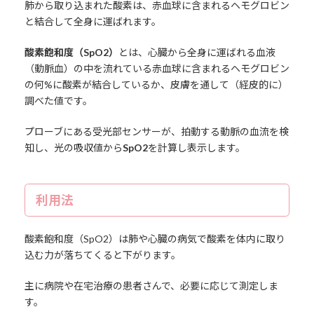
肺から取り込まれた酸素は、赤血球に含まれるヘモグロビン
と結合して全身に運ばれます。
酸素飽和度（SpO2）
とは、心臓から全身に運ばれる血液
（動脈血）の中を流れている赤血球に含まれるヘモグロビン
の何%に酸素が結合しているか、皮膚を通して（経皮的に）
調べた値です。
プローブにある受光部センサーが、拍動する動脈の血流を検
知し、光の吸収値から
SpO2
を計算し表示します。
利用法
酸素飽和度（SpO2）は肺や心臓の病気で酸素を体内に取り
込む力が落ちてくると下がります。
主に病院や在宅治療の患者さんで、必要に応じて測定しま
す。