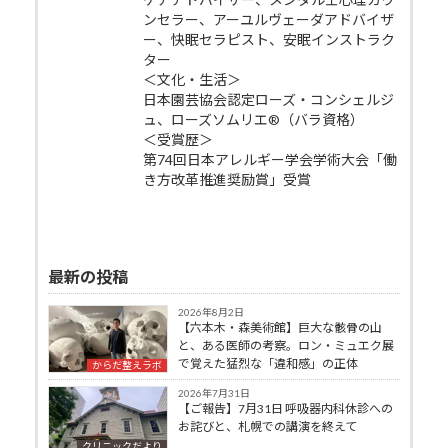
ンセラー、アーユルヴェーダアドバイザ
ー、快眠セラピスト、安眠インストラク
ター
＜文化・生活＞
日本園芸協会認定ローズ・コンシェルジ
ュ、ローズソムリエ®（バラ資格）
＜受賞歴＞
第74回日本アレルギー学会学術大会「働
き方改革推進奨励賞」受賞
最新の投稿
2026年8月2日
【六本木・森美術館】巨大な骸骨の山
と、ある医師の考察。ロン・ミュエク展
で覚えた猛烈な「違和感」の正体
からだ整えラボ
2026年7月31日
【ご報告】7月31日 呼吸器内科休診への
お詫びと、札幌での講演を終えて
クリニックだより