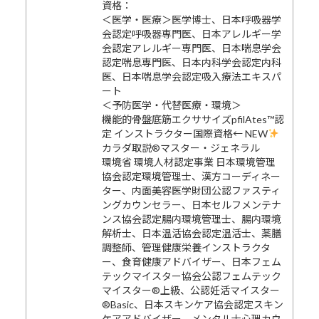
資格：
＜医学・医療＞医学博士、日本呼吸器学
会認定呼吸器専門医、日本アレルギー学
会認定アレルギー専門医、日本喘息学会
認定喘息専門医、日本内科学会認定内科
医、日本喘息学会認定吸入療法エキスパ
ート
＜予防医学・代替医療・環境＞
機能的骨盤底筋エクササイズpfilAtes™認
定 インストラクター国際資格← NEW
カラダ取説®マスター・ジェネラル
環境省 環境人材認定事業 日本環境管理
協会認定環境管理士、漢方コーディネー
ター、内面美容医学財団公認ファスティ
ングカウンセラー、日本セルフメンテナ
ンス協会認定腸内環境管理士、腸内環境
解析士、日本温活協会認定温活士、薬膳
調整師、管理健康栄養インストラクタ
ー、食育健康アドバイザー、日本フェム
テックマイスター協会公認フェムテック
マイスター®上級、公認妊活マイスター
®Basic、日本スキンケア協会認定スキン
ケアアドバイザー、メンタル士心理カウ