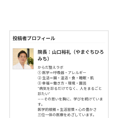
投稿者プロフィール
院長：山口裕礼（やまぐちひろ
みち）
からだ整えラボ
① 医学＝呼吸器・アレルギー
② 生活＝腸・温活・食・睡眠・肌
③ 幸福＝働き方・環境・園芸
“病気を診るだけでなく、人をまるごと
診たい”
——その思いを胸に、学びを続けていま
す。
医学的根拠 × 生活習慣 × 心の豊かさ
三位一体の医療をめざしています。