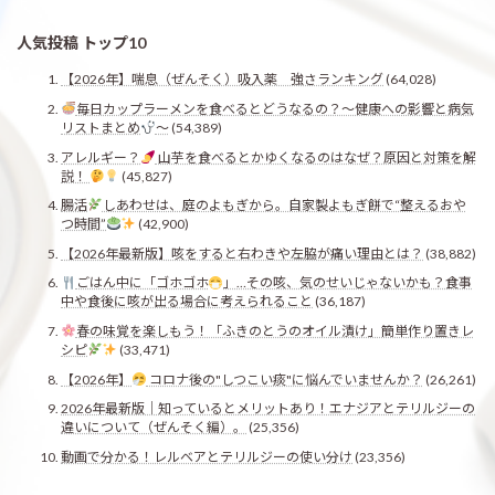
人気投稿 トップ10
【2026年】喘息（ぜんそく）吸入薬 強さランキング
(64,028)
毎日カップラーメンを食べるとどうなるの？〜健康への影響と病気
リストまとめ
〜
(54,389)
アレルギー？
山芋を食べるとかゆくなるのはなぜ？原因と対策を解
説！
(45,827)
腸活
しあわせは、庭のよもぎから。自家製よもぎ餅で“整えるおや
つ時間”
(42,900)
【2026年最新版】咳をすると右わきや左脇が痛い理由とは？
(38,882)
ごはん中に「ゴホゴホ
」…その咳、気のせいじゃないかも？食事
中や食後に咳が出る場合に考えられること
(36,187)
春の味覚を楽しもう！「ふきのとうのオイル漬け」簡単作り置きレ
シピ
(33,471)
【2026年】
コロナ後の"しつこい痰"に悩んでいませんか？
(26,261)
2026年最新版｜知っているとメリットあり！エナジアとテリルジーの
違いについて（ぜんそく編）。
(25,356)
動画で分かる！レルベアとテリルジーの使い分け
(23,356)