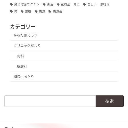
肺炎球菌ワクチン
腸活
花粉症 鼻炎
苦しい 息切れ
薬
薬膳
講演
講演会
カテゴリー
からだ整えラボ
クリニックだより
内科
皮膚科
開院にあたり
検
索: