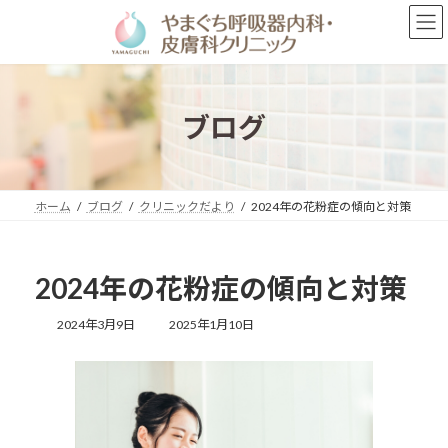
コ
ナ
ン
ビ
テ
ゲ
ン
ー
ツ
シ
へ
ョ
ブログ
ス
ン
キ
に
ッ
移
プ
動
ホーム
ブログ
クリニックだより
2024年の花粉症の傾向と対策
2024年の花粉症の傾向と対策
最
2024年3月9日
2025年1月10日
終
更
新
日
時
: