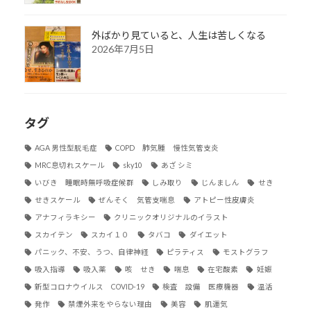
外ばかり見ていると、人生は苦しくなる
2026年7月5日
タグ
AGA 男性型脱毛症
COPD 肺気腫 慢性気管支炎
MRC息切れスケール
sky10
あざ シミ
いびき 睡眠時無呼吸症候群
しみ取り
じんましん
せき
せきスケール
ぜんそく 気管支喘息
アトピー性皮膚炎
アナフィラキシー
クリニックオリジナルのイラスト
スカイテン
スカイ１０
タバコ
ダイエット
パニック、不安、うつ、自律神経
ピラティス
モストグラフ
吸入指導
吸入薬
咳 せき
喘息
在宅酸素
妊娠
新型コロナウイルス COVID-19
検査 設備 医療機器
温活
発作
禁煙外来をやらない理由
美容
肌運気