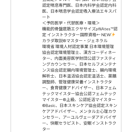
認定喘息専門医、日本内科学会認定内科
医、日本喘息学会認定吸入療法エキスパ
ート
＜予防医学・代替医療・環境＞
機能的骨盤底筋エクササイズpfilAtes™認
定 インストラクター国際資格← NEW
カラダ取説®マスター・ジェネラル
環境省 環境人材認定事業 日本環境管理
協会認定環境管理士、漢方コーディネー
ター、内面美容医学財団公認ファスティ
ングカウンセラー、日本セルフメンテナ
ンス協会認定腸内環境管理士、腸内環境
解析士、日本温活協会認定温活士、薬膳
調整師、管理健康栄養インストラクタ
ー、食育健康アドバイザー、日本フェム
テックマイスター協会公認フェムテック
マイスター®上級、公認妊活マイスター
®Basic、日本スキンケア協会認定スキン
ケアアドバイザー、メンタル士心理カウ
ンセラー、アーユルヴェーダアドバイザ
ー、快眠セラピスト、安眠インストラク
ター