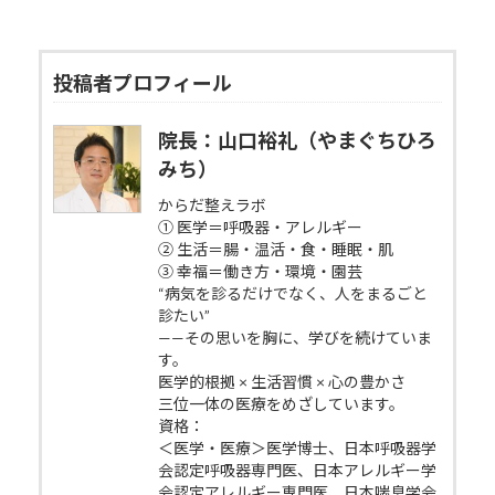
投稿者プロフィール
院長：山口裕礼（やまぐちひろ
みち）
からだ整えラボ
① 医学＝呼吸器・アレルギー
② 生活＝腸・温活・食・睡眠・肌
③ 幸福＝働き方・環境・園芸
“病気を診るだけでなく、人をまるごと
診たい”
——その思いを胸に、学びを続けていま
す。
医学的根拠 × 生活習慣 × 心の豊かさ
三位一体の医療をめざしています。
資格：
＜医学・医療＞医学博士、日本呼吸器学
会認定呼吸器専門医、日本アレルギー学
会認定アレルギー専門医、日本喘息学会