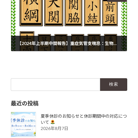
【2024年上半期中間報告】重症気管支喘息：生物学的製剤（バイオ製剤、抗体製剤）の使い分けランキング
2024年3月9日
検
索:
最近の投稿
夏季休診のお知らせと休診期間中の対応につ
いて
2026年8月7日