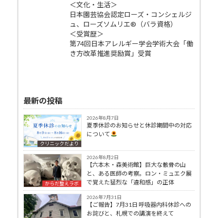
＜文化・生活＞
日本園芸協会認定ローズ・コンシェルジ
ュ、ローズソムリエ®（バラ資格）
＜受賞歴＞
第74回日本アレルギー学会学術大会「働
き方改革推進奨励賞」受賞
最新の投稿
2026年8月7日
夏季休診のお知らせと休診期間中の対応
について
クリニックだより
2026年8月2日
【六本木・森美術館】巨大な骸骨の山
と、ある医師の考察。ロン・ミュエク展
で覚えた猛烈な「違和感」の正体
からだ整えラボ
2026年7月31日
【ご報告】7月31日 呼吸器内科休診への
お詫びと、札幌での講演を終えて