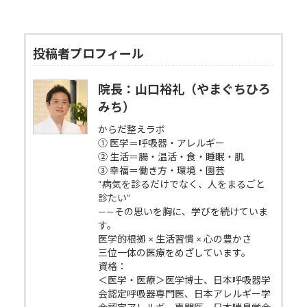
投稿者プロフィール
院長：山口裕礼（やまぐちひろ
みち）
からだ整えラボ
① 医学＝呼吸器・アレルギー
② 生活＝腸・温活・食・睡眠・肌
③ 幸福＝働き方・環境・園芸
“病気を診るだけでなく、人をまるごと
診たい”
——その思いを胸に、学びを続けていま
す。
医学的根拠 × 生活習慣 × 心の豊かさ
三位一体の医療をめざしています。
資格：
＜医学・医療＞医学博士、日本呼吸器学
会認定呼吸器専門医、日本アレルギー学