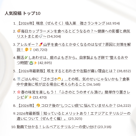
人気投稿 トップ10
【2026年】喘息（ぜんそく）吸入薬 強さランキング
(63,934)
毎日カップラーメンを食べるとどうなるの？〜健康への影響と病気
リストまとめ
〜
(54,304)
アレルギー？
山芋を食べるとかゆくなるのはなぜ？原因と対策を解
説！
(45,720)
腸活
しあわせは、庭のよもぎから。自家製よもぎ餅で“整えるおや
つ時間”
(42,895)
【2026年最新版】咳をすると右わきや左脇が痛い理由とは？
(38,852)
ごはん中に「ゴホゴホ
」…その咳、気のせいじゃないかも？食事
中や食後に咳が出る場合に考えられること
(36,168)
春の味覚を楽しもう！「ふきのとうのオイル漬け」簡単作り置きレ
シピ
(33,470)
【2026年】
コロナ後の"しつこい痰"に悩んでいませんか？
(26,222)
2026年最新版｜知っているとメリットあり！エナジアとテリルジーの
違いについて（ぜんそく編）。
(25,325)
動画で分かる！レルベアとテリルジーの使い分け
(23,318)