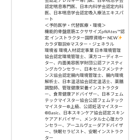
会認定アレルギー専門医、日本喘息学会
認定喘息専門医、日本内科学会認定内科
医、日本喘息学会認定吸入療法エキスパ
ート
＜予防医学・代替医療・環境＞
機能的骨盤底筋エクササイズpfilAtes™認
定 インストラクター国際資格← NEW
カラダ取説®マスター・ジェネラル
環境省 環境人材認定事業 日本環境管理
協会認定環境管理士、漢方コーディネー
ター、内面美容医学財団公認ファスティ
ングカウンセラー、日本セルフメンテナ
ンス協会認定腸内環境管理士、腸内環境
解析士、日本温活協会認定温活士、薬膳
調整師、管理健康栄養インストラクタ
ー、食育健康アドバイザー、日本フェム
テックマイスター協会公認フェムテック
マイスター®上級、公認妊活マイスター
®Basic、日本スキンケア協会認定スキン
ケアアドバイザー、メンタル士心理カウ
ンセラー、アーユルヴェーダアドバイザ
ー、快眠セラピスト、安眠インストラク
ター