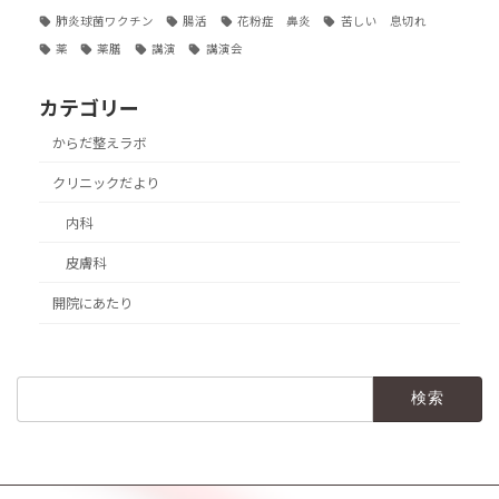
肺炎球菌ワクチン
腸活
花粉症 鼻炎
苦しい 息切れ
薬
薬膳
講演
講演会
カテゴリー
からだ整えラボ
クリニックだより
内科
皮膚科
開院にあたり
検
索: