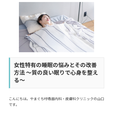
更
新
日
時
:
女性特有の睡眠の悩みとその改善
方法 ～質の良い眠りで心身を整え
る～
こんにちは。やまぐち呼吸器内科・皮膚科クリニックの山口
です。