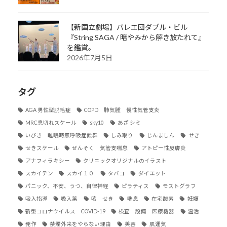
【新国立劇場】バレエ団ダブル・ビル
『String SAGA / 暗やみから解き放たれて』
を鑑賞。
2026年7月5日
タグ
AGA 男性型脱毛症
COPD 肺気腫 慢性気管支炎
MRC息切れスケール
sky10
あざ シミ
いびき 睡眠時無呼吸症候群
しみ取り
じんましん
せき
せきスケール
ぜんそく 気管支喘息
アトピー性皮膚炎
アナフィラキシー
クリニックオリジナルのイラスト
スカイテン
スカイ１０
タバコ
ダイエット
パニック、不安、うつ、自律神経
ピラティス
モストグラフ
吸入指導
吸入薬
咳 せき
喘息
在宅酸素
妊娠
新型コロナウイルス COVID-19
検査 設備 医療機器
温活
発作
禁煙外来をやらない理由
美容
肌運気