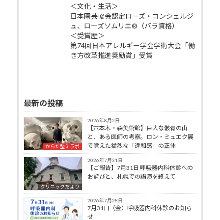
＜文化・生活＞
日本園芸協会認定ローズ・コンシェルジ
ュ、ローズソムリエ®（バラ資格）
＜受賞歴＞
第74回日本アレルギー学会学術大会「働
き方改革推進奨励賞」受賞
最新の投稿
2026年8月2日
【六本木・森美術館】巨大な骸骨の山
と、ある医師の考察。ロン・ミュエク展
で覚えた猛烈な「違和感」の正体
からだ整えラボ
2026年7月31日
【ご報告】7月31日 呼吸器内科休診への
お詫びと、札幌での講演を終えて
クリニックだより
2026年7月28日
7月31日（金）呼吸器内科休診のお知ら
せ