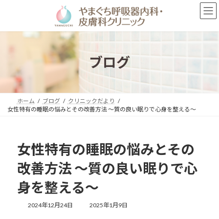
コ
ナ
ン
ビ
テ
ゲ
ン
ー
ツ
シ
へ
ョ
ブログ
ス
ン
キ
に
ッ
移
プ
動
ホーム
ブログ
クリニックだより
女性特有の睡眠の悩みとその改善方法 ～質の良い眠りで心身を整える～
女性特有の睡眠の悩みとその
改善方法 ～質の良い眠りで心
身を整える～
最
2024年12月24日
2025年1月9日
終