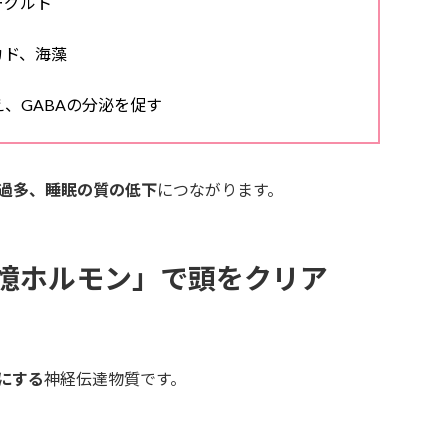
ーグルト
カド、海藻
え、GABAの分泌を促す
過多、睡眠の質の低下
につながります。
憶ホルモン」で頭をクリア
にする
神経伝達物質です。