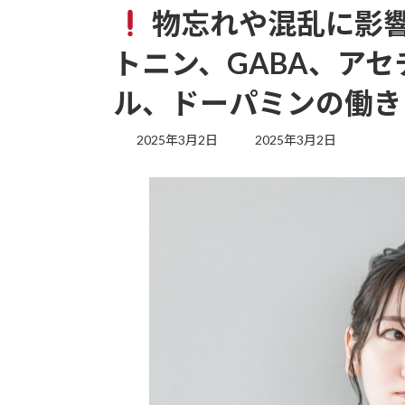
物忘れや混乱に影響
トニン、GABA、ア
ル、ドーパミンの働き
最
2025年3月2日
2025年3月2日
終
更
新
日
時
: