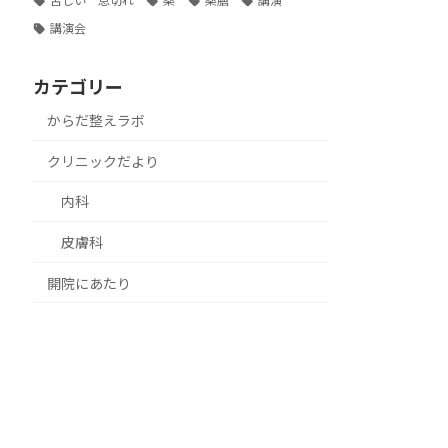
苦しい 息切れ
薬
薬膳
講演
講演会
カテゴリー
からだ整えラボ
クリニックだより
内科
皮膚科
開院にあたり