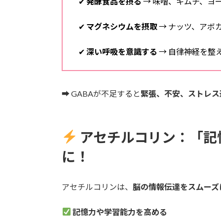
✔
発酵食品を摂る
→ 味噌、キムチ、ヨ
✔
マグネシウムを摂取
→ ナッツ、アボ
✔
深い呼吸を意識する
→ 自律神経を整
➡ GABAが不足すると
緊張、不安、ストレス
アセチルコリン：「記
に！
アセチルコリンは、
脳の情報伝達をスムーズ
記憶力や学習能力を高める