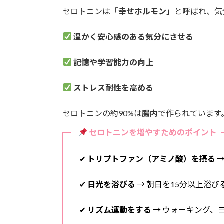
セロトニンは
「幸せホルモン」
と呼ばれ、気
温かく安心感のある気分にさせる
記憶や学習能力の向上
ストレス耐性を高める
セロトニンの約90%は
腸内
で作られています
セロトニンを増やすためのポイント
✔
トリプトファン（アミノ酸）を摂る
→
✔
日光を浴びる
→ 朝日を15分以上浴
✔
リズム運動をする
→ ウォーキング、