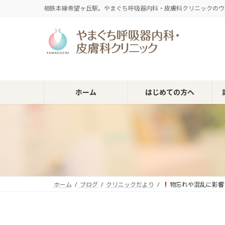
コ
ナ
相鉄本線希望ヶ丘駅。やまぐち呼吸器内科・皮膚科クリニックのウ
ン
ビ
テ
ゲ
ン
ー
ツ
シ
へ
ョ
ス
ン
キ
に
ホーム
はじめての方へ
ッ
移
プ
動
ホーム
ブログ
クリニックだより
物忘れや混乱に影響