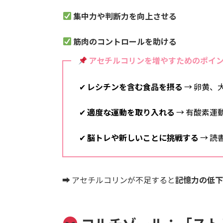
集中力や判断力を向上させる
筋肉のコントロールを助ける
アセチルコリンを増やすためのポイ
✔
レシチンを含む食品を摂る
→ 卵黄、
✔
適度な運動を取り入れる
→ 有酸素運
✔
脳トレや新しいことに挑戦する
→ 読
➡ アセチルコリンが不足すると
記憶力の低