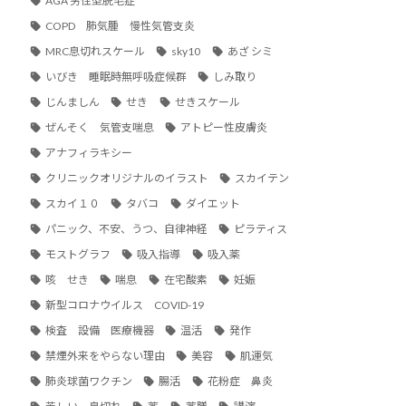
AGA 男性型脱毛症
COPD 肺気腫 慢性気管支炎
MRC息切れスケール
sky10
あざ シミ
いびき 睡眠時無呼吸症候群
しみ取り
じんましん
せき
せきスケール
ぜんそく 気管支喘息
アトピー性皮膚炎
アナフィラキシー
クリニックオリジナルのイラスト
スカイテン
スカイ１０
タバコ
ダイエット
パニック、不安、うつ、自律神経
ピラティス
モストグラフ
吸入指導
吸入薬
咳 せき
喘息
在宅酸素
妊娠
新型コロナウイルス COVID-19
検査 設備 医療機器
温活
発作
禁煙外来をやらない理由
美容
肌運気
肺炎球菌ワクチン
腸活
花粉症 鼻炎