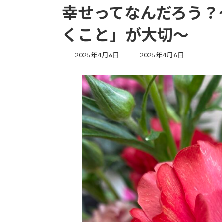
幸せってなんだろう？
くこと」が大切～
最
2025年4月6日
2025年4月6日
終
更
新
日
時
: