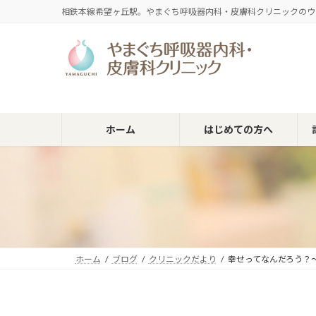
コ
ナ
相鉄本線希望ヶ丘駅。やまぐち呼吸器内科・皮膚科クリニックのウ
ン
ビ
テ
ゲ
ン
ー
ツ
シ
へ
ョ
ス
ン
キ
に
ホーム
はじめての方へ
ッ
移
プ
動
ホーム
ブログ
クリニックだより
幸せってなんだろう？