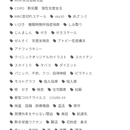
AGA 男性型脱毛症
COPD 肺気腫 慢性気管支炎
MRC息切れスケール
sky10
あざ シミ
いびき 睡眠時無呼吸症候群
しみ取り
じんましん
せき
せきスケール
ぜんそく 気管支喘息
アトピー性皮膚炎
アナフィラキシー
クリニックオリジナルのイラスト
スカイテン
スカイ１０
タバコ
ダイエット
パニック、不安、うつ、自律神経
ピラティス
モストグラフ
吸入指導
吸入薬
咳 せき
喘息
在宅酸素
妊娠
新型コロナウイルス COVID-19
検査 設備 医療機器
温活
発作
禁煙外来をやらない理由
美容
肌運気
肺炎球菌ワクチン
腸活
花粉症 鼻炎