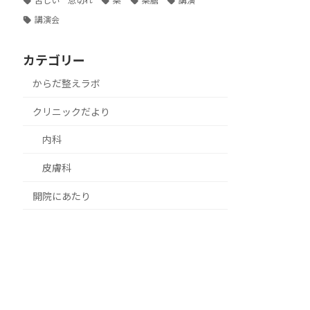
苦しい 息切れ
薬
薬膳
講演
講演会
カテゴリー
からだ整えラボ
クリニックだより
内科
皮膚科
開院にあたり