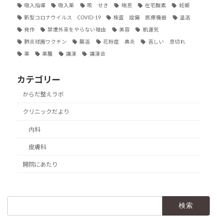
吸入指導
吸入薬
咳 せき
喘息
在宅酸素
妊娠
新型コロナウイルス COVID-19
検査 設備 医療機器
温活
発作
禁煙外来をやらない理由
美容
肌運気
肺炎球菌ワクチン
腸活
花粉症 鼻炎
苦しい 息切れ
薬
薬膳
講演
講演会
カテゴリー
からだ整えラボ
クリニックだより
内科
皮膚科
開院にあたり
検
索: