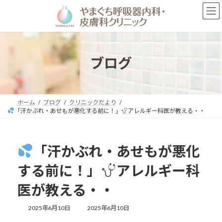
コ
ナ
ン
ビ
テ
ゲ
ン
ー
ツ
シ
へ
ョ
ブログ
ス
ン
キ
に
ッ
移
プ
動
ホーム
ブログ
クリニックだより
「汗かぶれ・あせもが悪化する前に！」
アレルギー科医が教える・・
「汗かぶれ・あせもが悪化
する前に！」
アレルギー科
医が教える・・
最
2025年6月10日
2025年6月10日
終