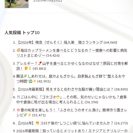
人気投稿 トップ10
【2026年】喘息（ぜんそく）吸入薬 強さランキング
(64,060)
毎日カップラーメンを食べるとどうなるの？〜健康への影響と病気
リストまとめ
〜
(54,426)
アレルギー？
山芋を食べるとかゆくなるのはなぜ？原因と対策を解
説！
(45,881)
腸活
しあわせは、庭のよもぎから。自家製よもぎ餅で“整えるおや
つ時間”
(42,901)
【2026年最新版】咳をすると右わきや左脇が痛い理由とは？
(38,893)
ごはん中に「ゴホゴホ
」…その咳、気のせいじゃないかも？食事
中や食後に咳が出る場合に考えられること
(36,196)
春の味覚を楽しもう！「ふきのとうのオイル漬け」簡単作り置きレ
シピ
(33,471)
【2026年】
コロナ後の"しつこい痰"に悩んでいませんか？
(26,273)
2026年最新版｜知っているとメリットあり！エナジアとテリルジーの