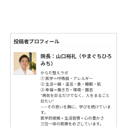
投稿者プロフィール
院長：山口裕礼（やまぐちひろ
みち）
からだ整えラボ
① 医学＝呼吸器・アレルギー
② 生活＝腸・温活・食・睡眠・肌
③ 幸福＝働き方・環境・園芸
“病気を診るだけでなく、人をまるごと
診たい”
——その思いを胸に、学びを続けていま
す。
医学的根拠 × 生活習慣 × 心の豊かさ
三位一体の医療をめざしています。