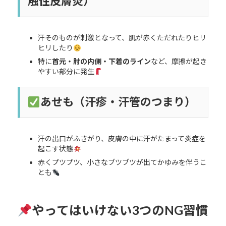
触性皮膚炎）
汗そのものが刺激となって、肌が赤くただれたりヒリ
ヒリしたり
特に
首元・肘の内側・下着のライン
など、摩擦が起き
やすい部分に発生
あせも（汗疹・汗管のつまり）
汗の出口がふさがり、皮膚の中に汗がたまって炎症を
起こす状態
赤くプツプツ、小さなブツブツが出てかゆみを伴うこ
とも
やってはいけない3つのNG習慣