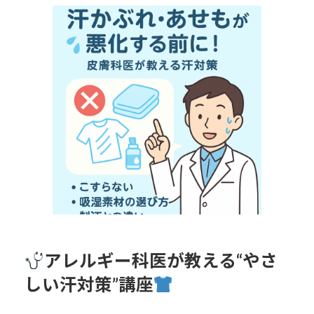
更
新
日
時
:
アレルギー科医が教える“やさ
しい汗対策”講座