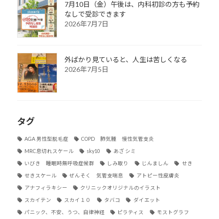
7月10日（金）午後は、内科初診の方も予約
なしで受診できます
2026年7月7日
外ばかり見ていると、人生は苦しくなる
2026年7月5日
タグ
AGA 男性型脱毛症
COPD 肺気腫 慢性気管支炎
MRC息切れスケール
sky10
あざ シミ
いびき 睡眠時無呼吸症候群
しみ取り
じんましん
せき
せきスケール
ぜんそく 気管支喘息
アトピー性皮膚炎
アナフィラキシー
クリニックオリジナルのイラスト
スカイテン
スカイ１０
タバコ
ダイエット
パニック、不安、うつ、自律神経
ピラティス
モストグラフ