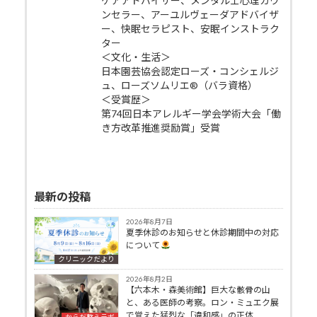
ケアアドバイザー、メンタル士心理カウ
ンセラー、アーユルヴェーダアドバイザ
ー、快眠セラピスト、安眠インストラク
ター
＜文化・生活＞
日本園芸協会認定ローズ・コンシェルジ
ュ、ローズソムリエ®（バラ資格）
＜受賞歴＞
第74回日本アレルギー学会学術大会「働
き方改革推進奨励賞」受賞
最新の投稿
2026年8月7日
夏季休診のお知らせと休診期間中の対応
について
クリニックだより
2026年8月2日
【六本木・森美術館】巨大な骸骨の山
と、ある医師の考察。ロン・ミュエク展
で覚えた猛烈な「違和感」の正体
からだ整えラボ