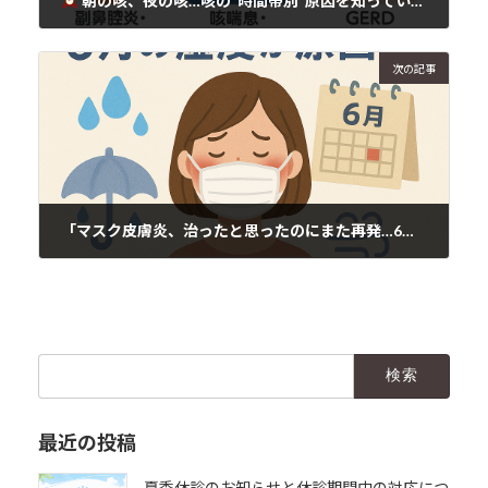
朝の咳、夜の咳…咳の“時間帯別”原因を知っていますか？
2025年6月10日
次の記事
「マスク皮膚炎、治ったと思ったのにまた再発…6月の湿度が原因？」
2025年6月10日
検
索:
最近の投稿
夏季休診のお知らせと休診期間中の対応につ