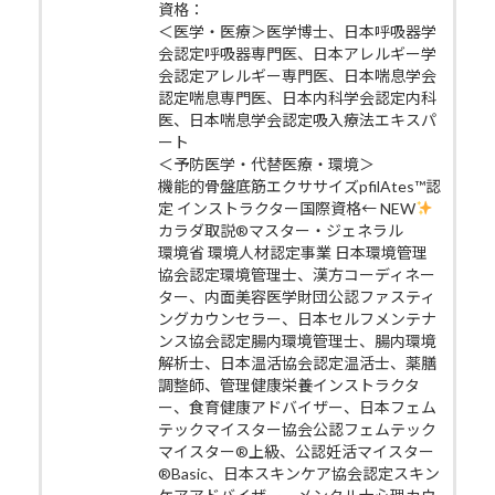
資格：
＜医学・医療＞医学博士、日本呼吸器学
会認定呼吸器専門医、日本アレルギー学
会認定アレルギー専門医、日本喘息学会
認定喘息専門医、日本内科学会認定内科
医、日本喘息学会認定吸入療法エキスパ
ート
＜予防医学・代替医療・環境＞
機能的骨盤底筋エクササイズpfilAtes™認
定 インストラクター国際資格← NEW
カラダ取説®マスター・ジェネラル
環境省 環境人材認定事業 日本環境管理
協会認定環境管理士、漢方コーディネー
ター、内面美容医学財団公認ファスティ
ングカウンセラー、日本セルフメンテナ
ンス協会認定腸内環境管理士、腸内環境
解析士、日本温活協会認定温活士、薬膳
調整師、管理健康栄養インストラクタ
ー、食育健康アドバイザー、日本フェム
テックマイスター協会公認フェムテック
マイスター®上級、公認妊活マイスター
®Basic、日本スキンケア協会認定スキン