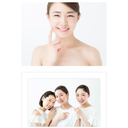
更
新
日
時
: