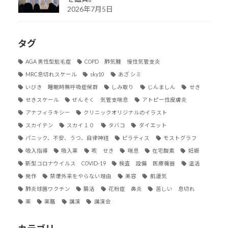
2026年7月5日
タグ
AGA 男性型脱毛症
COPD 肺気腫 慢性気管支炎
MRC息切れスケール
sky10
あざ シミ
いびき 睡眠時無呼吸症候群
しみ取り
じんましん
せき
せきスケール
ぜんそく 気管支喘息
アトピー性皮膚炎
アナフィラキシー
クリニックオリジナルのイラスト
スカイテン
スカイ１０
タバコ
ダイエット
パニック、不安、うつ、自律神経
ピラティス
モストグラフ
吸入指導
吸入薬
咳 せき
喘息
在宅酸素
妊娠
新型コロナウイルス COVID-19
検査 設備 医療機器
温活
発作
禁煙外来をやらない理由
美容
肌運気
肺炎球菌ワクチン
腸活
花粉症 鼻炎
苦しい 息切れ
薬
薬膳
講演
講演会