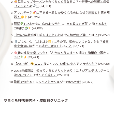
毎日カップラーメンを食べるとどうなるの？〜健康への影響と病気
リストまとめ
〜
(54,331)
アレルギー？
山芋を食べるとかゆくなるのはなぜ？原因と対策を解
説！
(45,726)
腸活
しあわせは、庭のよもぎから。自家製よもぎ餅で“整えるおや
つ時間”
(42,896)
【2026年最新版】咳をすると右わきや左脇が痛い理由とは？
(38,857)
ごはん中に「ゴホゴホ
」…その咳、気のせいじゃないかも？食事
中や食後に咳が出る場合に考えられること
(36,171)
春の味覚を楽しもう！「ふきのとうのオイル漬け」簡単作り置きレ
シピ
(33,471)
【2026年】
コロナ後の"しつこい痰"に悩んでいませんか？
(26,230)
2026年最新版｜知っているとメリットあり！エナジアとテリルジーの
違いについて（ぜんそく編）。
(25,331)
動画で分かる！レルベアとテリルジーの使い分け
(23,327)
やまぐち呼吸器内科・皮膚科クリニック