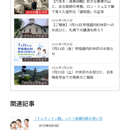
【六本木・森美術館】巨大な骸骨の山
と、ある医師の考察。ロン・ミュエク展
で覚えた猛烈な「違和感」の正体
からだ整えラボ
2026年7月31日
【ご報告】7月31日 呼吸器内科休診への
お詫びと、札幌での講演を終えて
クリニックだより
2026年7月28日
7月31日（金）呼吸器内科休診のお知ら
せ
クリニックだより
2026年7月26日
7月25日（土）の休診のお詫びと、日本
喘息学会での発表のご報告
クリニックだより
関連記事
「トレチノイン酸」って？皮膚科医の使い方
2019年8月4日