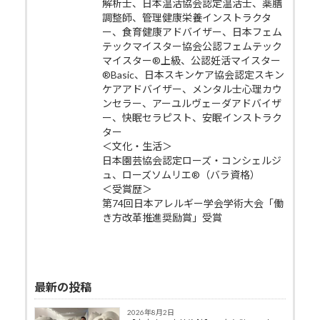
解析士、日本温活協会認定温活士、薬膳
調整師、管理健康栄養インストラクタ
ー、食育健康アドバイザー、日本フェム
テックマイスター協会公認フェムテック
マイスター®上級、公認妊活マイスター
®Basic、日本スキンケア協会認定スキン
ケアアドバイザー、メンタル士心理カウ
ンセラー、アーユルヴェーダアドバイザ
ー、快眠セラピスト、安眠インストラク
ター
＜文化・生活＞
日本園芸協会認定ローズ・コンシェルジ
ュ、ローズソムリエ®（バラ資格）
＜受賞歴＞
第74回日本アレルギー学会学術大会「働
き方改革推進奨励賞」受賞
最新の投稿
2026年8月2日