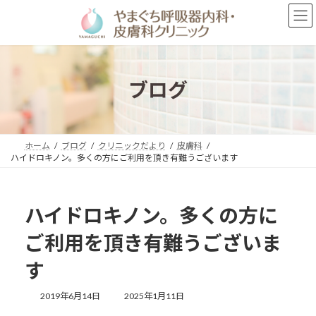
コ
ナ
ン
ビ
テ
ゲ
ン
ー
ツ
シ
へ
ョ
ブログ
ス
ン
キ
に
ッ
移
プ
動
ホーム
ブログ
クリニックだより
皮膚科
ハイドロキノン。多くの方にご利用を頂き有難うございます
ハイドロキノン。多くの方に
ご利用を頂き有難うございま
す
最
2019年6月14日
2025年1月11日
終