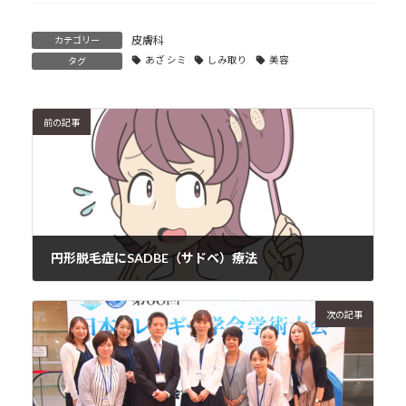
皮膚科
カテゴリー
あざ シミ
しみ取り
美容
タグ
前の記事
円形脱毛症にSADBE（サドベ）療法
2019年6月13日
次の記事