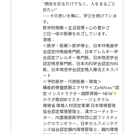
“病気を診るだけでなく、人をまるごと
診たい”
——その思いを胸に、学びを続けていま
す。
医学的根拠 × 生活習慣 × 心の豊かさ
三位一体の医療をめざしています。
資格：
＜医学・医療＞医学博士、日本呼吸器学
会認定呼吸器専門医、日本アレルギー学
会認定アレルギー専門医、日本喘息学会
認定喘息専門医、日本内科学会認定内科
医、日本喘息学会認定吸入療法エキスパ
ート
＜予防医学・代替医療・環境＞
機能的骨盤底筋エクササイズpfilAtes™認
定 インストラクター国際資格← NEW
カラダ取説®マスター・ジェネラル
環境省 環境人材認定事業 日本環境管理
協会認定環境管理士、漢方コーディネー
ター、内面美容医学財団公認ファスティ
ングカウンセラー、日本セルフメンテナ
ンス協会認定腸内環境管理士、腸内環境