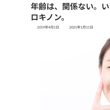
年齢は、関係ない。い
ロキノン。
最
2019年4月1日
2025年1月11日
終
更
新
日
時
: