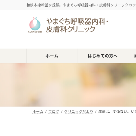
コ
ナ
相鉄本線希望ヶ丘駅。やまぐち呼吸器内科・皮膚科クリニックのウ
ン
ビ
テ
ゲ
ン
ー
ツ
シ
へ
ョ
ス
ン
キ
に
ホーム
はじめての方へ
ッ
移
プ
動
ホーム
ブログ
クリニックだより
年齢は、関係ない。い