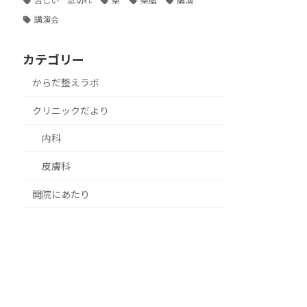
苦しい 息切れ
薬
薬膳
講演
講演会
カテゴリー
からだ整えラボ
クリニックだより
内科
皮膚科
開院にあたり