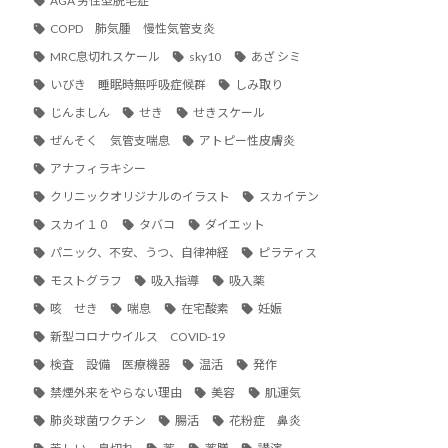
AGA 男性型脱毛症
COPD 肺気腫 慢性気管支炎
MRC息切れスケール
sky10
あざ シミ
いびき 睡眠時無呼吸症候群
しみ取り
じんましん
せき
せきスケール
ぜんそく 気管支喘息
アトピー性皮膚炎
アナフィラキシー
クリニックオリジナルのイラスト
スカイテン
スカイ１０
タバコ
ダイエット
パニック、不安、うつ、自律神経
ピラティス
モストグラフ
吸入指導
吸入薬
咳 せき
喘息
在宅酸素
妊娠
新型コロナウイルス COVID-19
検査 設備 医療機器
温活
発作
禁煙外来をやらない理由
美容
肌運気
肺炎球菌ワクチン
腸活
花粉症 鼻炎