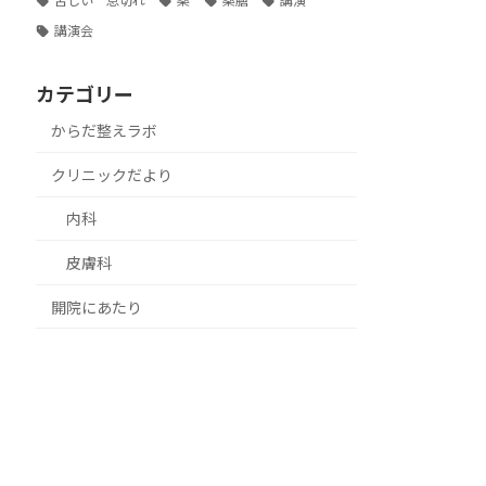
苦しい 息切れ
薬
薬膳
講演
講演会
カテゴリー
からだ整えラボ
クリニックだより
内科
皮膚科
開院にあたり