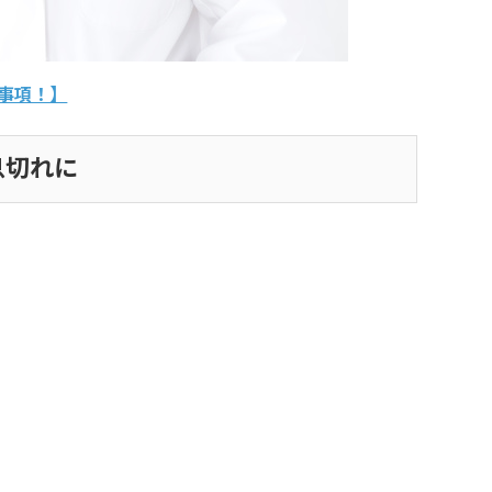
事項！】
息切れに