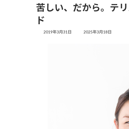
苦しい、だから。テリ
ド
最
2019年3月31日
2025年3月18日
終
更
新
日
時
: