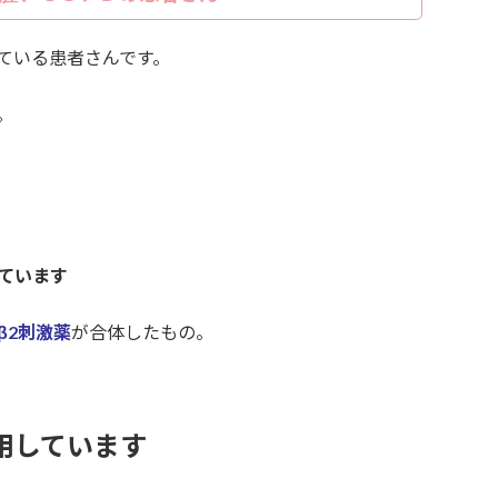
ている患者さんです。
。
。
ています
β2刺激薬
が合体したもの。
用しています