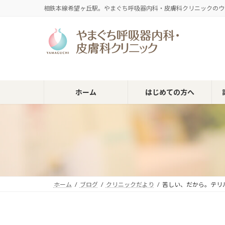
コ
ナ
相鉄本線希望ヶ丘駅。やまぐち呼吸器内科・皮膚科クリニックのウ
ン
ビ
テ
ゲ
ン
ー
ツ
シ
へ
ョ
ス
ン
キ
に
ホーム
はじめての方へ
ッ
移
プ
動
ホーム
ブログ
クリニックだより
苦しい、だから。テリル