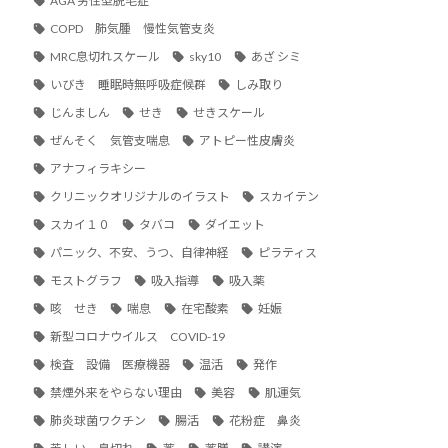
AGA 男性型脱毛症
COPD 肺気腫 慢性気管支炎
MRC息切れスケール
sky10
あざ シミ
いびき 睡眠時無呼吸症候群
しみ取り
じんましん
せき
せきスケール
ぜんそく 気管支喘息
アトピー性皮膚炎
アナフィラキシー
クリニックオリジナルのイラスト
スカイテン
スカイ１０
タバコ
ダイエット
パニック、不安、うつ、自律神経
ピラティス
モストグラフ
吸入指導
吸入薬
咳 せき
喘息
在宅酸素
妊娠
新型コロナウイルス COVID-19
検査 設備 医療機器
温活
発作
禁煙外来をやらない理由
美容
肌運気
肺炎球菌ワクチン
腸活
花粉症 鼻炎