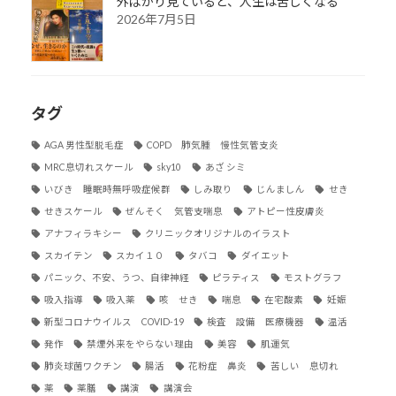
外ばかり見ていると、人生は苦しくなる
2026年7月5日
タグ
AGA 男性型脱毛症
COPD 肺気腫 慢性気管支炎
MRC息切れスケール
sky10
あざ シミ
いびき 睡眠時無呼吸症候群
しみ取り
じんましん
せき
せきスケール
ぜんそく 気管支喘息
アトピー性皮膚炎
アナフィラキシー
クリニックオリジナルのイラスト
スカイテン
スカイ１０
タバコ
ダイエット
パニック、不安、うつ、自律神経
ピラティス
モストグラフ
吸入指導
吸入薬
咳 せき
喘息
在宅酸素
妊娠
新型コロナウイルス COVID-19
検査 設備 医療機器
温活
発作
禁煙外来をやらない理由
美容
肌運気
肺炎球菌ワクチン
腸活
花粉症 鼻炎
苦しい 息切れ
薬
薬膳
講演
講演会