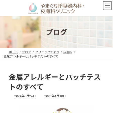
コ
ナ
ン
ビ
テ
ゲ
ン
ー
ツ
シ
へ
ョ
ブログ
ス
ン
キ
に
ッ
移
プ
動
ホーム
ブログ
クリニックだより
皮膚科
金属アレルギーとパッチテストのすべて
金属アレルギーとパッチテス
トのすべて
最
2024年3月26日
2025年1月10日
終
更
新