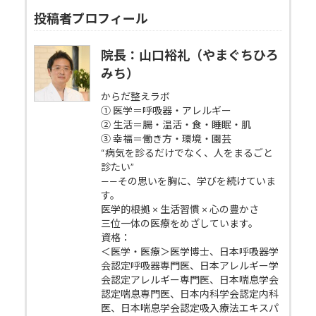
投稿者プロフィール
院長：山口裕礼（やまぐちひろ
みち）
からだ整えラボ
① 医学＝呼吸器・アレルギー
② 生活＝腸・温活・食・睡眠・肌
③ 幸福＝働き方・環境・園芸
“病気を診るだけでなく、人をまるごと
診たい”
——その思いを胸に、学びを続けていま
す。
医学的根拠 × 生活習慣 × 心の豊かさ
三位一体の医療をめざしています。
資格：
＜医学・医療＞医学博士、日本呼吸器学
会認定呼吸器専門医、日本アレルギー学
会認定アレルギー専門医、日本喘息学会
認定喘息専門医、日本内科学会認定内科
医、日本喘息学会認定吸入療法エキスパ