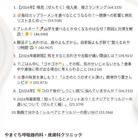
【2026年】喘息（ぜんそく）吸入薬 強さランキング
(64,135)
毎日カップラーメンを食べるとどうなるの？〜健康への影響と病気
リストまとめ
〜
(54,508)
アレルギー？
山芋を食べるとかゆくなるのはなぜ？原因と対策を解
説！
(46,040)
腸活
しあわせは、庭のよもぎから。自家製よもぎ餅で“整えるおや
つ時間”
(42,907)
【2026年最新版】咳をすると右わきや左脇が痛い理由とは？
(38,921)
ごはん中に「ゴホゴホ
」…その咳、気のせいじゃないかも？食事
中や食後に咳が出る場合に考えられること
(36,216)
春の味覚を楽しもう！「ふきのとうのオイル漬け」簡単作り置きレ
シピ
(33,471)
【2026年】
コロナ後の"しつこい痰"に悩んでいませんか？
(26,313)
2026年最新版｜知っているとメリットあり！エナジアとテリルジーの
違いについて（ぜんそく編）。
(25,379)
動画で分かる！レルベアとテリルジーの使い分け
(23,386)
やまぐち呼吸器内科・皮膚科クリニック