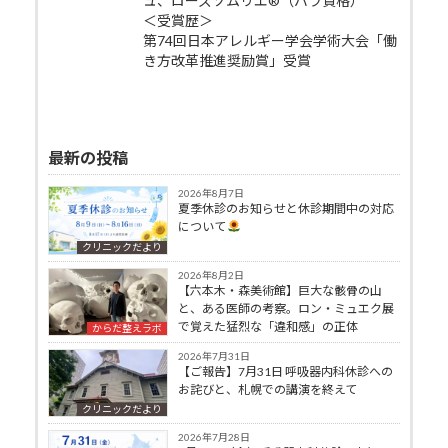
ュ、ローズソムリエ®（バラ資格）
＜受賞歴＞
第74回日本アレルギー学会学術大会「働
き方改革推進奨励賞」受賞
最新の投稿
2026年8月7日
夏季休診のお知らせと休診期間中の対応
について
クリニックだより
2026年8月2日
【六本木・森美術館】巨大な骸骨の山
と、ある医師の考察。ロン・ミュエク展
で覚えた猛烈な「違和感」の正体
からだ整えラボ
2026年7月31日
【ご報告】7月31日 呼吸器内科休診への
お詫びと、札幌での講演を終えて
クリニックだより
2026年7月28日