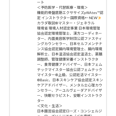
ート
＜予防医学・代替医療・環境＞
機能的骨盤底筋エクササイズpfilAtes™認
定 インストラクター国際資格← NEW
カラダ取説®マスター・ジェネラル
環境省 環境人材認定事業 日本環境管理
協会認定環境管理士、漢方コーディネー
ター、内面美容医学財団公認ファスティ
ングカウンセラー、日本セルフメンテナ
ンス協会認定腸内環境管理士、腸内環境
解析士、日本温活協会認定温活士、薬膳
調整師、管理健康栄養インストラクタ
ー、食育健康アドバイザー、日本フェム
テックマイスター協会公認フェムテック
マイスター®上級、公認妊活マイスター
®Basic、日本スキンケア協会認定スキン
ケアアドバイザー、メンタル士心理カウ
ンセラー、アーユルヴェーダアドバイザ
ー、快眠セラピスト、安眠インストラク
ター
＜文化・生活＞
日本園芸協会認定ローズ・コンシェルジ