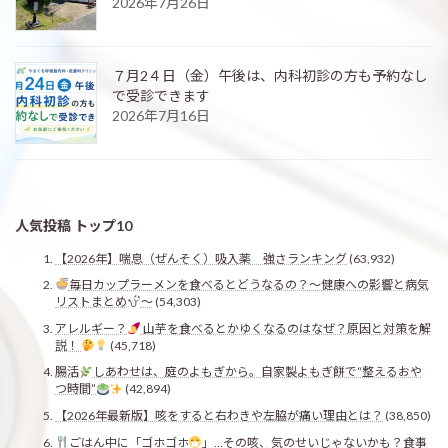
2026年7月26日
７月2４日（金）午後は、内科初診の方も予約なし
で受診できます
2026年7月16日
人気投稿 トップ10
【2026年】喘息（ぜんそく）吸入薬 強さランキング
(63,932)
毎日カップラーメンを食べるとどうなるの？〜健康への影響と病気
リストまとめ
〜
(54,303)
アレルギー？
山芋を食べるとかゆくなるのはなぜ？原因と対策を解
説！
(45,718)
腸活
しあわせは、庭のよもぎから。自家製よもぎ餅で“整えるおや
つ時間”
(42,894)
【2026年最新版】咳をすると右わきや左脇が痛い理由とは？
(38,850)
ごはん中に「ゴホゴホ
」…その咳、気のせいじゃないかも？食事