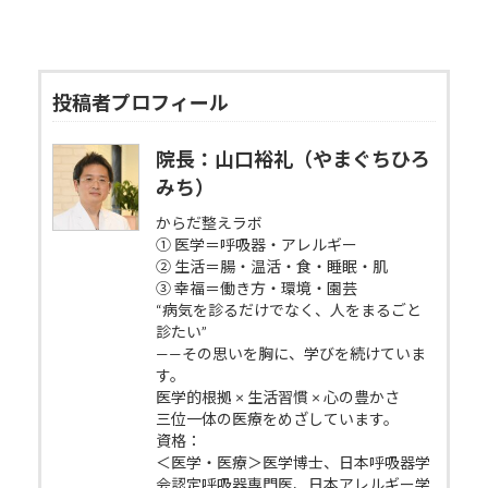
投稿者プロフィール
院長：山口裕礼（やまぐちひろ
みち）
からだ整えラボ
① 医学＝呼吸器・アレルギー
② 生活＝腸・温活・食・睡眠・肌
③ 幸福＝働き方・環境・園芸
“病気を診るだけでなく、人をまるごと
診たい”
——その思いを胸に、学びを続けていま
す。
医学的根拠 × 生活習慣 × 心の豊かさ
三位一体の医療をめざしています。
資格：
＜医学・医療＞医学博士、日本呼吸器学
会認定呼吸器専門医、日本アレルギー学