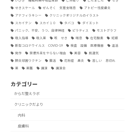
いびき 睡眠時無呼吸症候群
しみ取り
じんましん
せき
せきスケール
ぜんそく 気管支喘息
アトピー性皮膚炎
アナフィラキシー
クリニックオリジナルのイラスト
スカイテン
スカイ１０
タバコ
ダイエット
パニック、不安、うつ、自律神経
ピラティス
モストグラフ
吸入指導
吸入薬
咳 せき
喘息
在宅酸素
妊娠
新型コロナウイルス COVID-19
検査 設備 医療機器
温活
発作
禁煙外来をやらない理由
美容
肌運気
肺炎球菌ワクチン
腸活
花粉症 鼻炎
苦しい 息切れ
薬
薬膳
講演
講演会
カテゴリー
からだ整えラボ
クリニックだより
内科
皮膚科