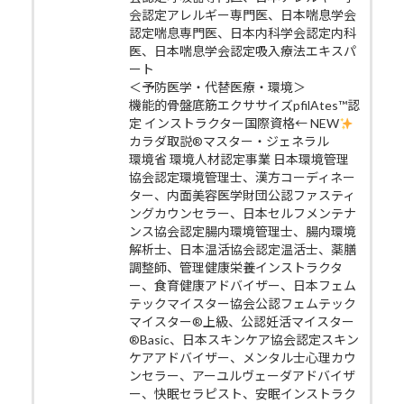
会認定アレルギー専門医、日本喘息学会
認定喘息専門医、日本内科学会認定内科
医、日本喘息学会認定吸入療法エキスパ
ート
＜予防医学・代替医療・環境＞
機能的骨盤底筋エクササイズpfilAtes™認
定 インストラクター国際資格← NEW
カラダ取説®マスター・ジェネラル
環境省 環境人材認定事業 日本環境管理
協会認定環境管理士、漢方コーディネー
ター、内面美容医学財団公認ファスティ
ングカウンセラー、日本セルフメンテナ
ンス協会認定腸内環境管理士、腸内環境
解析士、日本温活協会認定温活士、薬膳
調整師、管理健康栄養インストラクタ
ー、食育健康アドバイザー、日本フェム
テックマイスター協会公認フェムテック
マイスター®上級、公認妊活マイスター
®Basic、日本スキンケア協会認定スキン
ケアアドバイザー、メンタル士心理カウ
ンセラー、アーユルヴェーダアドバイザ
ー、快眠セラピスト、安眠インストラク