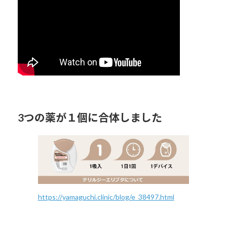
3つの薬が１個に合体しました
https://yamaguchi.clinic/blog/e_38497.html