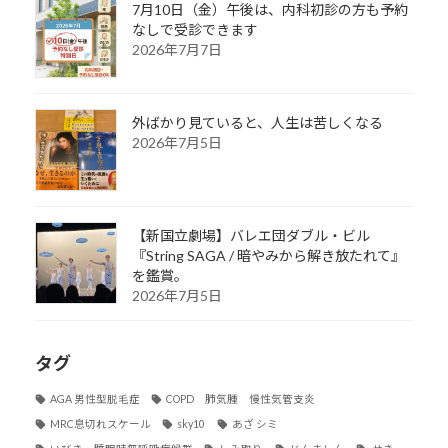
7月10日（金）午後は、内科初診の方も予約
なしで受診できます
2026年7月7日
外ばかり見ていると、人生は苦しくなる
2026年7月5日
【新国立劇場】バレエ団ダブル・ビル
『String SAGA / 暗やみから解き放たれて』
を鑑賞。
2026年7月5日
タグ
AGA 男性型脱毛症
COPD 肺気腫 慢性気管支炎
MRC息切れスケール
sky10
あざ シミ