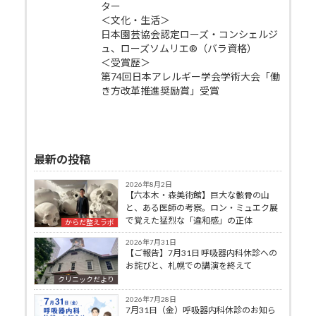
ター
＜文化・生活＞
日本園芸協会認定ローズ・コンシェルジ
ュ、ローズソムリエ®（バラ資格）
＜受賞歴＞
第74回日本アレルギー学会学術大会「働
き方改革推進奨励賞」受賞
最新の投稿
2026年8月2日
【六本木・森美術館】巨大な骸骨の山
と、ある医師の考察。ロン・ミュエク展
で覚えた猛烈な「違和感」の正体
からだ整えラボ
2026年7月31日
【ご報告】7月31日 呼吸器内科休診への
お詫びと、札幌での講演を終えて
クリニックだより
2026年7月28日
7月31日（金）呼吸器内科休診のお知ら