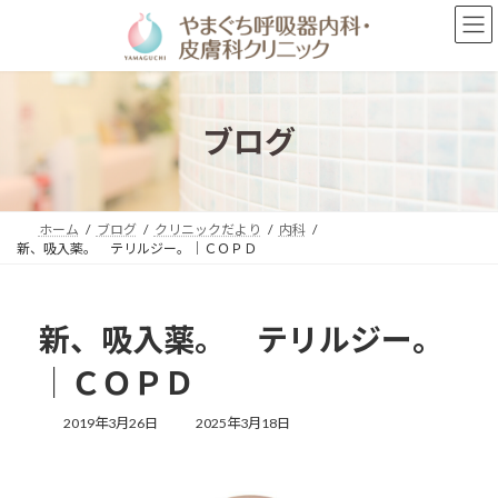
コ
ナ
ン
ビ
テ
ゲ
ン
ー
ツ
シ
へ
ョ
ブログ
ス
ン
キ
に
ッ
移
プ
動
ホーム
ブログ
クリニックだより
内科
新、吸入薬。 テリルジー。｜ＣＯＰＤ
新、吸入薬。 テリルジー。
｜ＣＯＰＤ
最
2019年3月26日
2025年3月18日
終
更
新