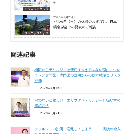
せ
クリニックだより
2026年7月26日
7月25日（土）の休診のお詫びと、日本
喘息学会での発表のご報告
クリニックだより
関連記事
初回からテリルジーを使用すべきではない理由につい
て～非専門医・専門医の立場からの処方戦略とリスク
評価
2025年4月15日
習わないと難しい！エリプタ（テリルジー）吸い方の
確認方法
2025年3月21日
テリルジーの説明で混乱してしまう － 当院の吸入