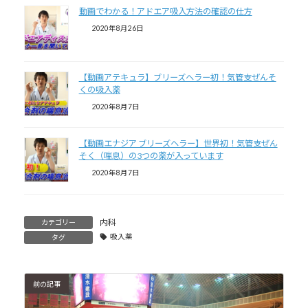
動画でわかる！アドエア吸入方法の確認の仕方
2020年8月26日
【動画アテキュラ】ブリーズヘラー初！気管支ぜんそ
くの吸入薬
2020年8月7日
【動画エナジア ブリーズヘラー】世界初！気管支ぜん
そく（喘息）の3つの薬が入っています
2020年8月7日
内科
カテゴリー
吸入薬
タグ
前の記事