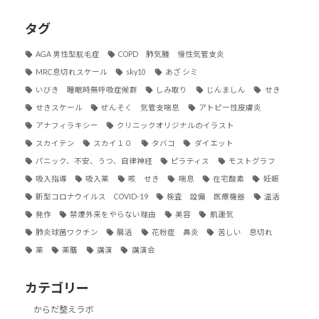
タグ
AGA 男性型脱毛症
COPD 肺気腫 慢性気管支炎
MRC息切れスケール
sky10
あざ シミ
いびき 睡眠時無呼吸症候群
しみ取り
じんましん
せき
せきスケール
ぜんそく 気管支喘息
アトピー性皮膚炎
アナフィラキシー
クリニックオリジナルのイラスト
スカイテン
スカイ１０
タバコ
ダイエット
パニック、不安、うつ、自律神経
ピラティス
モストグラフ
吸入指導
吸入薬
咳 せき
喘息
在宅酸素
妊娠
新型コロナウイルス COVID-19
検査 設備 医療機器
温活
発作
禁煙外来をやらない理由
美容
肌運気
肺炎球菌ワクチン
腸活
花粉症 鼻炎
苦しい 息切れ
薬
薬膳
講演
講演会
カテゴリー
からだ整えラボ