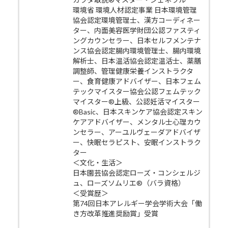
環境省 環境人材認定事業 日本環境管理
協会認定環境管理士、漢方コーディネー
ター、内面美容医学財団公認ファスティ
ングカウンセラー、日本セルフメンテナ
ンス協会認定腸内環境管理士、腸内環境
解析士、日本温活協会認定温活士、薬膳
調整師、管理健康栄養インストラクタ
ー、食育健康アドバイザー、日本フェム
テックマイスター協会公認フェムテック
マイスター®上級、公認妊活マイスター
®Basic、日本スキンケア協会認定スキン
ケアアドバイザー、メンタル士心理カウ
ンセラー、アーユルヴェーダアドバイザ
ー、快眠セラピスト、安眠インストラク
ター
＜文化・生活＞
日本園芸協会認定ローズ・コンシェルジ
ュ、ローズソムリエ®（バラ資格）
＜受賞歴＞
第74回日本アレルギー学会学術大会「働
き方改革推進奨励賞」受賞