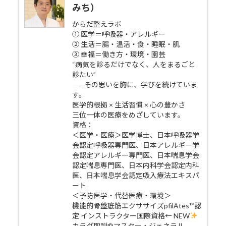
みち）
からだ整えラボ
① 医学＝呼吸器・アレルギー
② 生活＝腸・温活・食・睡眠・肌
③ 幸福＝働き方・環境・園芸
“病気を診るだけでなく、人をまるごと
診たい”
——その思いを胸に、学びを続けていま
す。
医学的根拠 × 生活習慣 × 心の豊かさ
三位一体の医療をめざしています。
資格：
＜医学・医療＞医学博士、日本呼吸器学
会認定呼吸器専門医、日本アレルギー学
会認定アレルギー専門医、日本喘息学会
認定喘息専門医、日本内科学会認定内科
医、日本喘息学会認定吸入療法エキスパ
ート
＜予防医学・代替医療・環境＞
機能的骨盤底筋エクササイズpfilAtes™認
定 インストラクター国際資格← NEW
カラダ取説®マスター・ジェネラル