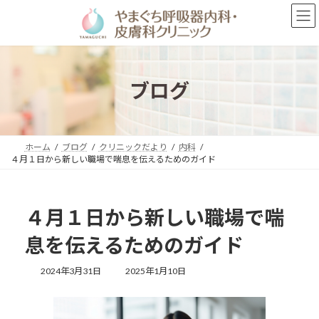
コ
ナ
ン
ビ
テ
ゲ
ン
ー
ツ
シ
へ
ョ
ブログ
ス
ン
キ
に
ッ
移
プ
動
ホーム
ブログ
クリニックだより
内科
４月１日から新しい職場で喘息を伝えるためのガイド
４月１日から新しい職場で喘
息を伝えるためのガイド
最
2024年3月31日
2025年1月10日
終
更
新