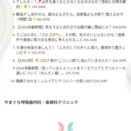
アレルギー？
山芋を食べるとかゆくなるのはなぜ？原因と対策を解
説！
(45,666)
腸活
しあわせは、庭のよもぎから。自家製よもぎ餅で“整えるおや
つ時間”
(42,893)
【2026年最新版】咳をすると右わきや左脇が痛い理由とは？
(38,839)
ごはん中に「ゴホゴホ
」…その咳、気のせいじゃないかも？食事
中や食後に咳が出る場合に考えられること
(36,160)
春の味覚を楽しもう！「ふきのとうのオイル漬け」簡単作り置きレ
シピ
(33,470)
【2026年】
コロナ後の"しつこい痰"に悩んでいませんか？
(26,189)
2026年最新版｜知っているとメリットあり！エナジアとテリルジーの
違いについて（ぜんそく編）。
(25,310)
動画で分かる！レルベアとテリルジーの使い分け
(23,308)
やまぐち呼吸器内科・皮膚科クリニック