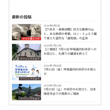
最新の投稿
2026年8月2日
【六本木・森美術館】巨大な骸骨の山
と、ある医師の考察。ロン・ミュエク展
で覚えた猛烈な「違和感」の正体
からだ整えラボ
2026年7月31日
【ご報告】7月31日 呼吸器内科休診への
お詫びと、札幌での講演を終えて
クリニックだより
2026年7月28日
7月31日（金）呼吸器内科休診のお知ら
せ
クリニックだより
2026年7月26日
7月25日（土）の休診のお詫びと、日本
喘息学会での発表のご報告
クリニックだより