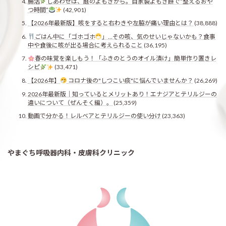
腸活
しあわせは、庭のよもぎから。自家製よもぎ餅で“整えるおや
つ時間”
(42,901)
【2026年最新版】咳をすると右わきや左脇が痛い理由とは？
(38,888)
ごはん中に「ゴホゴホ
」…その咳、気のせいじゃないかも？食事
中や食後に咳が出る場合に考えられること
(36,195)
春の味覚を楽しもう！「ふきのとうのオイル漬け」簡単作り置きレ
シピ
(33,471)
【2026年】
コロナ後の"しつこい痰"に悩んでいませんか？
(26,269)
2026年最新版｜知っているとメリットあり！エナジアとテリルジーの
違いについて（ぜんそく編）。
(25,359)
動画で分かる！レルベアとテリルジーの使い分け
(23,363)
やまぐち呼吸器内科・皮膚科クリニック