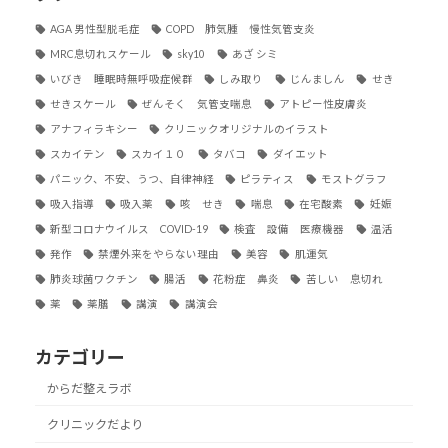
AGA 男性型脱毛症
COPD 肺気腫 慢性気管支炎
MRC息切れスケール
sky10
あざ シミ
いびき 睡眠時無呼吸症候群
しみ取り
じんましん
せき
せきスケール
ぜんそく 気管支喘息
アトピー性皮膚炎
アナフィラキシー
クリニックオリジナルのイラスト
スカイテン
スカイ１０
タバコ
ダイエット
パニック、不安、うつ、自律神経
ピラティス
モストグラフ
吸入指導
吸入薬
咳 せき
喘息
在宅酸素
妊娠
新型コロナウイルス COVID-19
検査 設備 医療機器
温活
発作
禁煙外来をやらない理由
美容
肌運気
肺炎球菌ワクチン
腸活
花粉症 鼻炎
苦しい 息切れ
薬
薬膳
講演
講演会
カテゴリー
からだ整えラボ
クリニックだより