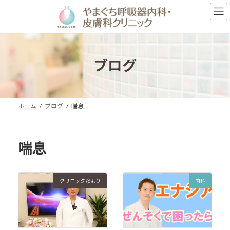
コ
ナ
ン
ビ
テ
ゲ
ン
ー
ツ
シ
へ
ョ
ブログ
ス
ン
キ
に
ッ
移
プ
動
ホーム
ブログ
喘息
喘息
クリニックだより
内科