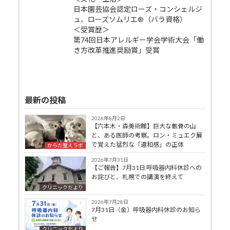
日本園芸協会認定ローズ・コンシェルジ
ュ、ローズソムリエ®（バラ資格）
＜受賞歴＞
第74回日本アレルギー学会学術大会「働
き方改革推進奨励賞」受賞
最新の投稿
2026年8月2日
【六本木・森美術館】巨大な骸骨の山
と、ある医師の考察。ロン・ミュエク展
で覚えた猛烈な「違和感」の正体
からだ整えラボ
2026年7月31日
【ご報告】7月31日 呼吸器内科休診への
お詫びと、札幌での講演を終えて
クリニックだより
2026年7月28日
7月31日（金）呼吸器内科休診のお知ら
せ
クリニックだより