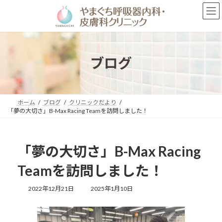
コ
ナ
ン
ビ
テ
ゲ
ン
ー
ツ
シ
へ
ョ
ブログ
ス
ン
キ
に
ッ
移
プ
動
ホーム
ブログ
クリニックだより
「夢の大切さ」B-Max Racing Teamを訪問しました！
「夢の大切さ」B-Max Racing
Teamを訪問しました！
最
2022年12月21日
2025年1月10日
終
更
新