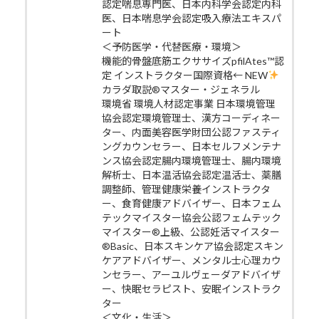
認定喘息専門医、日本内科学会認定内科
医、日本喘息学会認定吸入療法エキスパ
ート
＜予防医学・代替医療・環境＞
機能的骨盤底筋エクササイズpfilAtes™認
定 インストラクター国際資格← NEW
カラダ取説®マスター・ジェネラル
環境省 環境人材認定事業 日本環境管理
協会認定環境管理士、漢方コーディネー
ター、内面美容医学財団公認ファスティ
ングカウンセラー、日本セルフメンテナ
ンス協会認定腸内環境管理士、腸内環境
解析士、日本温活協会認定温活士、薬膳
調整師、管理健康栄養インストラクタ
ー、食育健康アドバイザー、日本フェム
テックマイスター協会公認フェムテック
マイスター®上級、公認妊活マイスター
®Basic、日本スキンケア協会認定スキン
ケアアドバイザー、メンタル士心理カウ
ンセラー、アーユルヴェーダアドバイザ
ー、快眠セラピスト、安眠インストラク
ター
＜文化・生活＞