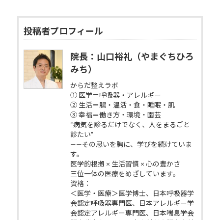
投稿者プロフィール
院長：山口裕礼（やまぐちひろ
みち）
からだ整えラボ
① 医学＝呼吸器・アレルギー
② 生活＝腸・温活・食・睡眠・肌
③ 幸福＝働き方・環境・園芸
“病気を診るだけでなく、人をまるごと
診たい”
——その思いを胸に、学びを続けていま
す。
医学的根拠 × 生活習慣 × 心の豊かさ
三位一体の医療をめざしています。
資格：
＜医学・医療＞医学博士、日本呼吸器学
会認定呼吸器専門医、日本アレルギー学
会認定アレルギー専門医、日本喘息学会