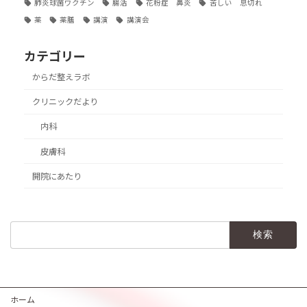
肺炎球菌ワクチン
腸活
花粉症 鼻炎
苦しい 息切れ
薬
薬膳
講演
講演会
カテゴリー
からだ整えラボ
クリニックだより
内科
皮膚科
開院にあたり
検
索:
ホーム