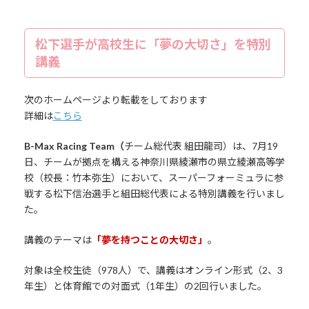
松下選手が高校生に「夢の大切さ」を特別
講義
次のホームページより転載をしております
詳細は
こちら
B-Max Racing Team（
チーム総代表 組田龍司）は、7月19
日、チームが拠点を構える神奈川県綾瀬市の県立綾瀬高等学
校（校長：竹本弥生）において、スーパーフォーミュラに参
戦する松下信治選手と組田総代表による特別講義を行いまし
た。
講義のテーマは
「夢を持つことの大切さ」
。
対象は全校生徒（978人）で、講義はオンライン形式（2、3
年生）と体育館での対面式（1年生）の2回行いました。