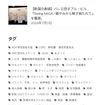
【新国立劇場】バレエ団ダブル・ビル
『String SAGA / 暗やみから解き放たれて』
を鑑賞。
2026年7月5日
タグ
AGA 男性型脱毛症
COPD 肺気腫 慢性気管支炎
MRC息切れスケール
sky10
あざ シミ
いびき 睡眠時無呼吸症候群
しみ取り
じんましん
せき
せきスケール
ぜんそく 気管支喘息
アトピー性皮膚炎
アナフィラキシー
クリニックオリジナルのイラスト
スカイテン
スカイ１０
タバコ
ダイエット
パニック、不安、うつ、自律神経
ピラティス
モストグラフ
吸入指導
吸入薬
咳 せき
喘息
在宅酸素
妊娠
新型コロナウイルス COVID-19
検査 設備 医療機器
温活
発作
禁煙外来をやらない理由
美容
肌運気