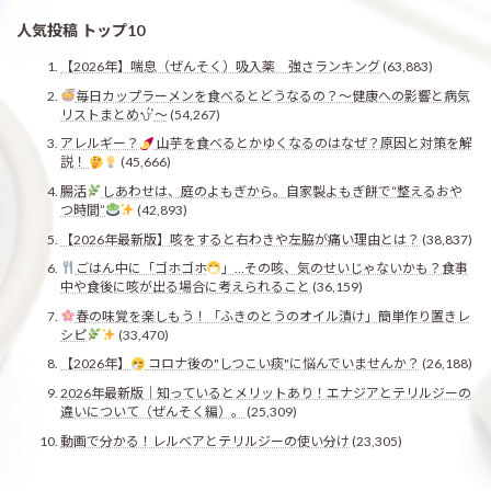
人気投稿 トップ10
【2026年】喘息（ぜんそく）吸入薬 強さランキング
(63,883)
毎日カップラーメンを食べるとどうなるの？〜健康への影響と病気
リストまとめ
〜
(54,267)
アレルギー？
山芋を食べるとかゆくなるのはなぜ？原因と対策を解
説！
(45,666)
腸活
しあわせは、庭のよもぎから。自家製よもぎ餅で“整えるおや
つ時間”
(42,893)
【2026年最新版】咳をすると右わきや左脇が痛い理由とは？
(38,837)
ごはん中に「ゴホゴホ
」…その咳、気のせいじゃないかも？食事
中や食後に咳が出る場合に考えられること
(36,159)
春の味覚を楽しもう！「ふきのとうのオイル漬け」簡単作り置きレ
シピ
(33,470)
【2026年】
コロナ後の"しつこい痰"に悩んでいませんか？
(26,188)
2026年最新版｜知っているとメリットあり！エナジアとテリルジーの
違いについて（ぜんそく編）。
(25,309)
動画で分かる！レルベアとテリルジーの使い分け
(23,305)