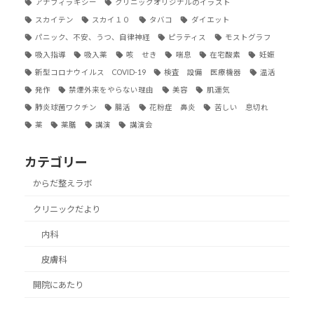
アナフィラキシー
クリニックオリジナルのイラスト
スカイテン
スカイ１０
タバコ
ダイエット
パニック、不安、うつ、自律神経
ピラティス
モストグラフ
吸入指導
吸入薬
咳 せき
喘息
在宅酸素
妊娠
新型コロナウイルス COVID-19
検査 設備 医療機器
温活
発作
禁煙外来をやらない理由
美容
肌運気
肺炎球菌ワクチン
腸活
花粉症 鼻炎
苦しい 息切れ
薬
薬膳
講演
講演会
カテゴリー
からだ整えラボ
クリニックだより
内科
皮膚科
開院にあたり