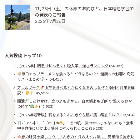
7月25日（土）の休診のお詫びと、日本喘息学会で
の発表のご報告
2026年7月26日
人気投稿 トップ10
【2026年】喘息（ぜんそく）吸入薬 強さランキング
(64,087)
毎日カップラーメンを食べるとどうなるの？〜健康への影響と病気
リストまとめ
〜
(54,455)
アレルギー？
山芋を食べるとかゆくなるのはなぜ？原因と対策を解
説！
(45,956)
腸活
しあわせは、庭のよもぎから。自家製よもぎ餅で“整えるおや
つ時間”
(42,905)
【2026年最新版】咳をすると右わきや左脇が痛い理由とは？
(38,904)
ごはん中に「ゴホゴホ
」…その咳、気のせいじゃないかも？食事
中や食後に咳が出る場合に考えられること
(36,208)
春の味覚を楽しもう！「ふきのとうのオイル漬け」簡単作り置きレ