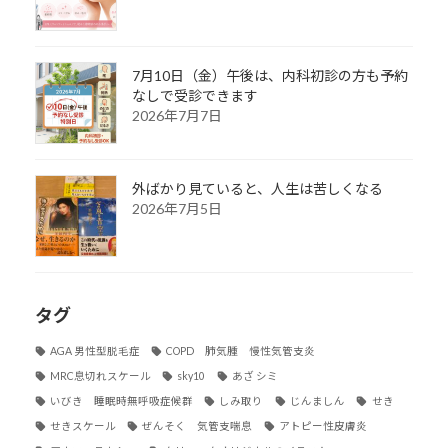
7月10日（金）午後は、内科初診の方も予約
なしで受診できます
2026年7月7日
外ばかり見ていると、人生は苦しくなる
2026年7月5日
タグ
AGA 男性型脱毛症
COPD 肺気腫 慢性気管支炎
MRC息切れスケール
sky10
あざ シミ
いびき 睡眠時無呼吸症候群
しみ取り
じんましん
せき
せきスケール
ぜんそく 気管支喘息
アトピー性皮膚炎