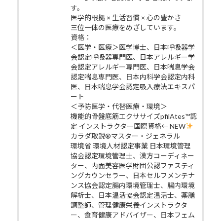
す。
医学的根拠 × 生活習慣 × 心の豊かさ
三位一体の医療をめざしています。
資格：
＜医学・医療＞医学博士、日本呼吸器学
会認定呼吸器専門医、日本アレルギー学
会認定アレルギー専門医、日本喘息学会
認定喘息専門医、日本内科学会認定内科
医、日本喘息学会認定吸入療法エキスパ
ート
＜予防医学・代替医療・環境＞
機能的骨盤底筋エクササイズpfilAtes™認
定 インストラクター国際資格← NEW
カラダ取説®マスター・ジェネラル
環境省 環境人材認定事業 日本環境管理
協会認定環境管理士、漢方コーディネー
ター、内面美容医学財団公認ファスティ
ングカウンセラー、日本セルフメンテナ
ンス協会認定腸内環境管理士、腸内環境
解析士、日本温活協会認定温活士、薬膳
調整師、管理健康栄養インストラクタ
ー、食育健康アドバイザー、日本フェム