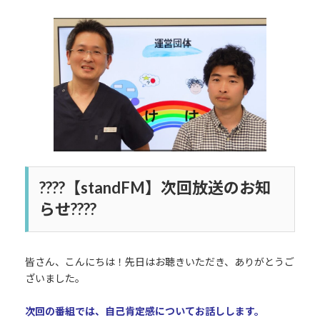
終
更
新
日
時
:
????️【standFM】次回放送のお知
らせ????️
皆さん、こんにちは！先日はお聴きいただき、ありがとうご
ざいました。
次回の番組では、自己肯定感についてお話しします。