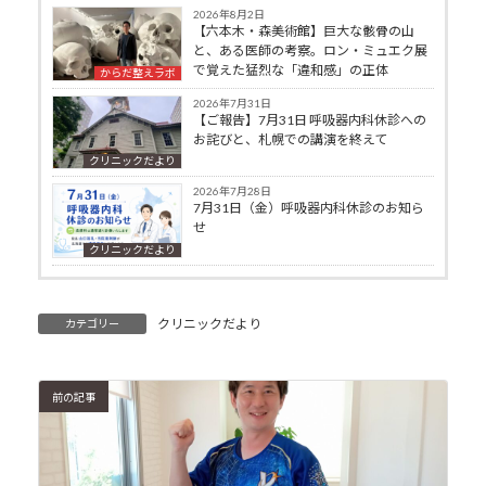
2026年8月2日
【六本木・森美術館】巨大な骸骨の山
と、ある医師の考察。ロン・ミュエク展
で覚えた猛烈な「違和感」の正体
からだ整えラボ
2026年7月31日
【ご報告】7月31日 呼吸器内科休診への
お詫びと、札幌での講演を終えて
クリニックだより
2026年7月28日
7月31日（金）呼吸器内科休診のお知ら
せ
クリニックだより
クリニックだより
カテゴリー
前の記事