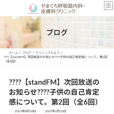
コ
ナ
ン
ビ
テ
ゲ
ン
ー
ツ
シ
へ
ョ
ブログ
ス
ン
キ
に
ッ
移
プ
動
ホーム
ブログ
クリニックだより
????️【standFM】次回放送のお知らせ????️子供の自己肯定感について。第2回
（全6回）
????️【standFM】次回放送の
お知らせ????️子供の自己肯定
感について。第2回（全6回）
最
2023年8月18日
2025年1月10日