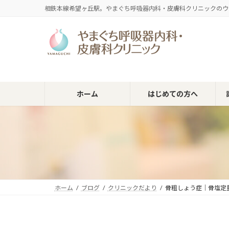
コ
ナ
相鉄本線希望ヶ丘駅。やまぐち呼吸器内科・皮膚科クリニックのウ
ン
ビ
テ
ゲ
ン
ー
ツ
シ
へ
ョ
ス
ン
キ
に
ホーム
はじめての方へ
ッ
移
プ
動
ホーム
ブログ
クリニックだより
骨粗しょう症｜骨塩定