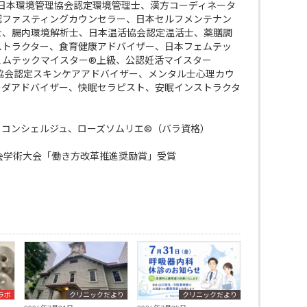
 日本環境管理協会認定環境管理士、漢方コーディネータ
認ファスティングカウンセラー、日本セルフメンテナン
士、腸内環境解析士、日本温活協会認定温活士、薬膳調
ストラクター、食育健康アドバイザー、日本フェムテッ
ェムテックマイスター®上級、公認妊活マイスター
ケア協会認定スキンケアアドバイザー、メンタル士心理カウ
ーダアドバイザー、快眠セラピスト、安眠インストラクタ
・コンシェルジュ、ローズソムリエ®（バラ資格）
会学術大会「働き方改革推進奨励賞」受賞
ラボ
クリニックだより
クリニックだより