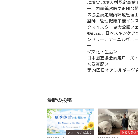
環境省 環境人材認定事業
ー、内面美容医学財団公
ス協会認定腸内環境管理
整師、管理健康栄養イン
クマイスター協会公認フ
®Basic、日本スキン
ンセラー、アーユルヴェ
ー
＜文化・生活＞
日本園芸協会認定ローズ
＜受賞歴＞
第74回日本アレルギー学
最新の投稿
クリニックだより
からだ整え