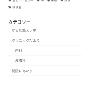
苦しい 息切れ
薬
薬膳
講演
講演会
カテゴリー
からだ整えラボ
クリニックだより
内科
皮膚科
開院にあたり