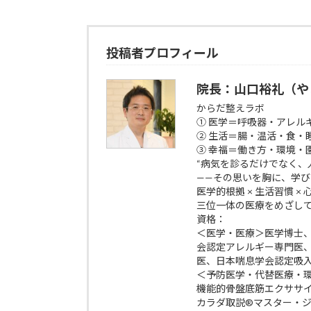
投稿者プロフィール
院長：山口裕礼（や
からだ整えラボ
① 医学＝呼吸器・アレル
② 生活＝腸・温活・食・
③ 幸福＝働き方・環境・
“病気を診るだけでなく、
——その思いを胸に、学
医学的根拠 × 生活習慣 ×
三位一体の医療をめざし
資格：
＜医学・医療＞医学博士
会認定アレルギー専門医
医、日本喘息学会認定吸
＜予防医学・代替医療・
機能的骨盤底筋エクササイズp
カラダ取説®マスター・