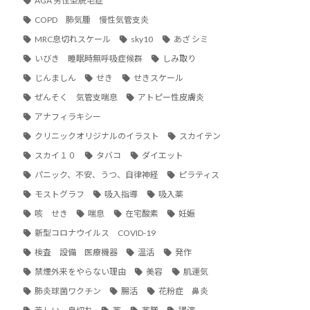
AGA 男性型脱毛症
COPD 肺気腫 慢性気管支炎
MRC息切れスケール
sky10
あざ シミ
いびき 睡眠時無呼吸症候群
しみ取り
じんましん
せき
せきスケール
ぜんそく 気管支喘息
アトピー性皮膚炎
アナフィラキシー
クリニックオリジナルのイラスト
スカイテン
スカイ１０
タバコ
ダイエット
パニック、不安、うつ、自律神経
ピラティス
モストグラフ
吸入指導
吸入薬
咳 せき
喘息
在宅酸素
妊娠
新型コロナウイルス COVID-19
検査 設備 医療機器
温活
発作
禁煙外来をやらない理由
美容
肌運気
肺炎球菌ワクチン
腸活
花粉症 鼻炎