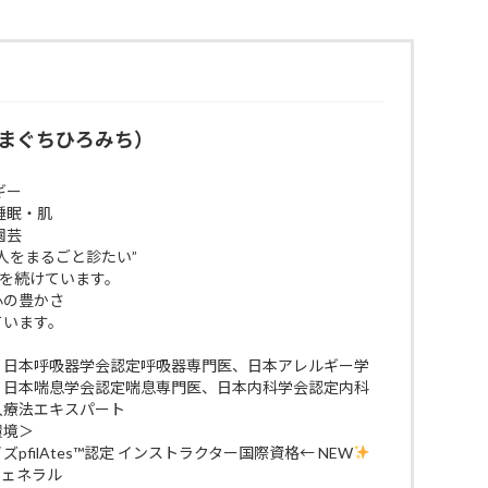
まぐちひろみち）
ギー
睡眠・肌
園芸
人をまるごと診たい”
びを続けています。
 心の豊かさ
ています。
、日本呼吸器学会認定呼吸器専門医、日本アレルギー学
、日本喘息学会認定喘息専門医、日本内科学会認定内科
入療法エキスパート
環境＞
filAtes™認定 インストラクター国際資格← NEW
ジェネラル