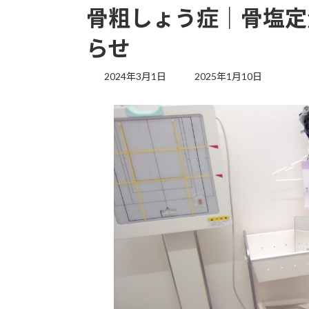
骨粗しょう症｜骨塩定
らせ
最
2024年3月1日
2025年1月10日
終
更
新
日
時
: