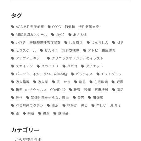
タグ
AGA 男性型脱毛症
COPD 肺気腫 慢性気管支炎
MRC息切れスケール
sky10
あざ シミ
いびき 睡眠時無呼吸症候群
しみ取り
じんましん
せき
せきスケール
ぜんそく 気管支喘息
アトピー性皮膚炎
アナフィラキシー
クリニックオリジナルのイラスト
スカイテン
スカイ１０
タバコ
ダイエット
パニック、不安、うつ、自律神経
ピラティス
モストグラフ
吸入指導
吸入薬
咳 せき
喘息
在宅酸素
妊娠
新型コロナウイルス COVID-19
検査 設備 医療機器
温活
発作
禁煙外来をやらない理由
美容
肌運気
肺炎球菌ワクチン
腸活
花粉症 鼻炎
苦しい 息切れ
薬
薬膳
講演
講演会
カテゴリー
からだ整えラボ