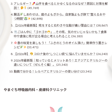
アレルギー？
山芋を食べるとかゆくなるのはなぜ？原因と対策を解
説！
(45,769)
腸活
しあわせは、庭のよもぎから。自家製よもぎ餅で“整えるおや
つ時間”
(42,898)
【2026年最新版】咳をすると右わきや左脇が痛い理由とは？
(38,867)
ごはん中に「ゴホゴホ
」…その咳、気のせいじゃないかも？食事
中や食後に咳が出る場合に考えられること
(36,183)
春の味覚を楽しもう！「ふきのとうのオイル漬け」簡単作り置きレ
シピ
(33,471)
【2026年】
コロナ後の"しつこい痰"に悩んでいませんか？
(26,243)
2026年最新版｜知っているとメリットあり！エナジアとテリルジーの
違いについて（ぜんそく編）。
(25,343)
動画で分かる！レルベアとテリルジーの使い分け
(23,341)
やまぐち呼吸器内科・皮膚科クリニック