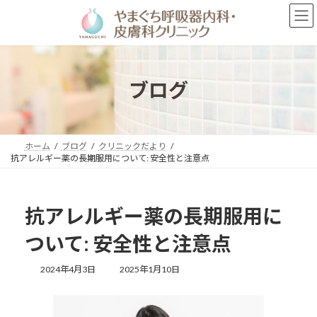
コ
ナ
ン
ビ
テ
ゲ
ン
ー
ツ
シ
へ
ョ
ブログ
ス
ン
キ
に
ッ
移
プ
動
ホーム
ブログ
クリニックだより
抗アレルギー薬の長期服用について: 安全性と注意点
抗アレルギー薬の長期服用に
ついて: 安全性と注意点
最
2024年4月3日
2025年1月10日
終
更
新