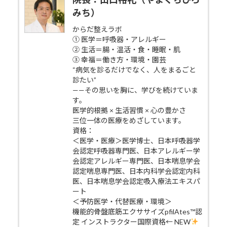
みち）
からだ整えラボ
① 医学＝呼吸器・アレルギー
② 生活＝腸・温活・食・睡眠・肌
③ 幸福＝働き方・環境・園芸
“病気を診るだけでなく、人をまるごと
診たい”
——その思いを胸に、学びを続けていま
す。
医学的根拠 × 生活習慣 × 心の豊かさ
三位一体の医療をめざしています。
資格：
＜医学・医療＞医学博士、日本呼吸器学
会認定呼吸器専門医、日本アレルギー学
会認定アレルギー専門医、日本喘息学会
認定喘息専門医、日本内科学会認定内科
医、日本喘息学会認定吸入療法エキスパ
ート
＜予防医学・代替医療・環境＞
機能的骨盤底筋エクササイズpfilAtes™認
定 インストラクター国際資格← NEW