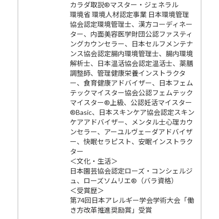
カラダ取説®マスター・ジェネラル
環境省 環境人材認定事業 日本環境管理
協会認定環境管理士、漢方コーディネー
ター、内面美容医学財団公認ファスティ
ングカウンセラー、日本セルフメンテナ
ンス協会認定腸内環境管理士、腸内環境
解析士、日本温活協会認定温活士、薬膳
調整師、管理健康栄養インストラクタ
ー、食育健康アドバイザー、日本フェム
テックマイスター協会公認フェムテック
マイスター®上級、公認妊活マイスター
®Basic、日本スキンケア協会認定スキン
ケアアドバイザー、メンタル士心理カウ
ンセラー、アーユルヴェーダアドバイザ
ー、快眠セラピスト、安眠インストラク
ター
＜文化・生活＞
日本園芸協会認定ローズ・コンシェルジ
ュ、ローズソムリエ®（バラ資格）
＜受賞歴＞
第74回日本アレルギー学会学術大会「働
き方改革推進奨励賞」受賞