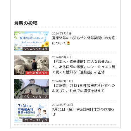
最新の投稿
2026年8月7日
夏季休診のお知らせと休診期間中の対応
について
クリニックだより
2026年8月2日
【六本木・森美術館】巨大な骸骨の山
と、ある医師の考察。ロン・ミュエク展
で覚えた猛烈な「違和感」の正体
からだ整えラボ
2026年7月31日
【ご報告】7月31日 呼吸器内科休診への
お詫びと、札幌での講演を終えて
クリニックだより
2026年7月28日
7月31日（金）呼吸器内科休診のお知ら
せ
クリニックだより