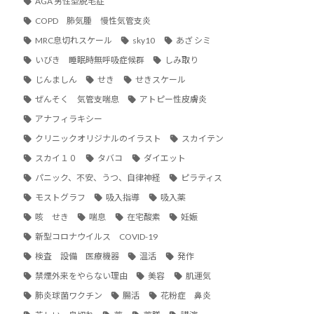
AGA 男性型脱毛症
COPD 肺気腫 慢性気管支炎
MRC息切れスケール
sky10
あざ シミ
いびき 睡眠時無呼吸症候群
しみ取り
じんましん
せき
せきスケール
ぜんそく 気管支喘息
アトピー性皮膚炎
アナフィラキシー
クリニックオリジナルのイラスト
スカイテン
スカイ１０
タバコ
ダイエット
パニック、不安、うつ、自律神経
ピラティス
モストグラフ
吸入指導
吸入薬
咳 せき
喘息
在宅酸素
妊娠
新型コロナウイルス COVID-19
検査 設備 医療機器
温活
発作
禁煙外来をやらない理由
美容
肌運気
肺炎球菌ワクチン
腸活
花粉症 鼻炎