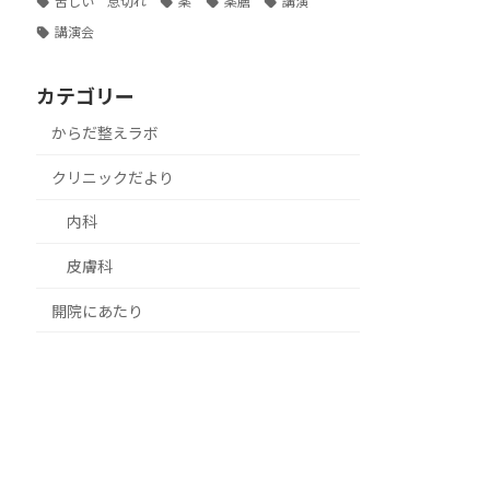
苦しい 息切れ
薬
薬膳
講演
講演会
カテゴリー
からだ整えラボ
クリニックだより
内科
皮膚科
開院にあたり