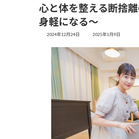
心と体を整える断捨離
身軽になる～
最
2024年12月24日
2025年1月9日
終
更
新
日
時
: