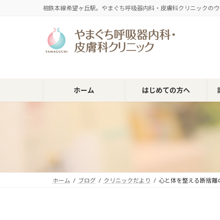
コ
ナ
相鉄本線希望ヶ丘駅。やまぐち呼吸器内科・皮膚科クリニックのウ
ン
ビ
テ
ゲ
ン
ー
ツ
シ
へ
ョ
ス
ン
キ
に
ホーム
はじめての方へ
ッ
移
プ
動
ホーム
ブログ
クリニックだより
心と体を整える断捨離