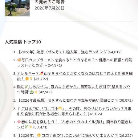
の発表のご報告
2026年7月26日
人気投稿 トップ10
【2026年】喘息（ぜんそく）吸入薬 強さランキング
(64,012)
毎日カップラーメンを食べるとどうなるの？〜健康への影響と病気
リストまとめ
〜
(54,371)
アレルギー？
山芋を食べるとかゆくなるのはなぜ？原因と対策を解
説！
(45,792)
腸活
しあわせは、庭のよもぎから。自家製よもぎ餅で“整えるおや
つ時間”
(42,900)
【2026年最新版】咳をすると右わきや左脇が痛い理由とは？
(38,872)
ごはん中に「ゴホゴホ
」…その咳、気のせいじゃないかも？食事
中や食後に咳が出る場合に考えられること
(36,186)
春の味覚を楽しもう！「ふきのとうのオイル漬け」簡単作り置きレ
シピ
(33,471)
【2026年】
コロナ後の"しつこい痰"に悩んでいませんか？
(26,255)