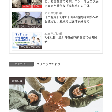
と、ある医師の考察。ロン・ミュエク展
で覚えた猛烈な「違和感」の正体
からだ整えラボ
2026年7月31日
【ご報告】7月31日 呼吸器内科休診への
お詫びと、札幌での講演を終えて
クリニックだより
2026年7月28日
7月31日（金）呼吸器内科休診のお知ら
せ
クリニックだより
クリニックだより
カテゴリー
前の記事