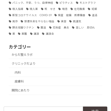
パニック、不安、うつ、自律神経
ピラティス
モストグラフ
吸入指導
吸入薬
咳 せき
喘息
在宅酸素
妊娠
新型コロナウイルス COVID-19
検査 設備 医療機器
温活
発作
禁煙外来をやらない理由
美容
肌運気
肺炎球菌ワクチン
腸活
花粉症 鼻炎
苦しい 息切れ
薬
薬膳
講演
講演会
カテゴリー
からだ整えラボ
クリニックだより
内科
皮膚科
開院にあたり
検