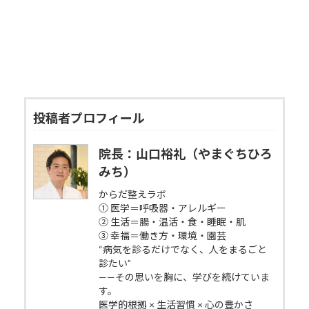
投稿者プロフィール
院長：山口裕礼（やまぐちひろ
みち）
からだ整えラボ
① 医学＝呼吸器・アレルギー
② 生活＝腸・温活・食・睡眠・肌
③ 幸福＝働き方・環境・園芸
“病気を診るだけでなく、人をまるごと
診たい”
——その思いを胸に、学びを続けていま
す。
医学的根拠 × 生活習慣 × 心の豊かさ