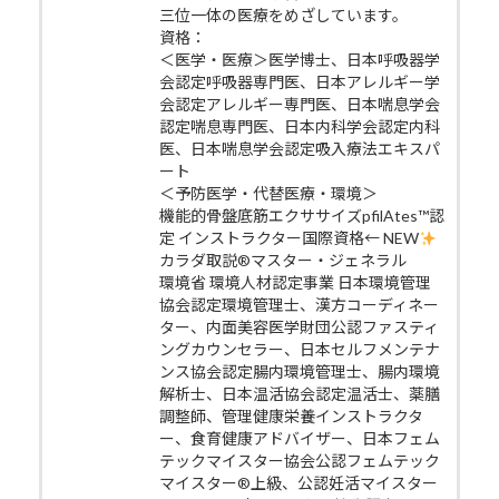
三位一体の医療をめざしています。
資格：
＜医学・医療＞医学博士、日本呼吸器学
会認定呼吸器専門医、日本アレルギー学
会認定アレルギー専門医、日本喘息学会
認定喘息専門医、日本内科学会認定内科
医、日本喘息学会認定吸入療法エキスパ
ート
＜予防医学・代替医療・環境＞
機能的骨盤底筋エクササイズpfilAtes™認
定 インストラクター国際資格← NEW
カラダ取説®マスター・ジェネラル
環境省 環境人材認定事業 日本環境管理
協会認定環境管理士、漢方コーディネー
ター、内面美容医学財団公認ファスティ
ングカウンセラー、日本セルフメンテナ
ンス協会認定腸内環境管理士、腸内環境
解析士、日本温活協会認定温活士、薬膳
調整師、管理健康栄養インストラクタ
ー、食育健康アドバイザー、日本フェム
テックマイスター協会公認フェムテック
マイスター®上級、公認妊活マイスター