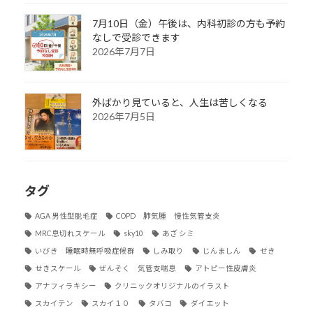
7月10日（金）午後は、内科初診の方も予約
なしで受診できます
2026年7月7日
外ばかり見ていると、人生は苦しくなる
2026年7月5日
タグ
AGA 男性型脱毛症
COPD 肺気腫 慢性気管支炎
MRC息切れスケール
sky10
あざ シミ
いびき 睡眠時無呼吸症候群
しみ取り
じんましん
せき
せきスケール
ぜんそく 気管支喘息
アトピー性皮膚炎
アナフィラキシー
クリニックオリジナルのイラスト
スカイテン
スカイ１０
タバコ
ダイエット