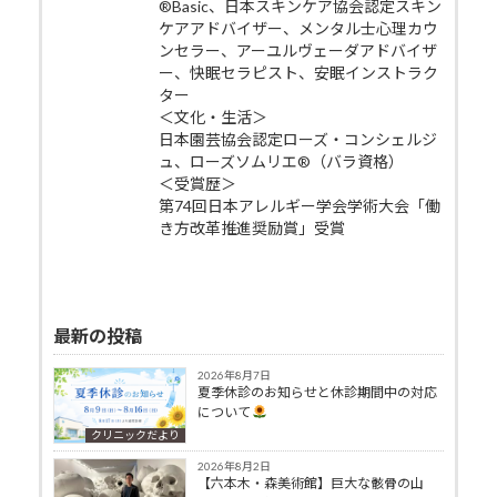
®Basic、日本スキンケア協会認定スキン
ケアアドバイザー、メンタル士心理カウ
ンセラー、アーユルヴェーダアドバイザ
ー、快眠セラピスト、安眠インストラク
ター
＜文化・生活＞
日本園芸協会認定ローズ・コンシェルジ
ュ、ローズソムリエ®（バラ資格）
＜受賞歴＞
第74回日本アレルギー学会学術大会「働
き方改革推進奨励賞」受賞
最新の投稿
2026年8月7日
夏季休診のお知らせと休診期間中の対応
について
クリニックだより
2026年8月2日
【六本木・森美術館】巨大な骸骨の山