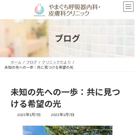
コ
ナ
ン
ビ
テ
ゲ
ン
ー
ツ
シ
へ
ョ
ブログ
ス
ン
キ
に
ッ
移
プ
動
ホーム
ブログ
クリニックだより
未知の先への一歩：共に見つける希望の光
未知の先への一歩：共に見つ
ける希望の光
最
2025年1月7日
2025年1月7日
終
更
新