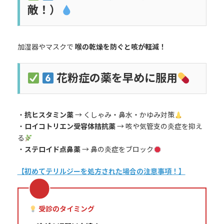
敵！）
加湿器やマスクで
喉の乾燥を防ぐと咳が軽減！
花粉症の薬を早めに服用
・
抗ヒスタミン薬
→ くしゃみ・鼻水・かゆみ対策
・
ロイコトリエン受容体拮抗薬
→ 咳や気管支の炎症を抑え
る
・
ステロイド点鼻薬
→ 鼻の炎症をブロック
【初めてテリルジーを処方された場合の注意事項！】
受診のタイミング