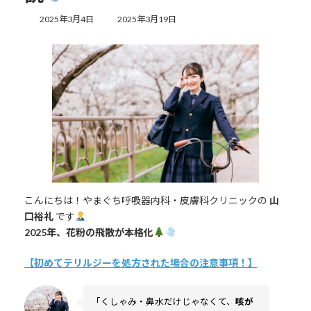
最
2025年3月4日
2025年3月19日
終
更
新
日
時
:
こんにちは！やまぐち呼吸器内科・皮膚科クリニックの
山
口裕礼
です
2025年、花粉の飛散が本格化
【初めてテリルジーを処方された場合の注意事項！】
「くしゃみ・鼻水だけじゃなくて、
咳が