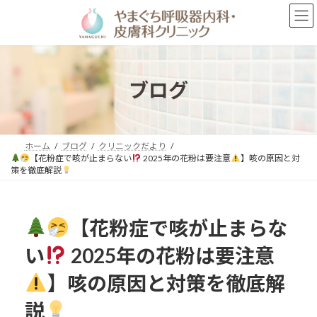
コ
ナ
ン
ビ
テ
ゲ
ン
ー
ツ
シ
へ
ョ
ブログ
ス
ン
キ
に
ッ
移
プ
動
ホーム
ブログ
クリニックだより
【花粉症で咳が止まらない
2025年の花粉は要注意
】咳の原因と対
策を徹底解説
【花粉症で咳が止まらな
い
2025年の花粉は要注意
】咳の原因と対策を徹底解
説