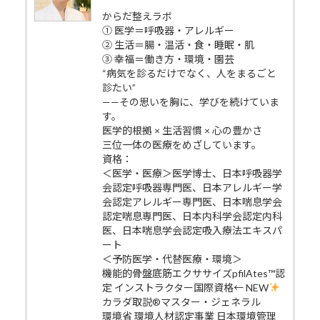
からだ整えラボ
① 医学＝呼吸器・アレルギー
② 生活＝腸・温活・食・睡眠・肌
③ 幸福＝働き方・環境・園芸
“病気を診るだけでなく、人をまるごと
診たい”
——その思いを胸に、学びを続けていま
す。
医学的根拠 × 生活習慣 × 心の豊かさ
三位一体の医療をめざしています。
資格：
＜医学・医療＞医学博士、日本呼吸器学
会認定呼吸器専門医、日本アレルギー学
会認定アレルギー専門医、日本喘息学会
認定喘息専門医、日本内科学会認定内科
医、日本喘息学会認定吸入療法エキスパ
ート
＜予防医学・代替医療・環境＞
機能的骨盤底筋エクササイズpfilAtes™認
定 インストラクター国際資格← NEW
カラダ取説®マスター・ジェネラル
環境省 環境人材認定事業 日本環境管理