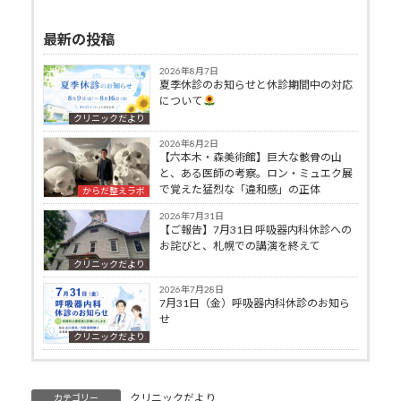
最新の投稿
2026年8月7日
夏季休診のお知らせと休診期間中の対応
について
クリニックだより
2026年8月2日
【六本木・森美術館】巨大な骸骨の山
と、ある医師の考察。ロン・ミュエク展
で覚えた猛烈な「違和感」の正体
からだ整えラボ
2026年7月31日
【ご報告】7月31日 呼吸器内科休診への
お詫びと、札幌での講演を終えて
クリニックだより
2026年7月28日
7月31日（金）呼吸器内科休診のお知ら
せ
クリニックだより
クリニックだより
カテゴリー