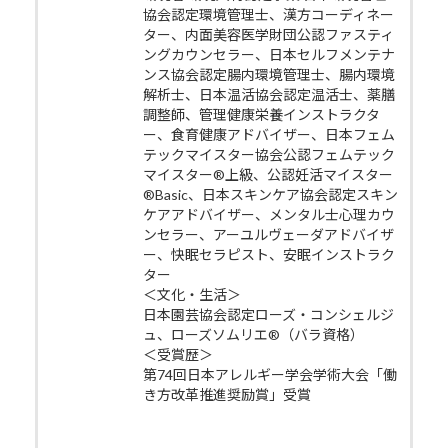
協会認定環境管理士、漢方コーディネー
ター、内面美容医学財団公認ファスティ
ングカウンセラー、日本セルフメンテナ
ンス協会認定腸内環境管理士、腸内環境
解析士、日本温活協会認定温活士、薬膳
調整師、管理健康栄養インストラクタ
ー、食育健康アドバイザー、日本フェム
テックマイスター協会公認フェムテック
マイスター®上級、公認妊活マイスター
®Basic、日本スキンケア協会認定スキン
ケアアドバイザー、メンタル士心理カウ
ンセラー、アーユルヴェーダアドバイザ
ー、快眠セラピスト、安眠インストラク
ター
＜文化・生活＞
日本園芸協会認定ローズ・コンシェルジ
ュ、ローズソムリエ®（バラ資格）
＜受賞歴＞
第74回日本アレルギー学会学術大会「働
き方改革推進奨励賞」受賞