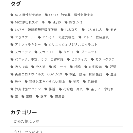
タグ
AGA 男性型脱毛症
COPD 肺気腫 慢性気管支炎
MRC息切れスケール
sky10
あざ シミ
いびき 睡眠時無呼吸症候群
しみ取り
じんましん
せき
せきスケール
ぜんそく 気管支喘息
アトピー性皮膚炎
アナフィラキシー
クリニックオリジナルのイラスト
スカイテン
スカイ１０
タバコ
ダイエット
パニック、不安、うつ、自律神経
ピラティス
モストグラフ
吸入指導
吸入薬
咳 せき
喘息
在宅酸素
妊娠
新型コロナウイルス COVID-19
検査 設備 医療機器
温活
発作
禁煙外来をやらない理由
美容
肌運気
肺炎球菌ワクチン
腸活
花粉症 鼻炎
苦しい 息切れ
薬
薬膳
講演
講演会
カテゴリー
からだ整えラボ
クリニックだより