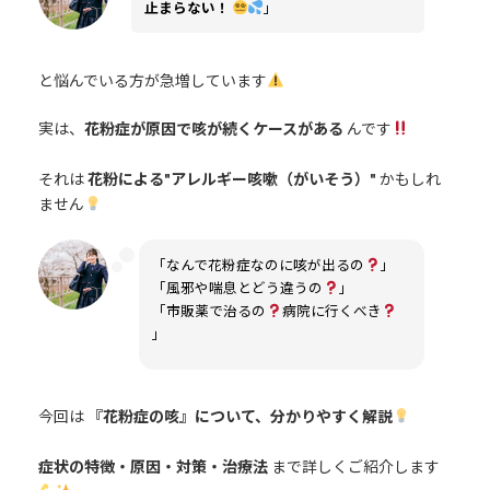
止まらない！
」
と悩んでいる方が急増しています
実は、
花粉症が原因で咳が続くケースがある
んです
それは
花粉による"アレルギー咳嗽（がいそう）"
かもしれ
ません
「なんで花粉症なのに咳が出るの
」
「風邪や喘息とどう違うの
」
「市販薬で治るの
病院に行くべき
」
今回は
『花粉症の咳』について、分かりやすく解説
症状の特徴・原因・対策・治療法
まで詳しくご紹介します