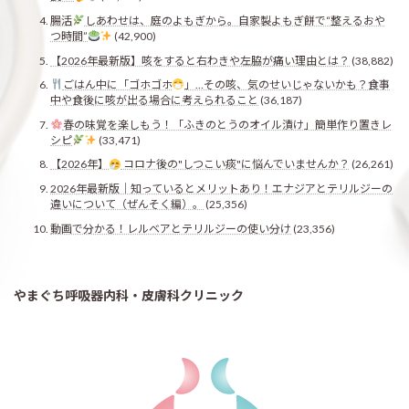
腸活
しあわせは、庭のよもぎから。自家製よもぎ餅で“整えるおや
つ時間”
(42,900)
【2026年最新版】咳をすると右わきや左脇が痛い理由とは？
(38,882)
ごはん中に「ゴホゴホ
」…その咳、気のせいじゃないかも？食事
中や食後に咳が出る場合に考えられること
(36,187)
春の味覚を楽しもう！「ふきのとうのオイル漬け」簡単作り置きレ
シピ
(33,471)
【2026年】
コロナ後の"しつこい痰"に悩んでいませんか？
(26,261)
2026年最新版｜知っているとメリットあり！エナジアとテリルジーの
違いについて（ぜんそく編）。
(25,356)
動画で分かる！レルベアとテリルジーの使い分け
(23,356)
やまぐち呼吸器内科・皮膚科クリニック