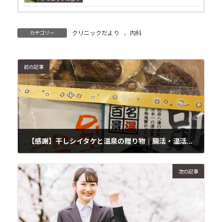
クリニックだより
、
内科
カテゴリー
前の記事
【感謝】干しシイタケと温泉の贈り物｜腸活・温活にうれしい自然の力
2025年4月1日
次の記事