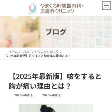
コ
ナ
ン
ビ
テ
ゲ
ン
ー
ツ
シ
へ
ョ
ブログ
ス
ン
キ
に
ッ
移
プ
動
ホーム
ブログ
クリニックだより
【2025年最新版】咳をすると胸が痛い理由とは？
【2025年最新版】咳をすると
胸が痛い理由とは？
最
2025年4月1日
2025年4月1日
終
更
新