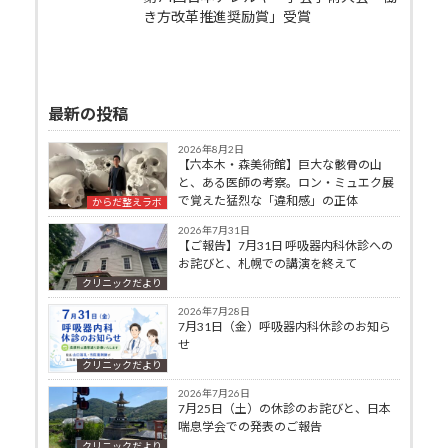
き方改革推進奨励賞」受賞
最新の投稿
2026年8月2日
【六本木・森美術館】巨大な骸骨の山
と、ある医師の考察。ロン・ミュエク展
で覚えた猛烈な「違和感」の正体
からだ整えラボ
2026年7月31日
【ご報告】7月31日 呼吸器内科休診への
お詫びと、札幌での講演を終えて
クリニックだより
2026年7月28日
7月31日（金）呼吸器内科休診のお知ら
せ
クリニックだより
2026年7月26日
7月25日（土）の休診のお詫びと、日本
喘息学会での発表のご報告
クリニックだより