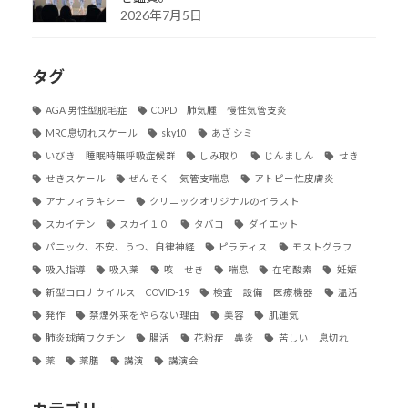
2026年7月5日
タグ
AGA 男性型脱毛症
COPD 肺気腫 慢性気管支炎
MRC息切れスケール
sky10
あざ シミ
いびき 睡眠時無呼吸症候群
しみ取り
じんましん
せき
せきスケール
ぜんそく 気管支喘息
アトピー性皮膚炎
アナフィラキシー
クリニックオリジナルのイラスト
スカイテン
スカイ１０
タバコ
ダイエット
パニック、不安、うつ、自律神経
ピラティス
モストグラフ
吸入指導
吸入薬
咳 せき
喘息
在宅酸素
妊娠
新型コロナウイルス COVID-19
検査 設備 医療機器
温活
発作
禁煙外来をやらない理由
美容
肌運気
肺炎球菌ワクチン
腸活
花粉症 鼻炎
苦しい 息切れ
薬
薬膳
講演
講演会