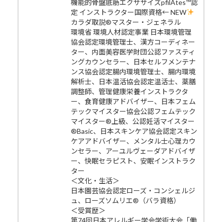
機能的骨盤底筋エクササイズpfilAtes™認
定 インストラクター国際資格← NEW
カラダ取説®マスター・ジェネラル
環境省 環境人材認定事業 日本環境管理
協会認定環境管理士、漢方コーディネー
ター、内面美容医学財団公認ファスティ
ングカウンセラー、日本セルフメンテナ
ンス協会認定腸内環境管理士、腸内環境
解析士、日本温活協会認定温活士、薬膳
調整師、管理健康栄養インストラクタ
ー、食育健康アドバイザー、日本フェム
テックマイスター協会公認フェムテック
マイスター®上級、公認妊活マイスター
®Basic、日本スキンケア協会認定スキン
ケアアドバイザー、メンタル士心理カウ
ンセラー、アーユルヴェーダアドバイザ
ー、快眠セラピスト、安眠インストラク
ター
＜文化・生活＞
日本園芸協会認定ローズ・コンシェルジ
ュ、ローズソムリエ®（バラ資格）
＜受賞歴＞
第74回日本アレルギー学会学術大会「働