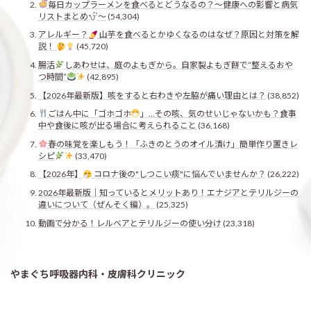
毎日カップラーメンを食べるとどうなるの？〜健康への影響と病気
リストまとめ
〜
(54,304)
アレルギー？
山芋を食べるとかゆくなるのはなぜ？原因と対策を解
説！
(45,720)
腸活
しあわせは、庭のよもぎから。自家製よもぎ餅で“整えるおや
つ時間”
(42,895)
【2026年最新版】咳をすると右わきや左脇が痛い理由とは？
(38,852)
ごはん中に「ゴホゴホ
」…その咳、気のせいじゃないかも？食事
中や食後に咳が出る場合に考えられること
(36,168)
春の味覚を楽しもう！「ふきのとうのオイル漬け」簡単作り置きレ
シピ
(33,470)
【2026年】
コロナ後の"しつこい痰"に悩んでいませんか？
(26,222)
2026年最新版｜知っているとメリットあり！エナジアとテリルジーの
違いについて（ぜんそく編）。
(25,325)
動画で分かる！レルベアとテリルジーの使い分け
(23,318)
やまぐち呼吸器内科・皮膚科クリニック