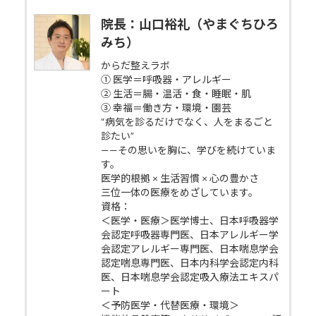
院長：山口裕礼（やまぐちひろ
みち）
からだ整えラボ
① 医学＝呼吸器・アレルギー
② 生活＝腸・温活・食・睡眠・肌
③ 幸福＝働き方・環境・園芸
“病気を診るだけでなく、人をまるごと
診たい”
——その思いを胸に、学びを続けていま
す。
医学的根拠 × 生活習慣 × 心の豊かさ
三位一体の医療をめざしています。
資格：
＜医学・医療＞医学博士、日本呼吸器学
会認定呼吸器専門医、日本アレルギー学
会認定アレルギー専門医、日本喘息学会
認定喘息専門医、日本内科学会認定内科
医、日本喘息学会認定吸入療法エキスパ
ート
＜予防医学・代替医療・環境＞