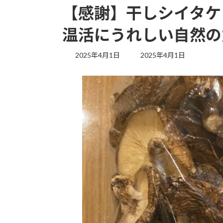
【感謝】干しシイタケ
温活にうれしい自然の
最
2025年4月1日
2025年4月1日
終
更
新
日
時
: