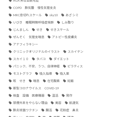
AGA 男性型脱毛症
COPD 肺気腫 慢性気管支炎
MRC息切れスケール
sky10
あざ シミ
いびき 睡眠時無呼吸症候群
しみ取り
じんましん
せき
せきスケール
ぜんそく 気管支喘息
アトピー性皮膚炎
アナフィラキシー
クリニックオリジナルのイラスト
スカイテン
スカイ１０
タバコ
ダイエット
パニック、不安、うつ、自律神経
ピラティス
モストグラフ
吸入指導
吸入薬
咳 せき
喘息
在宅酸素
妊娠
新型コロナウイルス COVID-19
検査 設備 医療機器
温活
発作
禁煙外来をやらない理由
美容
肌運気
肺炎球菌ワクチン
腸活
花粉症 鼻炎