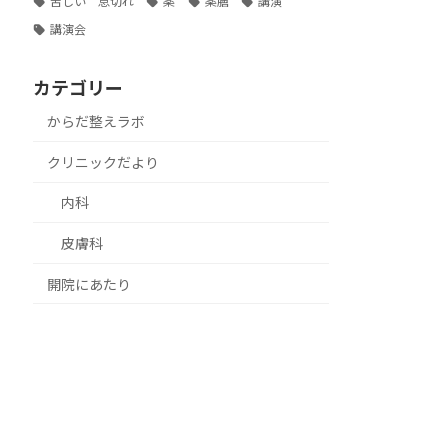
苦しい 息切れ
薬
薬膳
講演
講演会
カテゴリー
からだ整えラボ
クリニックだより
内科
皮膚科
開院にあたり