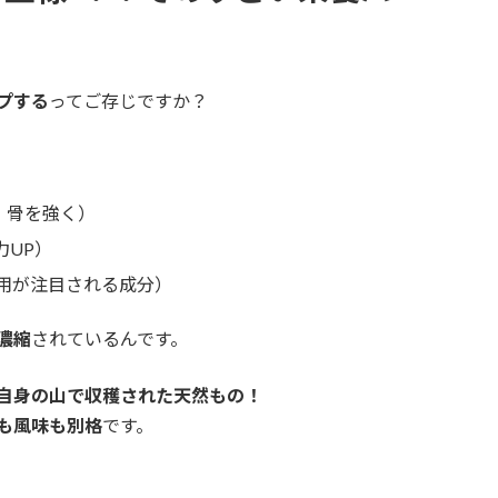
プする
ってご存じですか？
、骨を強く）
力UP）
用が注目される成分）
濃縮
されているんです。
自身の山で収穫された天然もの！
も風味も別格
です。