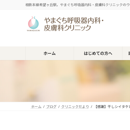
コ
ナ
相鉄本線希望ヶ丘駅。やまぐち呼吸器内科・皮膚科クリニックのウ
ン
ビ
テ
ゲ
ン
ー
ツ
シ
へ
ョ
ス
ン
キ
に
ホーム
はじめての方へ
ッ
移
プ
動
ホーム
ブログ
クリニックだより
【感謝】干しシイタケ