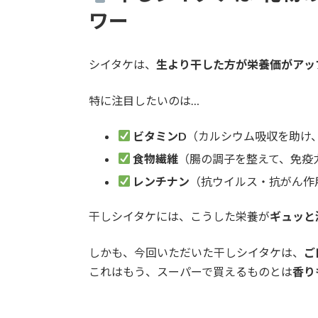
ワー
シイタケは、
生より干した方が栄養価がアッ
特に注目したいのは…
ビタミンD
（カルシウム吸収を助け
食物繊維
（腸の調子を整えて、免疫
レンチナン
（抗ウイルス・抗がん作
干しシイタケには、こうした栄養が
ギュッと
しかも、今回いただいた干しシイタケは、
ご
これはもう、スーパーで買えるものとは
香り