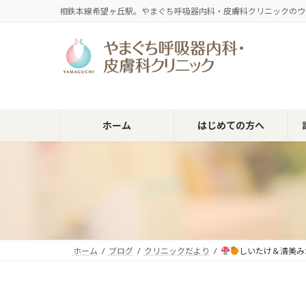
コ
ナ
相鉄本線希望ヶ丘駅。やまぐち呼吸器内科・皮膚科クリニックのウ
ン
ビ
テ
ゲ
ン
ー
ツ
シ
へ
ョ
ス
ン
キ
に
ホーム
はじめての方へ
ッ
移
プ
動
ホーム
ブログ
クリニックだより
しいたけ＆清美み