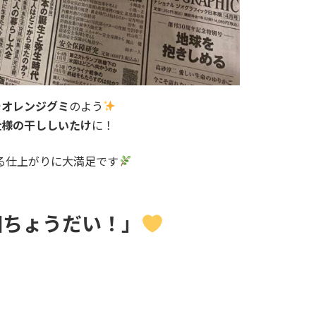
で
オレンジグミ
のよう
仕様の干ししいたけ
に！
る仕上がりに大満足です
個ちょうだい！」