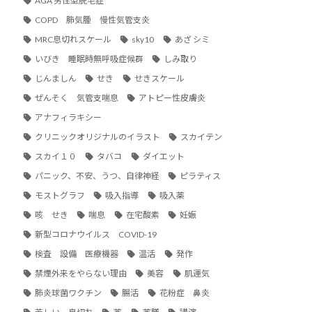
AGA 男性型脱毛症
COPD 肺気腫 慢性気管支炎
MRC息切れスケール
sky10
あざ シミ
いびき 睡眠時無呼吸症候群
しみ取り
じんましん
せき
せきスケール
ぜんそく 気管支喘息
アトピー性皮膚炎
アナフィラキシー
クリニックオリジナルのイラスト
スカイテン
スカイ１０
タバコ
ダイエット
パニック、不安、うつ、自律神経
ピラティス
モストグラフ
吸入指導
吸入薬
咳 せき
喘息
在宅酸素
妊娠
新型コロナウイルス COVID-19
検査 設備 医療機器
温活
発作
禁煙外来をやらない理由
美容
肌運気
肺炎球菌ワクチン
腸活
花粉症 鼻炎