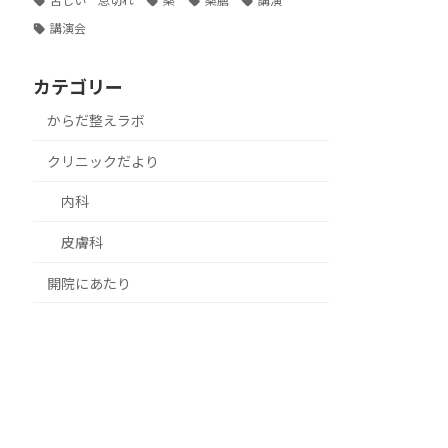
苦しい 息切れ
薬
薬膳
講演
講演会
カテゴリー
からだ整えラボ
クリニックだより
内科
皮膚科
開院にあたり