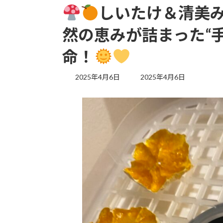
しいたけ＆清美
然の恵みが詰まった“
命！
最
2025年4月6日
2025年4月6日
終
更
新
日
時
: