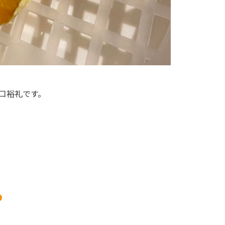
口裕礼です。
、
）