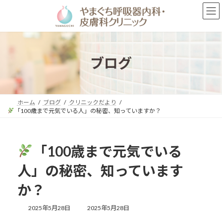
コ
ナ
ン
ビ
テ
ゲ
ン
ー
ツ
シ
へ
ョ
ブログ
ス
ン
キ
に
ッ
移
プ
動
ホーム
ブログ
クリニックだより
「100歳まで元気でいる人」の秘密、知っていますか？
「100歳まで元気でいる
人」の秘密、知っています
か？
最
2025年5月28日
2025年5月28日
終