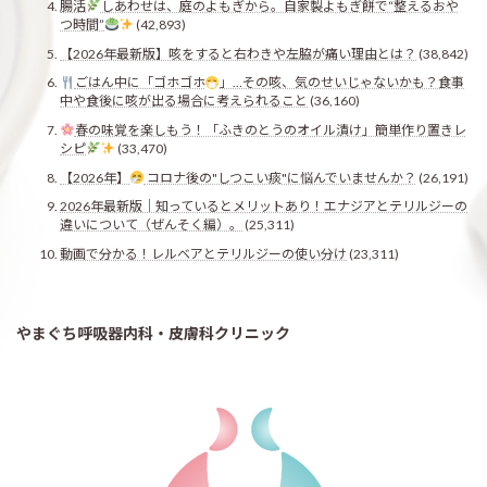
腸活
しあわせは、庭のよもぎから。自家製よもぎ餅で“整えるおや
つ時間”
(42,893)
【2026年最新版】咳をすると右わきや左脇が痛い理由とは？
(38,842)
ごはん中に「ゴホゴホ
」…その咳、気のせいじゃないかも？食事
中や食後に咳が出る場合に考えられること
(36,160)
春の味覚を楽しもう！「ふきのとうのオイル漬け」簡単作り置きレ
シピ
(33,470)
【2026年】
コロナ後の"しつこい痰"に悩んでいませんか？
(26,191)
2026年最新版｜知っているとメリットあり！エナジアとテリルジーの
違いについて（ぜんそく編）。
(25,311)
動画で分かる！レルベアとテリルジーの使い分け
(23,311)
やまぐち呼吸器内科・皮膚科クリニック