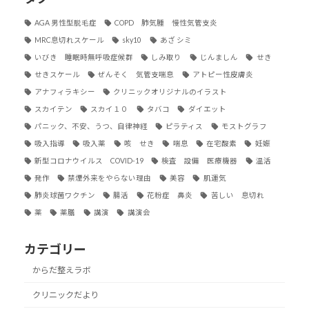
AGA 男性型脱毛症
COPD 肺気腫 慢性気管支炎
MRC息切れスケール
sky10
あざ シミ
いびき 睡眠時無呼吸症候群
しみ取り
じんましん
せき
せきスケール
ぜんそく 気管支喘息
アトピー性皮膚炎
アナフィラキシー
クリニックオリジナルのイラスト
スカイテン
スカイ１０
タバコ
ダイエット
パニック、不安、うつ、自律神経
ピラティス
モストグラフ
吸入指導
吸入薬
咳 せき
喘息
在宅酸素
妊娠
新型コロナウイルス COVID-19
検査 設備 医療機器
温活
発作
禁煙外来をやらない理由
美容
肌運気
肺炎球菌ワクチン
腸活
花粉症 鼻炎
苦しい 息切れ
薬
薬膳
講演
講演会
カテゴリー
からだ整えラボ
クリニックだより