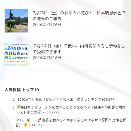
7月25日（土）の休診のお詫びと、日本喘息学会で
の発表のご報告
2026年7月26日
７月2４日（金）午後は、内科初診の方も予約なし
で受診できます
2026年7月16日
人気投稿 トップ10
【2026年】喘息（ぜんそく）吸入薬 強さランキング
(63,897)
毎日カップラーメンを食べるとどうなるの？〜健康への影響と病気
リストまとめ
〜
(54,277)
アレルギー？
山芋を食べるとかゆくなるのはなぜ？原因と対策を解
説！
(45,675)