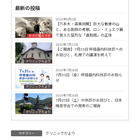
最新の投稿
2026年8月2日
【六本木・森美術館】巨大な骸骨の山
と、ある医師の考察。ロン・ミュエク展
で覚えた猛烈な「違和感」の正体
からだ整えラボ
2026年7月31日
【ご報告】7月31日 呼吸器内科休診への
お詫びと、札幌での講演を終えて
クリニックだより
2026年7月28日
7月31日（金）呼吸器内科休診のお知ら
せ
クリニックだより
2026年7月26日
7月25日（土）の休診のお詫びと、日本
喘息学会での発表のご報告
クリニックだより
クリニックだより
カテゴリー