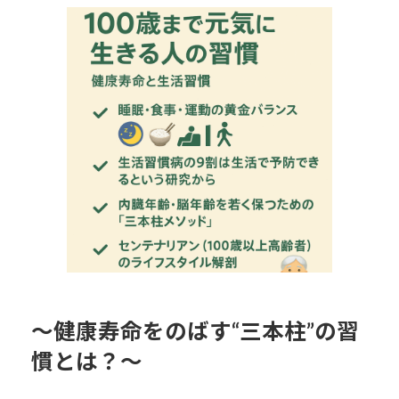
更
新
日
時
:
～健康寿命をのばす“三本柱”の習
慣とは？～