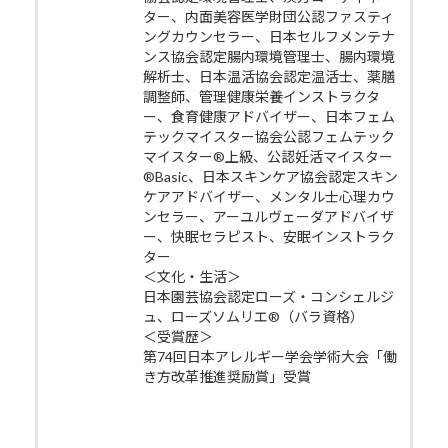
ター、内面美容医学財団公認ファスティ
ングカウンセラー、日本セルフメンテナ
ンス協会認定腸内環境管理士、腸内環境
解析士、日本温活協会認定温活士、薬膳
調整師、管理健康栄養インストラクタ
ー、食育健康アドバイザー、日本フェム
テックマイスター協会公認フェムテック
マイスター®上級、公認妊活マイスター
®Basic、日本スキンケア協会認定スキン
ケアアドバイザー、メンタル士心理カウ
ンセラー、アーユルヴェーダアドバイザ
ー、快眠セラピスト、安眠インストラク
ター
＜文化・生活＞
日本園芸協会認定ローズ・コンシェルジ
ュ、ローズソムリエ®（バラ資格）
＜受賞歴＞
第74回日本アレルギー学会学術大会「働
き方改革推進奨励賞」受賞