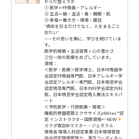
からだ整えラボ
① 医学＝呼吸器・アレルギー
② 生活＝腸・温活・食・睡眠・肌
③ 幸福＝働き方・環境・園芸
“病気を診るだけでなく、人をまるごと
診たい”
——その思いを胸に、学びを続けていま
す。
医学的根拠 × 生活習慣 × 心の豊かさ
三位一体の医療をめざしています。
資格：
＜医学・医療＞医学博士、日本呼吸器学
会認定呼吸器専門医、日本アレルギー学
会認定アレルギー専門医、日本喘息学会
認定喘息専門医、日本内科学会認定内科
医、日本喘息学会認定吸入療法エキスパ
ート
＜予防医学・代替医療・環境＞
機能的骨盤底筋エクササイズpfilAtes™認
定 インストラクター国際資格← NEW
カラダ取説®マスター・ジェネラル
環境省 環境人材認定事業 日本環境管理
協会認定環境管理士、漢方コーディネー