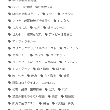
AGA 男性型脱毛症
COPD 肺気腫 慢性気管支炎
MRC息切れスケール
sky10
あざ シミ
いびき 睡眠時無呼吸症候群
しみ取り
じんましん
せき
せきスケール
ぜんそく 気管支喘息
アトピー性皮膚炎
アナフィラキシー
クリニックオリジナルのイラスト
スカイテン
スカイ１０
タバコ
ダイエット
パニック、不安、うつ、自律神経
ピラティス
モストグラフ
吸入指導
吸入薬
咳 せき
喘息
在宅酸素
妊娠
新型コロナウイルス COVID-19
検査 設備 医療機器
温活
発作
禁煙外来をやらない理由
美容
肌運気
肺炎球菌ワクチン
腸活
花粉症 鼻炎