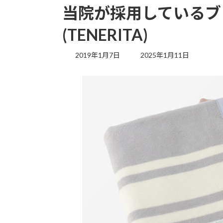
当院が採用しているブ
(TENERITA)
最
2019年1月7日
2025年1月11日
終
更
新
日
時
: