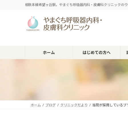
コ
ナ
相鉄本線希望ヶ丘駅。やまぐち呼吸器内科・皮膚科クリニックのウ
ン
ビ
テ
ゲ
ン
ー
ツ
シ
へ
ョ
ス
ン
キ
に
ホーム
はじめての方へ
ッ
移
プ
動
ホーム
ブログ
クリニックだより
当院が採用しているブラン