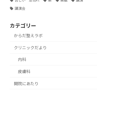
苦しい 息切れ
薬
薬膳
講演
講演会
カテゴリー
からだ整えラボ
クリニックだより
内科
皮膚科
開院にあたり