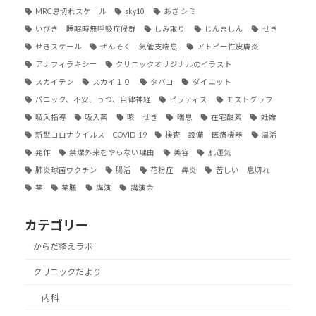
MRC息切れスケール
sky10
あざ シミ
いびき 睡眠時無呼吸症候群
しみ取り
じんましん
せき
せきスケール
ぜんそく 気管支喘息
アトピー性皮膚炎
アナフィラキシー
クリニックオリジナルのイラスト
スカイテン
スカイ１０
タバコ
ダイエット
パニック、不安、うつ、自律神経
ピラティス
モストグラフ
吸入指導
吸入薬
咳 せき
喘息
在宅酸素
妊娠
新型コロナウイルス COVID-19
検査 設備 医療機器
温活
発作
禁煙外来をやらない理由
美容
肌運気
肺炎球菌ワクチン
腸活
花粉症 鼻炎
苦しい 息切れ
薬
薬膳
講演
講演会
カテゴリー
からだ整えラボ
クリニックだより
内科