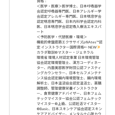
資格：
＜医学・医療＞医学博士、日本呼吸器学
会認定呼吸器専門医、日本アレルギー学
会認定アレルギー専門医、日本喘息学会
認定喘息専門医、日本内科学会認定内科
医、日本喘息学会認定吸入療法エキスパ
ート
＜予防医学・代替医療・環境＞
機能的骨盤底筋エクササイズpfilAtes™認
定 インストラクター国際資格← NEW
カラダ取説®マスター・ジェネラル
環境省 環境人材認定事業 日本環境管理
協会認定環境管理士、漢方コーディネー
ター、内面美容医学財団公認ファスティ
ングカウンセラー、日本セルフメンテナ
ンス協会認定腸内環境管理士、腸内環境
解析士、日本温活協会認定温活士、薬膳
調整師、管理健康栄養インストラクタ
ー、食育健康アドバイザー、日本フェム
テックマイスター協会公認フェムテック
マイスター®上級、公認妊活マイスター
®Basic、日本スキンケア協会認定スキン
ケアアドバイザー、メンタル士心理カウ