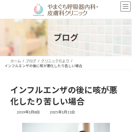
コ
ナ
ン
ビ
テ
ゲ
ン
ー
ツ
シ
へ
ョ
ブログ
ス
ン
キ
に
ッ
移
プ
動
ホーム
ブログ
クリニックだより
インフルエンザの後に咳が悪化したり苦しい場合
インフルエンザの後に咳が悪
化したり苦しい場合
最
2019年1月8日
2025年1月11日
終
更
新