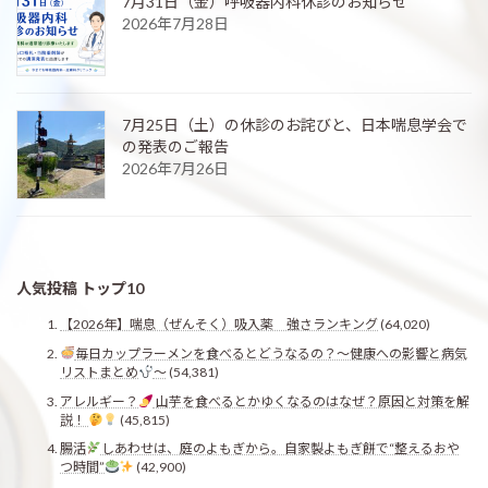
7月31日（金）呼吸器内科休診のお知らせ
2026年7月28日
7月25日（土）の休診のお詫びと、日本喘息学会で
の発表のご報告
2026年7月26日
人気投稿 トップ10
【2026年】喘息（ぜんそく）吸入薬 強さランキング
(64,020)
毎日カップラーメンを食べるとどうなるの？〜健康への影響と病気
リストまとめ
〜
(54,381)
アレルギー？
山芋を食べるとかゆくなるのはなぜ？原因と対策を解
説！
(45,815)
腸活
しあわせは、庭のよもぎから。自家製よもぎ餅で“整えるおや
つ時間”
(42,900)