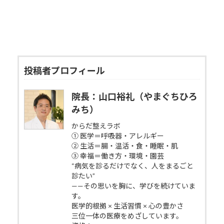
投稿者プロフィール
院長：山口裕礼（やまぐちひろ
みち）
からだ整えラボ
① 医学＝呼吸器・アレルギー
② 生活＝腸・温活・食・睡眠・肌
③ 幸福＝働き方・環境・園芸
“病気を診るだけでなく、人をまるごと
診たい”
——その思いを胸に、学びを続けていま
す。
医学的根拠 × 生活習慣 × 心の豊かさ
三位一体の医療をめざしています。