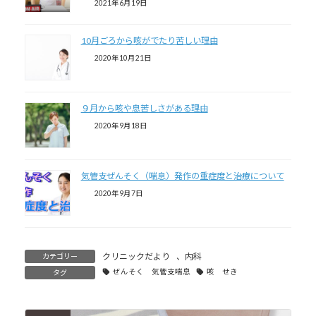
2021年6月19日
10月ごろから咳がでたり苦しい理由
2020年10月21日
９月から咳や息苦しさがある理由
2020年9月18日
気管支ぜんそく（喘息）発作の重症度と治療について
2020年9月7日
クリニックだより
、
内科
カテゴリー
ぜんそく 気管支喘息
咳 せき
タグ