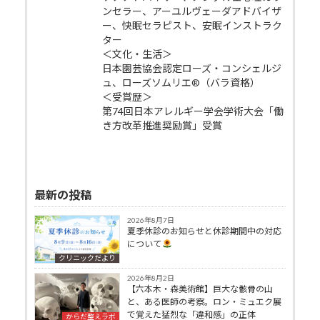
ンセラー、アーユルヴェーダアドバイザ
ー、快眠セラピスト、安眠インストラク
ター
＜文化・生活＞
日本園芸協会認定ローズ・コンシェルジ
ュ、ローズソムリエ®（バラ資格）
＜受賞歴＞
第74回日本アレルギー学会学術大会「働
き方改革推進奨励賞」受賞
最新の投稿
2026年8月7日
夏季休診のお知らせと休診期間中の対応
について
クリニックだより
2026年8月2日
【六本木・森美術館】巨大な骸骨の山
と、ある医師の考察。ロン・ミュエク展
で覚えた猛烈な「違和感」の正体
からだ整えラボ