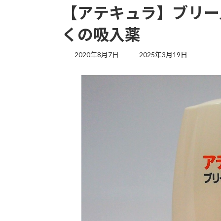
【アテキュラ】ブリー
くの吸入薬
最
2020年8月7日
2025年3月19日
終
更
新
日
時
: