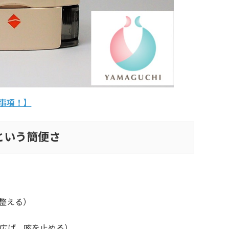
事項！】
という簡便さ
整える）
を広げ、咳を止める）