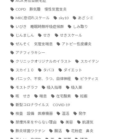
AGA 男性型脱毛症
COPD 肺気腫 慢性気管支炎
MRC息切れスケール
sky10
あざ シミ
いびき 睡眠時無呼吸症候群
しみ取り
じんましん
せき
せきスケール
ぜんそく 気管支喘息
アトピー性皮膚炎
アナフィラキシー
クリニックオリジナルのイラスト
スカイテン
スカイ１０
タバコ
ダイエット
パニック、不安、うつ、自律神経
ピラティス
モストグラフ
吸入指導
吸入薬
咳 せき
喘息
在宅酸素
妊娠
新型コロナウイルス COVID-19
検査 設備 医療機器
温活
発作
禁煙外来をやらない理由
美容
肌運気
肺炎球菌ワクチン
腸活
花粉症 鼻炎