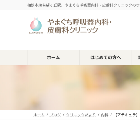
コ
ナ
相鉄本線希望ヶ丘駅。やまぐち呼吸器内科・皮膚科クリニックのウ
ン
ビ
テ
ゲ
ン
ー
ツ
シ
へ
ョ
ス
ン
キ
に
ホーム
はじめての方へ
ッ
移
プ
動
ホーム
ブログ
クリニックだより
内科
【アテキュラ】