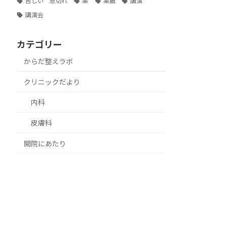
苦しい 息切れ
薬
薬膳
講演
講演会
カテゴリー
からだ整えラボ
クリニックだより
内科
皮膚科
開院にあたり