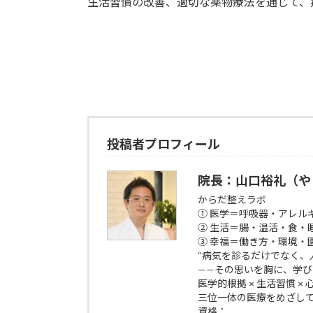
生活習慣の改善、適切な薬物療法を通じて、
投稿者プロフィール
院長：山口裕礼（や
からだ整えラボ
① 医学＝呼吸器・アレル
② 生活＝腸・温活・食・
③ 幸福＝働き方・環境・
“病気を診るだけでなく、
——その思いを胸に、学
医学的根拠 × 生活習慣 ×
三位一体の医療をめざし
資格：