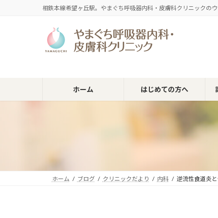
コ
ナ
相鉄本線希望ヶ丘駅。やまぐち呼吸器内科・皮膚科クリニックのウ
ン
ビ
テ
ゲ
ン
ー
ツ
シ
へ
ョ
ス
ン
キ
に
ホーム
はじめての方へ
ッ
移
プ
動
ホーム
ブログ
クリニックだより
内科
逆流性食道炎と