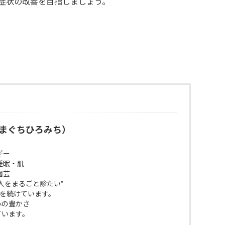
症状の改善を目指しましょう。
まぐちひろみち）
ギー
睡眠・肌
園芸
人をまるごと診たい”
びを続けています。
 心の豊かさ
ています。