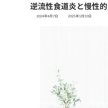
逆流性食道炎と慢性的
最
2024年4月7日
2025年1月10日
終
更
新
日
時
: