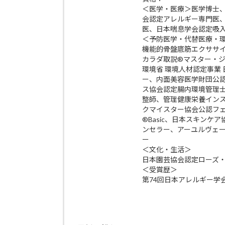
＜医学・医療＞医学博士
会認定アレルギー専門医
医、日本喘息学会認定吸
＜予防医学・代替医療・
機能的骨盤底筋エクササイズp
カラダ取説®マスター・
環境省 環境人材認定事業
ー、内面美容医学財団公
ス協会認定腸内環境管理
整師、管理健康栄養イン
クマイスター協会公認フ
®Basic、日本スキン
ンセラー、アーユルヴェ
ー
＜文化・生活＞
日本園芸協会認定ローズ
＜受賞歴＞
第74回日本アレルギー学