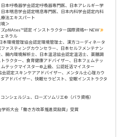
、日本呼吸器学会認定呼吸器専門医、日本アレルギー学
、日本喘息学会認定喘息専門医、日本内科学会認定内科
入療法エキスパート
環境＞
filAtes™認定 インストラクター国際資格← NEW
ジェネラル
 日本環境管理協会認定環境管理士、漢方コーディネータ
認ファスティングカウンセラー、日本セルフメンテナン
士、腸内環境解析士、日本温活協会認定温活士、薬膳調
ストラクター、食育健康アドバイザー、日本フェムテッ
ェムテックマイスター®上級、公認妊活マイスター
ケア協会認定スキンケアアドバイザー、メンタル士心理カウ
ーダアドバイザー、快眠セラピスト、安眠インストラクタ
・コンシェルジュ、ローズソムリエ®（バラ資格）
会学術大会「働き方改革推進奨励賞」受賞