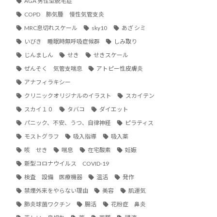
AGA 男性型脱毛症
COPD 肺気腫 慢性気管支炎
MRC息切れスケール
sky10
あざ シミ
いびき 睡眠時無呼吸症候群
しみ取り
じんましん
せき
せきスケール
ぜんそく 気管支喘息
アトピー性皮膚炎
アナフィラキシー
クリニックオリジナルのイラスト
スカイテン
スカイ１０
タバコ
ダイエット
パニック、不安、うつ、自律神経
ピラティス
モストグラフ
吸入指導
吸入薬
咳 せき
喘息
在宅酸素
妊娠
新型コロナウイルス COVID-19
検査 設備 医療機器
温活
発作
禁煙外来をやらない理由
美容
肌運気
肺炎球菌ワクチン
腸活
花粉症 鼻炎