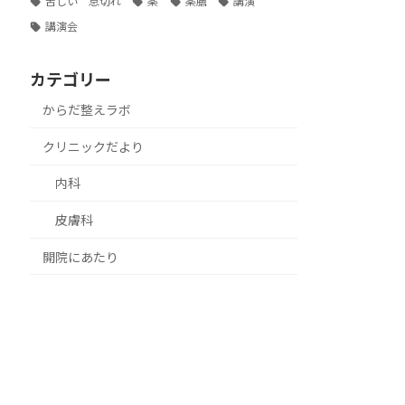
苦しい 息切れ
薬
薬膳
講演
講演会
カテゴリー
からだ整えラボ
クリニックだより
内科
皮膚科
開院にあたり