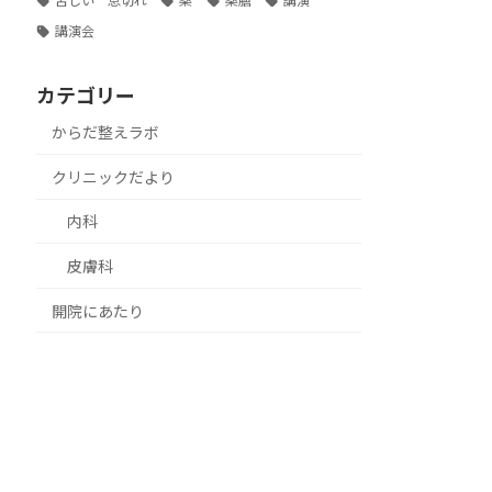
苦しい 息切れ
薬
薬膳
講演
講演会
カテゴリー
からだ整えラボ
クリニックだより
内科
皮膚科
開院にあたり