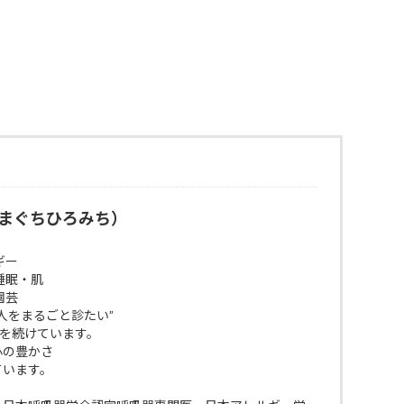
まぐちひろみち）
ギー
睡眠・肌
園芸
人をまるごと診たい”
びを続けています。
 心の豊かさ
ています。