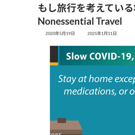
もし旅行を考えている場
Nonessential Travel
最
2020年5月19日
2025年1月11日
終
更
新
日
時
: