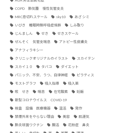
AGA 男性型脱毛症
COPD 肺気腫 慢性気管支炎
MRC息切れスケール
sky10
あざ シミ
いびき 睡眠時無呼吸症候群
しみ取り
じんましん
せき
せきスケール
ぜんそく 気管支喘息
アトピー性皮膚炎
アナフィラキシー
クリニックオリジナルのイラスト
スカイテン
スカイ１０
タバコ
ダイエット
パニック、不安、うつ、自律神経
ピラティス
モストグラフ
吸入指導
吸入薬
咳 せき
喘息
在宅酸素
妊娠
新型コロナウイルス COVID-19
検査 設備 医療機器
温活
発作
禁煙外来をやらない理由
美容
肌運気
肺炎球菌ワクチン
腸活
花粉症 鼻炎