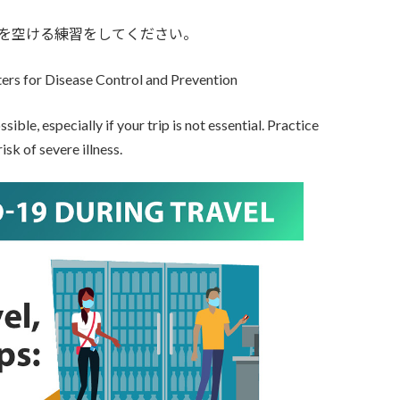
を空ける練習をしてください。
isease Control and Prevention
e, especially if your trip is not essential. Practice
risk of severe illness.