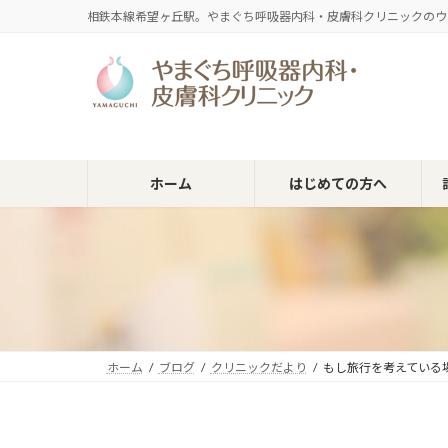
コ
ナ
相鉄本線希望ヶ丘駅。やまぐち呼吸器内科・皮膚科クリニックのウ
ン
ビ
テ
ゲ
ン
ー
ツ
シ
へ
ョ
ス
ン
キ
に
ホーム
はじめての方へ
ッ
移
プ
動
ホーム
ブログ
クリニックだより
もし旅行を考えている場合に大切