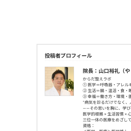
投稿者プロフィール
院長：山口裕礼（や
からだ整えラボ
① 医学＝呼吸器・アレル
② 生活＝腸・温活・食・
③ 幸福＝働き方・環境・
“病気を診るだけでなく、
——その思いを胸に、学
医学的根拠 × 生活習慣 ×
三位一体の医療をめざし
資格：