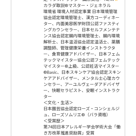
カラダ取説®マスター・ジェネラル
環境省 環境人材認定事業 日本環境管理
協会認定環境管理士、漢方コーディネー
ター、内面美容医学財団公認ファスティ
ングカウンセラー、日本セルフメンテナ
ンス協会認定腸内環境管理士、腸内環境
解析士、日本温活協会認定温活士、薬膳
調整師、管理健康栄養インストラクタ
ー、食育健康アドバイザー、日本フェム
テックマイスター協会公認フェムテック
マイスター®上級、公認妊活マイスター
®Basic、日本スキンケア協会認定スキン
ケアアドバイザー、メンタル士心理カウ
ンセラー、アーユルヴェーダアドバイザ
ー、快眠セラピスト、安眠インストラク
ター
＜文化・生活＞
日本園芸協会認定ローズ・コンシェルジ
ュ、ローズソムリエ®（バラ資格）
＜受賞歴＞
第74回日本アレルギー学会学術大会「働
き方改革推進奨励賞」受賞