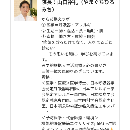
院長：山口裕礼（やまぐちひろ
みち）
からだ整えラボ
① 医学＝呼吸器・アレルギー
② 生活＝腸・温活・食・睡眠・肌
③ 幸福＝働き方・環境・園芸
“病気を診るだけでなく、人をまるごと
診たい”
——その思いを胸に、学びを続けていま
す。
医学的根拠 × 生活習慣 × 心の豊かさ
三位一体の医療をめざしています。
資格：
＜医学・医療＞医学博士、日本呼吸器学
会認定呼吸器専門医、日本アレルギー学
会認定アレルギー専門医、日本喘息学会
認定喘息専門医、日本内科学会認定内科
医、日本喘息学会認定吸入療法エキスパ
ート
＜予防医学・代替医療・環境＞
機能的骨盤底筋エクササイズpfilAtes™認
定 インストラクター国際資格← NEW