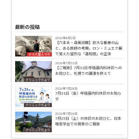
最新の投稿
2026年8月2日
【六本木・森美術館】巨大な骸骨の山
と、ある医師の考察。ロン・ミュエク展
で覚えた猛烈な「違和感」の正体
からだ整えラボ
2026年7月31日
【ご報告】7月31日 呼吸器内科休診への
お詫びと、札幌での講演を終えて
クリニックだより
2026年7月28日
7月31日（金）呼吸器内科休診のお知ら
せ
クリニックだより
2026年7月26日
7月25日（土）の休診のお詫びと、日本
喘息学会での発表のご報告
クリニックだより