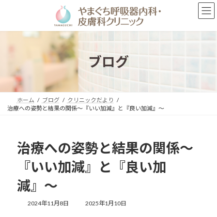
コ
ナ
ン
ビ
テ
ゲ
ン
ー
ツ
シ
へ
ョ
ブログ
ス
ン
キ
に
ッ
移
プ
動
ホーム
ブログ
クリニックだより
治療への姿勢と結果の関係〜『いい加減』と『良い加減』〜
治療への姿勢と結果の関係〜
『いい加減』と『良い加
減』〜
最
2024年11月8日
2025年1月10日
終