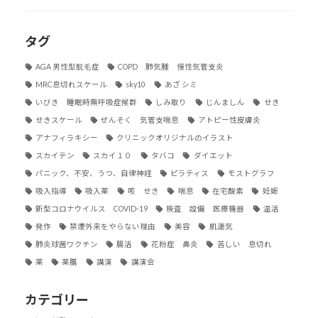
タグ
AGA 男性型脱毛症
COPD 肺気腫 慢性気管支炎
MRC息切れスケール
sky10
あざ シミ
いびき 睡眠時無呼吸症候群
しみ取り
じんましん
せき
せきスケール
ぜんそく 気管支喘息
アトピー性皮膚炎
アナフィラキシー
クリニックオリジナルのイラスト
スカイテン
スカイ１０
タバコ
ダイエット
パニック、不安、うつ、自律神経
ピラティス
モストグラフ
吸入指導
吸入薬
咳 せき
喘息
在宅酸素
妊娠
新型コロナウイルス COVID-19
検査 設備 医療機器
温活
発作
禁煙外来をやらない理由
美容
肌運気
肺炎球菌ワクチン
腸活
花粉症 鼻炎
苦しい 息切れ
薬
薬膳
講演
講演会
カテゴリー