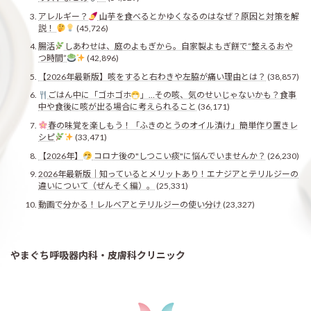
アレルギー？
山芋を食べるとかゆくなるのはなぜ？原因と対策を解
説！
(45,726)
腸活
しあわせは、庭のよもぎから。自家製よもぎ餅で“整えるおや
つ時間”
(42,896)
【2026年最新版】咳をすると右わきや左脇が痛い理由とは？
(38,857)
ごはん中に「ゴホゴホ
」…その咳、気のせいじゃないかも？食事
中や食後に咳が出る場合に考えられること
(36,171)
春の味覚を楽しもう！「ふきのとうのオイル漬け」簡単作り置きレ
シピ
(33,471)
【2026年】
コロナ後の"しつこい痰"に悩んでいませんか？
(26,230)
2026年最新版｜知っているとメリットあり！エナジアとテリルジーの
違いについて（ぜんそく編）。
(25,331)
動画で分かる！レルベアとテリルジーの使い分け
(23,327)
やまぐち呼吸器内科・皮膚科クリニック