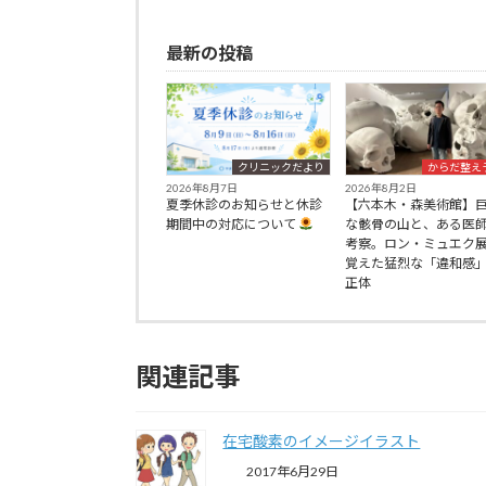
最新の投稿
クリニックだより
からだ整え
2026年8月7日
2026年8月2日
夏季休診のお知らせと休診
【六本木・森美術館】
期間中の対応について
な骸骨の山と、ある医
考察。ロン・ミュエク
覚えた猛烈な「違和感
正体
関連記事
在宅酸素のイメージイラスト
2017年6月29日