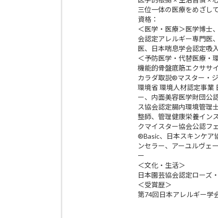
三位一体の医療をめざし
資格：
＜医学・医療＞医学博士
会認定アレルギー専門医
医、日本喘息学会認定吸
＜予防医学・代替医療・
機能的骨盤底筋エクササイズp
カラダ取説®マスター・
環境省 環境人材認定事業
ー、内面美容医学財団公
ス協会認定腸内環境管理
整師、管理健康栄養イン
クマイスター協会公認フ
®Basic、日本スキン
ンセラー、アーユルヴェ
ー
＜文化・生活＞
日本園芸協会認定ローズ
＜受賞歴＞
第74回日本アレルギー学