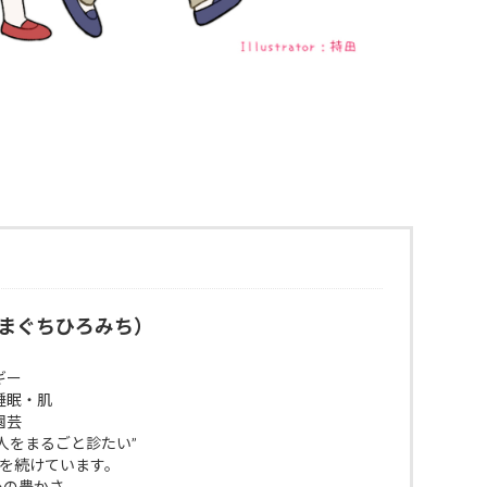
まぐちひろみち）
ギー
睡眠・肌
園芸
人をまるごと診たい”
びを続けています。
 心の豊かさ