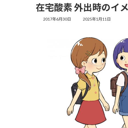
在宅酸素 外出時のイ
最
2017年6月30日
2025年1月11日
終
更
新
日
時
: