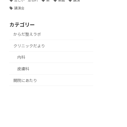
苦しい 息切れ
薬
薬膳
講演
講演会
カテゴリー
からだ整えラボ
クリニックだより
内科
皮膚科
開院にあたり