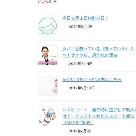
今日８月１日は肺の日！
2020年8月1日
タバコを吸っている（吸っていた）人
へ！せきや痰、息切れの理由
2020年7月4日
痰がいつもからむ理由はこちら
2019年9月13日
シムビコート 発作時に追加して吸入
は？｜イラストでわかるスマート療法
（SMART療法）
2019年6月2日