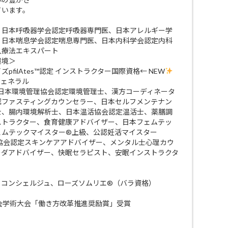
ています。
、日本呼吸器学会認定呼吸器専門医、日本アレルギー学
、日本喘息学会認定喘息専門医、日本内科学会認定内科
入療法エキスパート
環境＞
filAtes™認定 インストラクター国際資格← NEW
ジェネラル
 日本環境管理協会認定環境管理士、漢方コーディネータ
認ファスティングカウンセラー、日本セルフメンテナン
士、腸内環境解析士、日本温活協会認定温活士、薬膳調
ストラクター、食育健康アドバイザー、日本フェムテッ
ェムテックマイスター®上級、公認妊活マイスター
ケア協会認定スキンケアアドバイザー、メンタル士心理カウ
ーダアドバイザー、快眠セラピスト、安眠インストラクタ
・コンシェルジュ、ローズソムリエ®（バラ資格）
会学術大会「働き方改革推進奨励賞」受賞