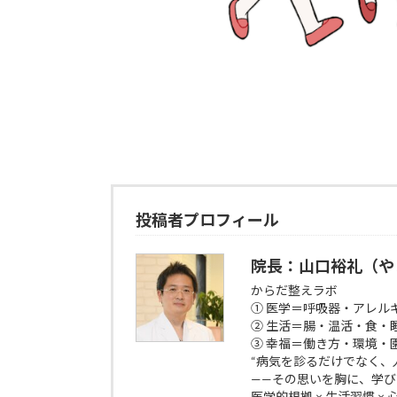
投稿者プロフィール
院長：山口裕礼（や
からだ整えラボ
① 医学＝呼吸器・アレル
② 生活＝腸・温活・食・
③ 幸福＝働き方・環境・
“病気を診るだけでなく、
——その思いを胸に、学
医学的根拠 × 生活習慣 ×