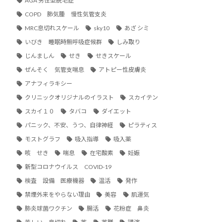
AGA 男性型脱毛症
COPD 肺気腫 慢性気管支炎
MRC息切れスケール
sky10
あざ シミ
いびき 睡眠時無呼吸症候群
しみ取り
じんましん
せき
せきスケール
ぜんそく 気管支喘息
アトピー性皮膚炎
アナフィラキシー
クリニックオリジナルのイラスト
スカイテン
スカイ１０
タバコ
ダイエット
パニック、不安、うつ、自律神経
ピラティス
モストグラフ
吸入指導
吸入薬
咳 せき
喘息
在宅酸素
妊娠
新型コロナウイルス COVID-19
検査 設備 医療機器
温活
発作
禁煙外来をやらない理由
美容
肌運気
肺炎球菌ワクチン
腸活
花粉症 鼻炎