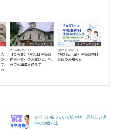
ラボ
クリニックだより
クリニックだより
2026年7月31日
2026年7月28日
巨大
【ご報告】7月31日 呼吸器
7月31日（金）呼吸器内科
師の
内科休診へのお詫びと、札
休診のお知らせ
展で
幌での講演を終えて
」の
タバコを吸っていて咳や痰、息苦しい場
合の治療方法