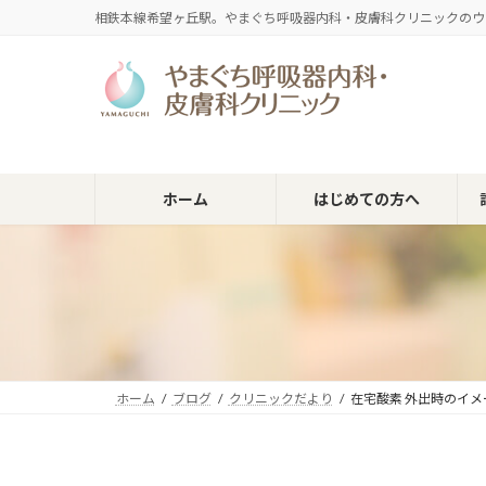
コ
ナ
相鉄本線希望ヶ丘駅。やまぐち呼吸器内科・皮膚科クリニックのウ
ン
ビ
テ
ゲ
ン
ー
ツ
シ
へ
ョ
ス
ン
キ
に
ホーム
はじめての方へ
ッ
移
プ
動
ホーム
ブログ
クリニックだより
在宅酸素 外出時のイ