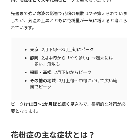
先週まで強い寒波の影響で花粉の飛散はやや抑えられていま
したが、気温の上昇とともに花粉量が一気に増えると考えら
れています。
東京
…2月下旬～3月上旬にピーク
静岡
…2月中旬から「やや多い」→週末には
「多い」飛散も
福岡・高松
…2月下旬からピーク
その他の地域
…3月上旬～中旬にかけて広い範
囲でピーク
ピークは
10日～1か月ほど続く
見込みで、長期的な対策が必
要となります。
花粉症の主な症状とは？