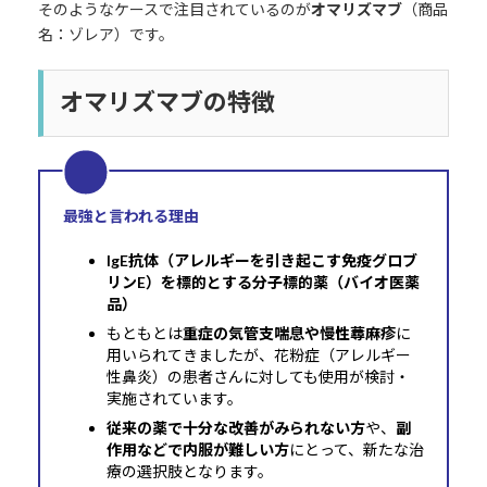
そのようなケースで注目されているのが
オマリズマブ
（商品
名：ゾレア）です。
オマリズマブの特徴
最強と言われる理由
IgE抗体（アレルギーを引き起こす免疫グロブ
リンE）を標的とする分子標的薬（バイオ医薬
品）
もともとは
重症の気管支喘息や慢性蕁麻疹
に
用いられてきましたが、花粉症（アレルギー
性鼻炎）の患者さんに対しても使用が検討・
実施されています。
従来の薬で十分な改善がみられない方
や、
副
作用などで内服が難しい方
にとって、新たな治
療の選択肢となります。