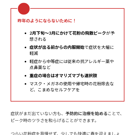
昨年のようにならないために！
2月下旬～3月にかけて花粉の飛散ピーク
が予
想される
症状が出る前からの内服開始
で症状を大幅に
軽減
軽症から中等症には従来の抗アレルギー薬や
点鼻薬など
重症の場合はオマリズマブも選択肢
マスク・メガネの使用や帰宅時の花粉除去な
ど、こまめなセルフケアを
症状がまだ出ていない方も、
予防的に治療を始める
ことで、
ピーク時のツラさを和らげることができます。
つらい花粉症を我慢せず、少しでも快適に春を迎えましょ