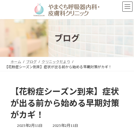
コ
ナ
ン
ビ
テ
ゲ
ン
ー
ツ
シ
へ
ョ
ブログ
ス
ン
キ
に
ッ
移
プ
動
ホーム
ブログ
クリニックだより
【花粉症シーズン到来】症状が出る前から始める早期対策がカギ！
【花粉症シーズン到来】症状
が出る前から始める早期対策
がカギ！
最
2025年2月11日
2025年2月11日
終