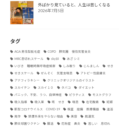
外ばかり見ていると、人生は苦しくなる
2026年7月5日
タグ
AGA 男性型脱毛症
COPD 肺気腫 慢性気管支炎
MRC息切れスケール
sky10
あざ シミ
いびき 睡眠時無呼吸症候群
しみ取り
じんましん
せき
せきスケール
ぜんそく 気管支喘息
アトピー性皮膚炎
アナフィラキシー
クリニックオリジナルのイラスト
スカイテン
スカイ１０
タバコ
ダイエット
パニック、不安、うつ、自律神経
ピラティス
モストグラフ
吸入指導
吸入薬
咳 せき
喘息
在宅酸素
妊娠
新型コロナウイルス COVID-19
検査 設備 医療機器
温活
発作
禁煙外来をやらない理由
美容
肌運気
肺炎球菌ワクチン
腸活
花粉症 鼻炎
苦しい 息切れ