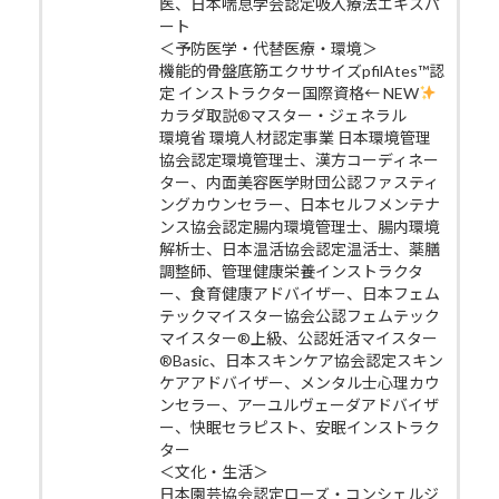
医、日本喘息学会認定吸入療法エキスパ
ート
＜予防医学・代替医療・環境＞
機能的骨盤底筋エクササイズpfilAtes™認
定 インストラクター国際資格← NEW
カラダ取説®マスター・ジェネラル
環境省 環境人材認定事業 日本環境管理
協会認定環境管理士、漢方コーディネー
ター、内面美容医学財団公認ファスティ
ングカウンセラー、日本セルフメンテナ
ンス協会認定腸内環境管理士、腸内環境
解析士、日本温活協会認定温活士、薬膳
調整師、管理健康栄養インストラクタ
ー、食育健康アドバイザー、日本フェム
テックマイスター協会公認フェムテック
マイスター®上級、公認妊活マイスター
®Basic、日本スキンケア協会認定スキン
ケアアドバイザー、メンタル士心理カウ
ンセラー、アーユルヴェーダアドバイザ
ー、快眠セラピスト、安眠インストラク
ター
＜文化・生活＞
日本園芸協会認定ローズ・コンシェルジ