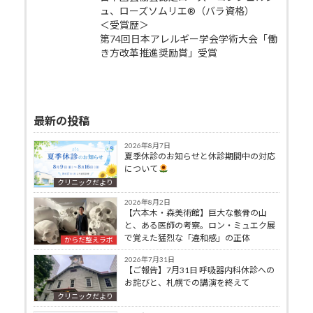
ュ、ローズソムリエ®（バラ資格）
＜受賞歴＞
第74回日本アレルギー学会学術大会「働
き方改革推進奨励賞」受賞
最新の投稿
2026年8月7日
夏季休診のお知らせと休診期間中の対応
について
クリニックだより
2026年8月2日
【六本木・森美術館】巨大な骸骨の山
と、ある医師の考察。ロン・ミュエク展
で覚えた猛烈な「違和感」の正体
からだ整えラボ
2026年7月31日
【ご報告】7月31日 呼吸器内科休診への
お詫びと、札幌での講演を終えて
クリニックだより