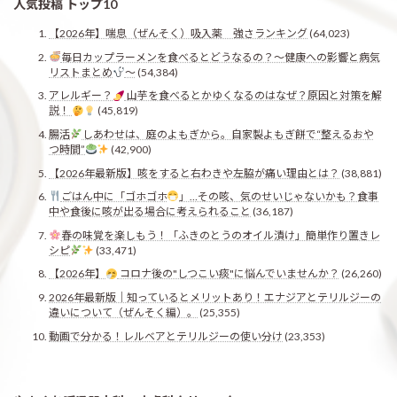
人気投稿 トップ10
【2026年】喘息（ぜんそく）吸入薬 強さランキング
(64,023)
毎日カップラーメンを食べるとどうなるの？〜健康への影響と病気
リストまとめ
〜
(54,384)
アレルギー？
山芋を食べるとかゆくなるのはなぜ？原因と対策を解
説！
(45,819)
腸活
しあわせは、庭のよもぎから。自家製よもぎ餅で“整えるおや
つ時間”
(42,900)
【2026年最新版】咳をすると右わきや左脇が痛い理由とは？
(38,881)
ごはん中に「ゴホゴホ
」…その咳、気のせいじゃないかも？食事
中や食後に咳が出る場合に考えられること
(36,187)
春の味覚を楽しもう！「ふきのとうのオイル漬け」簡単作り置きレ
シピ
(33,471)
【2026年】
コロナ後の"しつこい痰"に悩んでいませんか？
(26,260)
2026年最新版｜知っているとメリットあり！エナジアとテリルジーの
違いについて（ぜんそく編）。
(25,355)
動画で分かる！レルベアとテリルジーの使い分け
(23,353)