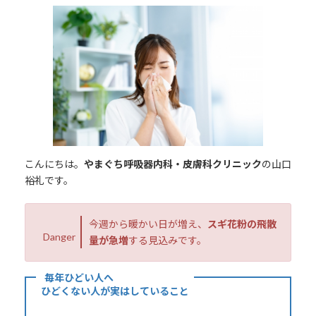
更
新
日
時
:
こんにちは。
やまぐち呼吸器内科・皮膚科クリニック
の山口
裕礼です。
今週から暖かい日が増え、
スギ花粉の飛散
Danger
量が急増
する見込みです。
毎年ひどい人へ
ひどくない人が実はしていること