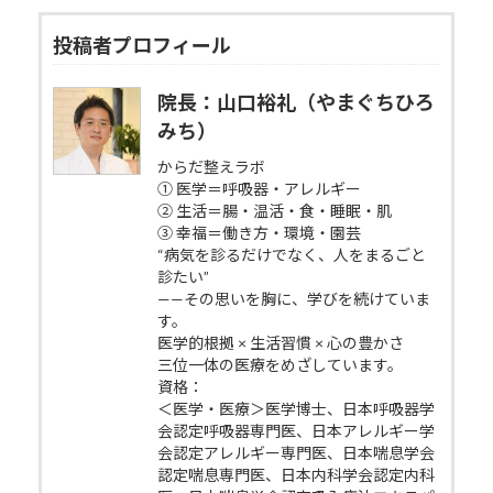
投稿者プロフィール
院長：山口裕礼（やまぐちひろ
みち）
からだ整えラボ
① 医学＝呼吸器・アレルギー
② 生活＝腸・温活・食・睡眠・肌
③ 幸福＝働き方・環境・園芸
“病気を診るだけでなく、人をまるごと
診たい”
——その思いを胸に、学びを続けていま
す。
医学的根拠 × 生活習慣 × 心の豊かさ
三位一体の医療をめざしています。
資格：
＜医学・医療＞医学博士、日本呼吸器学
会認定呼吸器専門医、日本アレルギー学
会認定アレルギー専門医、日本喘息学会
認定喘息専門医、日本内科学会認定内科