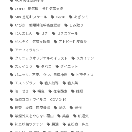
AGA 男性型脱毛症
COPD 肺気腫 慢性気管支炎
MRC息切れスケール
sky10
あざ シミ
いびき 睡眠時無呼吸症候群
しみ取り
じんましん
せき
せきスケール
ぜんそく 気管支喘息
アトピー性皮膚炎
アナフィラキシー
クリニックオリジナルのイラスト
スカイテン
スカイ１０
タバコ
ダイエット
パニック、不安、うつ、自律神経
ピラティス
モストグラフ
吸入指導
吸入薬
咳 せき
喘息
在宅酸素
妊娠
新型コロナウイルス COVID-19
検査 設備 医療機器
温活
発作
禁煙外来をやらない理由
美容
肌運気
肺炎球菌ワクチン
腸活
花粉症 鼻炎