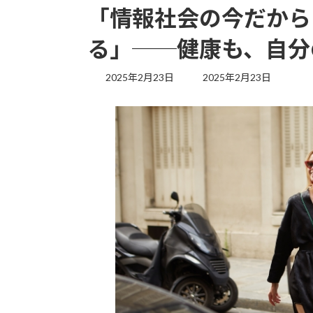
「情報社会の今だから
る」──健康も、自分
最
2025年2月23日
2025年2月23日
終
更
新
日
時
: