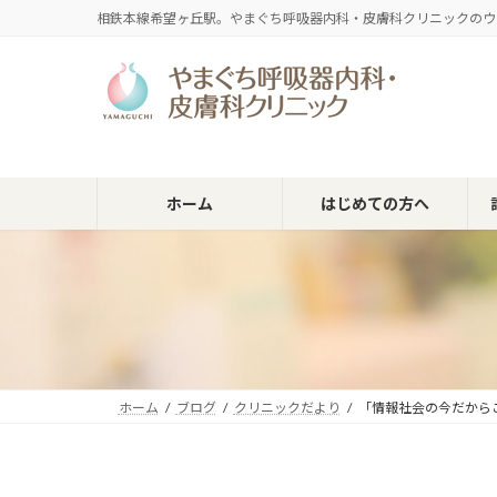
コ
ナ
相鉄本線希望ヶ丘駅。やまぐち呼吸器内科・皮膚科クリニックのウ
ン
ビ
テ
ゲ
ン
ー
ツ
シ
へ
ョ
ス
ン
キ
に
ホーム
はじめての方へ
ッ
移
プ
動
ホーム
ブログ
クリニックだより
「情報社会の今だから