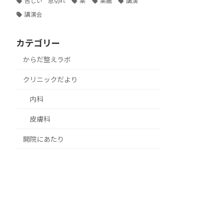
苦しい 息切れ
薬
薬膳
講演
講演会
カテゴリー
からだ整えラボ
クリニックだより
内科
皮膚科
開院にあたり