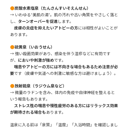
炭酸水素塩泉（たんさんすいそえんせん）
→ いわゆる“美肌の湯”。肌の汚れや古い角質をやさしく落と
し、
ターンオーバーを促進
します。
皮膚の炎症を抑えたいアトピーの方
には相性がよいことが
あります。
硫黄泉（いおうせん）
→ 強い殺菌効果があり、感染を伴う湿疹などに有効です
が、
においや刺激が強め
です。
喘息やアトピーの方には不向きな場合もあるため注意が必
要
です（皮膚や気道への刺激に敏感な方は避けましょう）。
放射能泉（ラジウム泉など）
→ 微量のラドンを含み、体内の免疫や自律神経を整えると
いう報告もあります。
ストレス性の喘息や慢性疲労のある方にはリラックス効果
が期待される場合も
あります。
温泉に入る前は「泉質」「温度」「入浴時間」を確認しまし