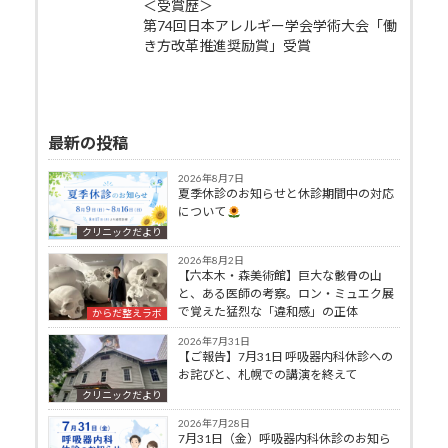
＜受賞歴＞
第74回日本アレルギー学会学術大会「働
き方改革推進奨励賞」受賞
最新の投稿
2026年8月7日
夏季休診のお知らせと休診期間中の対応
について
クリニックだより
2026年8月2日
【六本木・森美術館】巨大な骸骨の山
と、ある医師の考察。ロン・ミュエク展
で覚えた猛烈な「違和感」の正体
からだ整えラボ
2026年7月31日
【ご報告】7月31日 呼吸器内科休診への
お詫びと、札幌での講演を終えて
クリニックだより
2026年7月28日
7月31日（金）呼吸器内科休診のお知ら