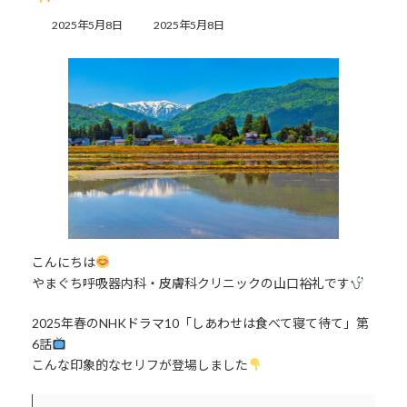
最
2025年5月8日
2025年5月8日
終
更
新
日
時
:
こんにちは
やまぐち呼吸器内科・皮膚科クリニックの山口裕礼です
2025年春のNHKドラマ10「しあわせは食べて寝て待て」第
6話
こんな印象的なセリフが登場しました