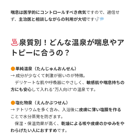
喘息は医学的にコントロールすべき病気
ですので、過信せ
ず、
主治医と相談しながらの利用が大切
です
泉質別！どんな温泉が喘息やア
トピーに合うの？
単純温泉（たんじゅんおんせん）
→ 成分が少なくて刺激が弱いのが特徴。
デリケートな肌や呼吸器にやさしく、
敏感肌や喘息持ちの
方にも安心
して入れる“万人向け”の温泉です。
塩化物泉（えんかぶつせん）
→ ナトリウムを多く含み、入浴後に
皮膚に薄い塩膜を作る
ことで水分蒸発を防ぎます。
保湿・保温効果が高く、
乾燥による咳や皮膚のかゆみをや
わらげたい人におすすめ
です。