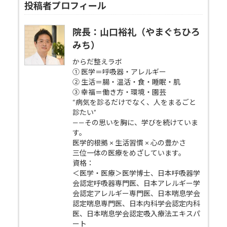
投稿者プロフィール
院長：山口裕礼（やまぐちひろ
みち）
からだ整えラボ
① 医学＝呼吸器・アレルギー
② 生活＝腸・温活・食・睡眠・肌
③ 幸福＝働き方・環境・園芸
“病気を診るだけでなく、人をまるごと
診たい”
——その思いを胸に、学びを続けていま
す。
医学的根拠 × 生活習慣 × 心の豊かさ
三位一体の医療をめざしています。
資格：
＜医学・医療＞医学博士、日本呼吸器学
会認定呼吸器専門医、日本アレルギー学
会認定アレルギー専門医、日本喘息学会
認定喘息専門医、日本内科学会認定内科
医、日本喘息学会認定吸入療法エキスパ
ート