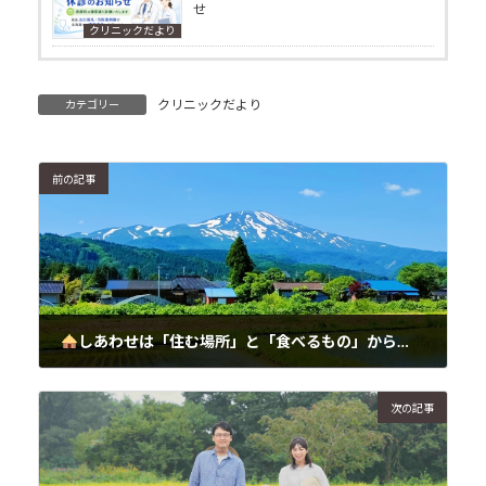
せ
クリニックだより
クリニックだより
カテゴリー
前の記事
しあわせは「住む場所」と「食べるもの」から
ドラマ
2025年5月8日
次の記事