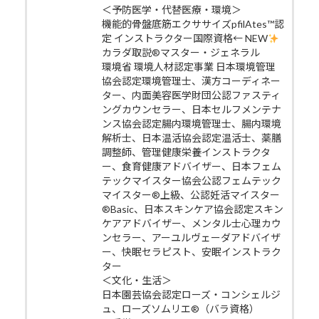
＜予防医学・代替医療・環境＞
機能的骨盤底筋エクササイズpfilAtes™認
定 インストラクター国際資格← NEW
カラダ取説®マスター・ジェネラル
環境省 環境人材認定事業 日本環境管理
協会認定環境管理士、漢方コーディネー
ター、内面美容医学財団公認ファスティ
ングカウンセラー、日本セルフメンテナ
ンス協会認定腸内環境管理士、腸内環境
解析士、日本温活協会認定温活士、薬膳
調整師、管理健康栄養インストラクタ
ー、食育健康アドバイザー、日本フェム
テックマイスター協会公認フェムテック
マイスター®上級、公認妊活マイスター
®Basic、日本スキンケア協会認定スキン
ケアアドバイザー、メンタル士心理カウ
ンセラー、アーユルヴェーダアドバイザ
ー、快眠セラピスト、安眠インストラク
ター
＜文化・生活＞
日本園芸協会認定ローズ・コンシェルジ
ュ、ローズソムリエ®（バラ資格）