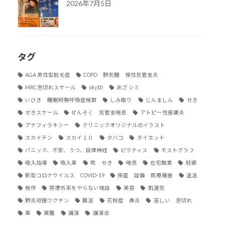
2026年7月5日
タグ
AGA 男性型脱毛症
COPD 肺気腫 慢性気管支炎
MRC息切れスケール
sky10
あざ シミ
いびき 睡眠時無呼吸症候群
しみ取り
じんましん
せき
せきスケール
ぜんそく 気管支喘息
アトピー性皮膚炎
アナフィラキシー
クリニックオリジナルのイラスト
スカイテン
スカイ１０
タバコ
ダイエット
パニック、不安、うつ、自律神経
ピラティス
モストグラフ
吸入指導
吸入薬
咳 せき
喘息
在宅酸素
妊娠
新型コロナウイルス COVID-19
検査 設備 医療機器
温活
発作
禁煙外来をやらない理由
美容
肌運気
肺炎球菌ワクチン
腸活
花粉症 鼻炎
苦しい 息切れ
薬
薬膳
講演
講演会