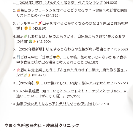
【2026年】喘息（ぜんそく）吸入薬 強さランキング
(64,023)
毎日カップラーメンを食べるとどうなるの？〜健康への影響と病気
リストまとめ
〜
(54,385)
アレルギー？
山芋を食べるとかゆくなるのはなぜ？原因と対策を解
説！
(45,819)
腸活
しあわせは、庭のよもぎから。自家製よもぎ餅で“整えるおや
つ時間”
(42,900)
【2026年最新版】咳をすると右わきや左脇が痛い理由とは？
(38,882)
ごはん中に「ゴホゴホ
」…その咳、気のせいじゃないかも？食事
中や食後に咳が出る場合に考えられること
(36,187)
春の味覚を楽しもう！「ふきのとうのオイル漬け」簡単作り置きレ
シピ
(33,471)
【2026年】
コロナ後の"しつこい痰"に悩んでいませんか？
(26,261)
2026年最新版｜知っているとメリットあり！エナジアとテリルジーの
違いについて（ぜんそく編）。
(25,355)
動画で分かる！レルベアとテリルジーの使い分け
(23,353)
やまぐち呼吸器内科・皮膚科クリニック