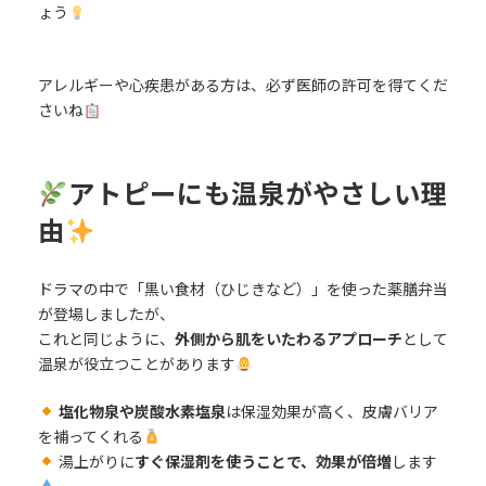
ょう
アレルギーや心疾患がある方は、必ず医師の許可を得てくだ
さいね
アトピーにも温泉がやさしい理
由
ドラマの中で「黒い食材（ひじきなど）」を使った薬膳弁当
が登場しましたが、
これと同じように、
外側から肌をいたわるアプローチ
として
温泉が役立つことがあります
塩化物泉や炭酸水素塩泉
は保湿効果が高く、皮膚バリア
を補ってくれる
湯上がりに
すぐ保湿剤を使うことで、効果が倍増
します