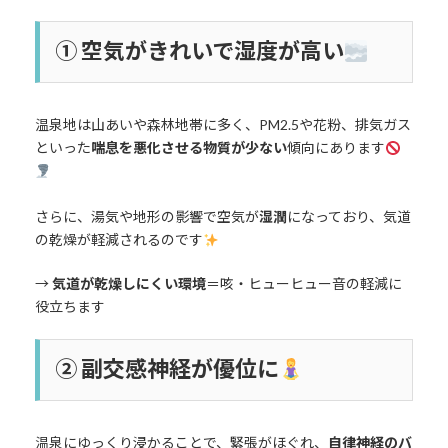
① 空気がきれいで湿度が高い
温泉地は山あいや森林地帯に多く、PM2.5や花粉、排気ガス
といった
喘息を悪化させる物質が少ない
傾向にあります
さらに、湯気や地形の影響で空気が
湿潤
になっており、気道
の乾燥が軽減されるのです
→
気道が乾燥しにくい環境
＝咳・ヒューヒュー音の軽減に
役立ちます
② 副交感神経が優位に
温泉にゆっくり浸かることで、緊張がほぐれ、
自律神経のバ