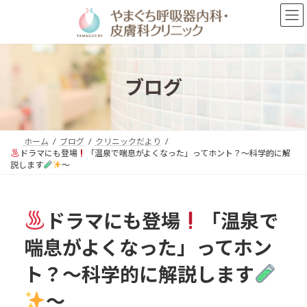
コ
ナ
ン
ビ
テ
ゲ
ン
ー
ツ
シ
へ
ョ
ブログ
ス
ン
キ
に
ッ
移
プ
動
ホーム
ブログ
クリニックだより
ドラマにも登場
「温泉で喘息がよくなった」ってホント？～科学的に解
説します
～
ドラマにも登場
「温泉で
喘息がよくなった」ってホン
ト？～科学的に解説します
～